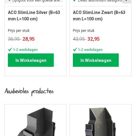
Lijngoot voor een goede afwatering
Zwart aluminium designrooster
ACO SlimLine Silver (B=63
ACO SlimLine Zwart (B=63
mm L=100 cm)
mm L=100 cm)
Prijs per stuk
Prijs per stuk
Speciale
Speciale
36,95
28,95
43,95
32,95
prijs
prijs
1-2 werkdagen
1-2 werkdagen
In Winkelwagen
In Winkelwagen
Aanbevolen producten