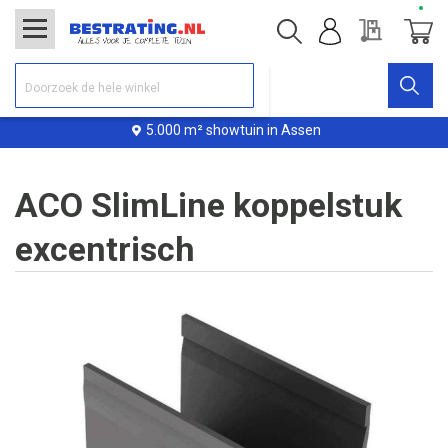
Offerte
Winke
5.000 m² showtuin in Assen
ACO SlimLine koppelstuk
excentrisch
Ga
naar
het
einde
van
de
afbeeldingen-
gallerij