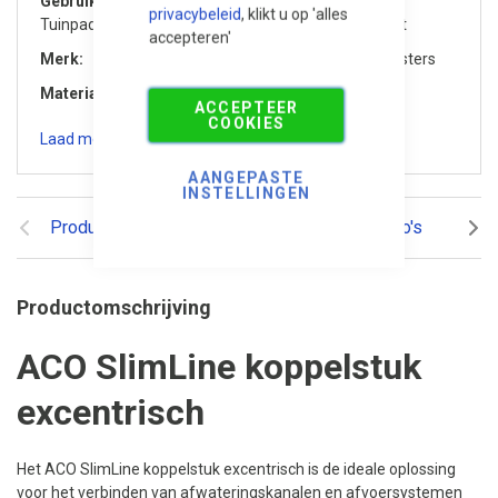
Gebruik / Toepassing
privacybeleid
, klikt u op 'alles
Tuinpad, Gevel / rondom het huis, Tuin / Terras, Oprit
accepteren'
Merk
MBI De Steenmeesters
Materiaal
Kunststof
ACCEPTEER
COOKIES
Laad meer specificaties
AANGEPASTE
INSTELLINGEN
Productomschrijving
Reviews
Video's
Ger
Productomschrijving
ACO SlimLine koppelstuk
excentrisch
Het ACO SlimLine koppelstuk excentrisch is de ideale oplossing
voor het verbinden van afwateringskanalen en afvoersystemen