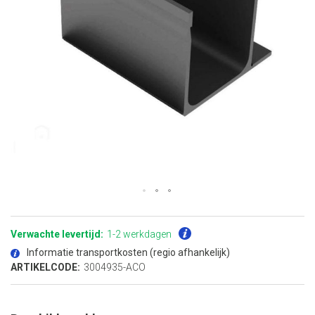
Ga
naar
het
Verwachte levertijd:
1-2 werkdagen
begin
van
Informatie transportkosten (regio afhankelijk)
de
afbeeldingen-
ARTIKELCODE:
3004935-ACO
gallerij