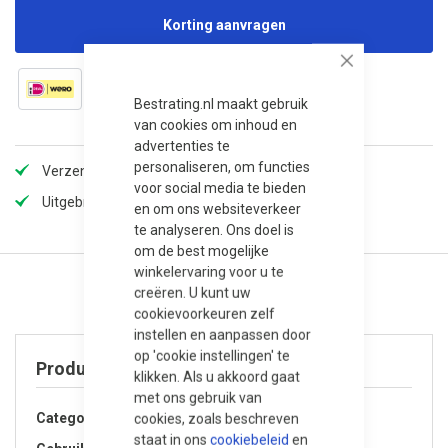
Korting aanvragen
Close
Bestrating.nl maakt gebruik
van cookies om inhoud en
advertenties te
personaliseren, om functies
Verzendkosten slechts €5,99, gratis vanaf 100,-!
voor social media te bieden
Uitgebreid assortiment
en om ons websiteverkeer
te analyseren. Ons doel is
om de best mogelijke
winkelervaring voor u te
creëren. U kunt uw
cookievoorkeuren zelf
instellen en aanpassen door
op 'cookie instellingen' te
Product specificaties
klikken. Als u akkoord gaat
met ons gebruik van
Categorie
Accessoires
cookies, zoals beschreven
staat in ons
cookiebeleid
en