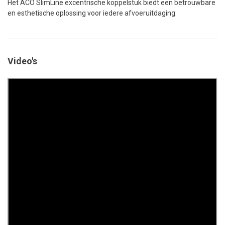
Het ACO SlimLine excentrische koppelstuk biedt een betrouwbare
en esthetische oplossing voor iedere afvoeruitdaging.
Video's