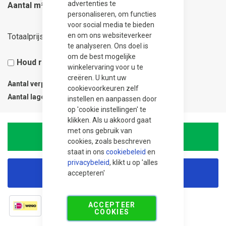
advertenties te
Aantal m²
personaliseren, om functies
voor social media te bieden
127,31
en om ons websiteverkeer
Totaalprijs
te analyseren. Ons doel is
om de best mogelijke
Houd rekening met 5% snijverlies
winkelervaring voor u te
creëren. U kunt uw
Aantal verpakkingen
1
cookievoorkeuren zelf
Aantal lagen
1
instellen en aanpassen door
op 'cookie instellingen' te
klikken. Als u akkoord gaat
met ons gebruik van
In Winkelwagen
cookies, zoals beschreven
staat in ons
cookiebeleid
en
privacybeleid
, klikt u op 'alles
accepteren'
Korting aanvragen
ACCEPTEER
COOKIES