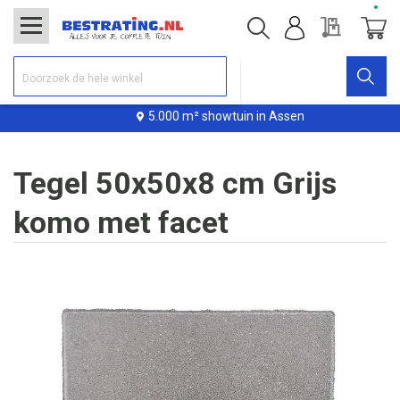
Offerte
Winke
5.000 m² showtuin in Assen
Tegel 50x50x8 cm Grijs
komo met facet
Ga
naar
het
einde
van
de
afbeeldingen-
gallerij