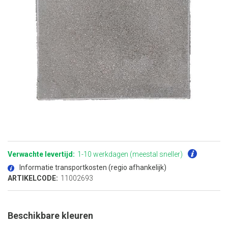
Ga
naar
het
Verwachte levertijd:
1-10 werkdagen (meestal sneller)
begin
van
Informatie transportkosten (regio afhankelijk)
de
afbeeldingen-
ARTIKELCODE:
11002693
gallerij
Beschikbare kleuren