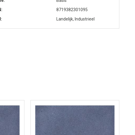
ie
Basis
N
8719382301095
l
Landelijk, Industrieel