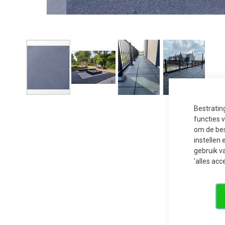
Ga
naar
Bestratin
het
functies 
begin
van
om de bes
de
instellen 
afbeeldingen-
gallerij
gebruik v
'alles acc