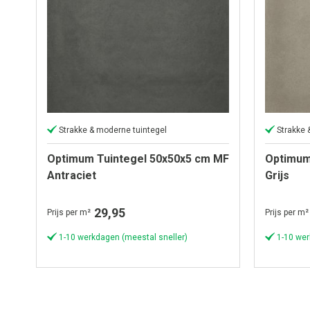
Strakke & moderne tuintegel
Strakke 
Optimum Tuintegel 50x50x5 cm MF
Optimum
Antraciet
Grijs
29,95
Prijs per m²
Prijs per m²
1-10 werkdagen (meestal sneller)
1-10 wer