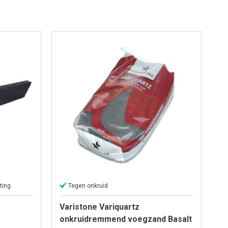
ting
Tegen onkruid
Varistone Variquartz
onkruidremmend voegzand Basalt