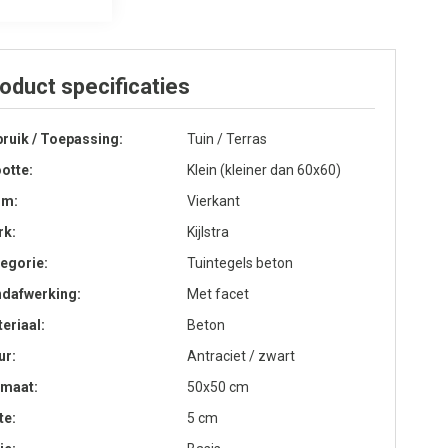
oduct specificaties
ruik / Toepassing
Tuin / Terras
otte
Klein (kleiner dan 60x60)
rm
Vierkant
rk
Kijlstra
egorie
Tuintegels beton
ndafwerking
Met facet
eriaal
Beton
ur
Antraciet / zwart
rmaat
50x50 cm
te
5 cm