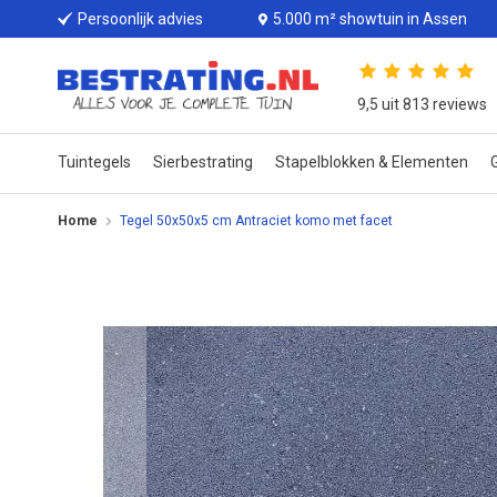
Persoonlijk advies
5.000 m² showtuin in Assen
9,5 uit 813 reviews
Tuintegels
Sierbestrating
Stapelblokken & Elementen
G
Home
Tegel 50x50x5 cm Antraciet komo met facet
Ga
naar
het
einde
van
de
afbeeldingen-
gallerij