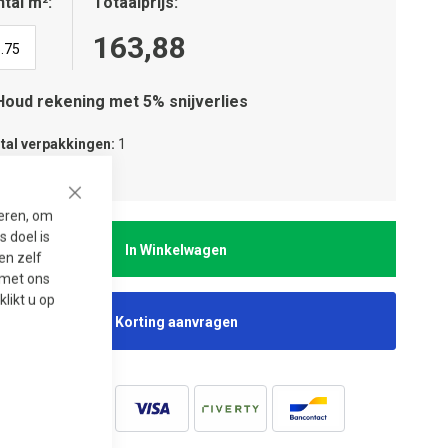
tal m²
Totaalprijs
163,88
Houd rekening met 5% snijverlies
tal verpakkingen
1
tal lagen
1
Close
seren, om
 doel is
In Winkelwagen
en zelf
t met ons
 klikt u op
Korting aanvragen