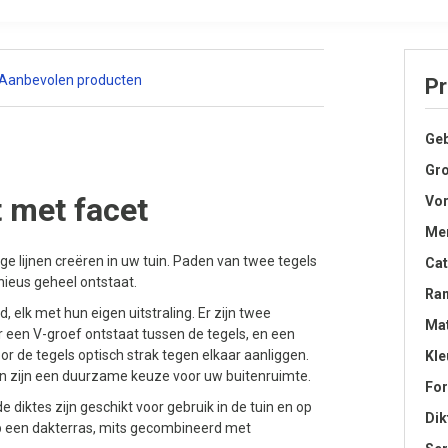
Aanbevolen producten
Pr
Geb
Gro
 met facet
Vo
Me
e lijnen creëren in uw tuin. Paden van twee tegels
Cat
nieus geheel ontstaat.
Ra
d, elk met hun eigen uitstraling. Er zijn twee
Mat
r een V-groef ontstaat tussen de tegels, en een
 de tegels optisch strak tegen elkaar aanliggen.
Kle
en zijn een duurzame keuze voor uw buitenruimte.
Fo
e diktes zijn geschikt voor gebruik in de tuin en op
Dik
op een dakterras, mits gecombineerd met