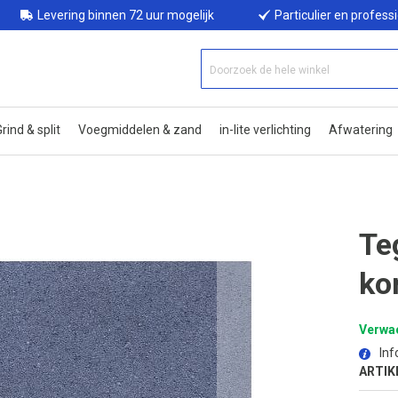
Levering binnen 72 uur mogelijk
Particulier en profess
rind & split
Voegmiddelen & zand
in-lite verlichting
Afwatering
Te
ko
Verwac
Inf
ARTIK