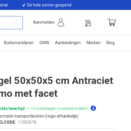
ional
De hele zomer geopend
Offerte
Aanmelden
Winkelwage
Zoek
Buitenverblijven
GWW
Aanbiedingen
Merken
Blog
gel 50x50x5 cm Antraciet
mo met facet
hte levertijd:
1-10 werkdagen (meestal sneller)
ormatie transportkosten (regio afhankelijk)
ELCODE:
11002678