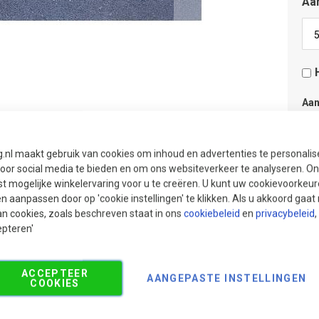
Aan
Aan
Aan
g.nl maakt gebruik van cookies om inhoud en advertenties te personali
voor social media te bieden en om ons websiteverkeer te analyseren. Ons
t mogelijke winkelervaring voor u te creëren. U kunt uw cookievoorkeur
en aanpassen door op 'cookie instellingen' te klikken. Als u akkoord gaa
an cookies, zoals beschreven staat in ons
cookiebeleid
en
privacybeleid
,
epteren'
ACCEPTEER
AANGEPASTE INSTELLINGEN
COOKIES