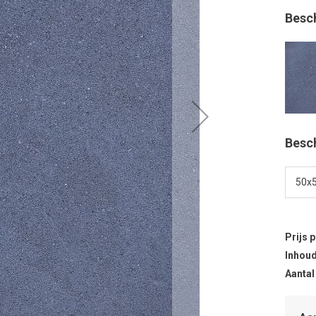
Besc
Besc
Prijs 
Inhoud
Aantal