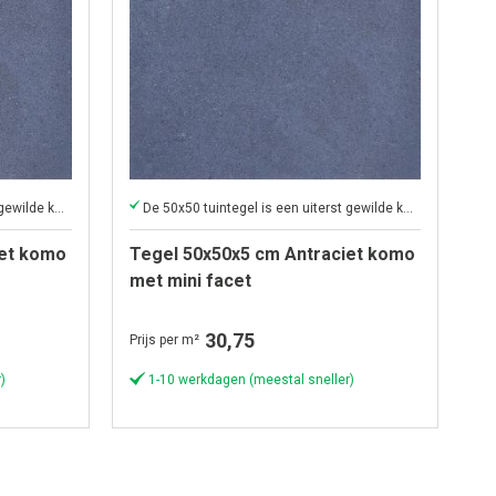
De 50x50 tuintegel is een uiterst gewilde keuze voor tuinbestrating
De 50x50 tuintegel is een uiterst gewilde keuze voor tuinbestrating
iet komo
Tegel 50x50x5 cm Antraciet komo
met mini facet
30,75
Prijs per m²
)
1-10 werkdagen (meestal sneller)