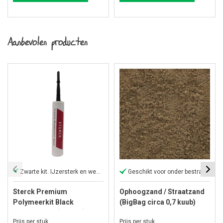
Aanbevolen producten
Zwarte kit. IJzersterk en weerbestendig
Geschikt voor onder bestrating
Sterck Premium
Ophoogzand / Straatzand
Polymeerkit Black
(BigBag circa 0,7 kuub)
Hovenierskit (290 ML)
Prijs per stuk
Prijs per stuk