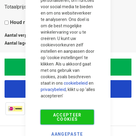
personaliseren, om functies
87,60
Totaalprijs
voor social media te bieden
en om ons websiteverkeer
te analyseren. Ons doel is
Houd rekening met 5% snijverlies
om de best mogelijke
winkelervaring voor u te
Aantal verpakkingen
0.2
creëren. U kunt uw
Aantal lagen
1
cookievoorkeuren zelf
instellen en aanpassen door
op 'cookie instellingen' te
klikken. Als u akkoord gaat
In Winkelwagen
met ons gebruik van
cookies, zoals beschreven
staat in ons
cookiebeleid
en
Korting aanvragen
privacybeleid
, klikt u op 'alles
accepteren'
ACCEPTEER
COOKIES
AANGEPASTE