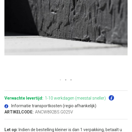
Ga
naar
het
Verwachte levertijd:
1-10 werkdagen (meestal sneller)
begin
van
Informatie transportkosten (regio afhankelijk)
de
afbeeldingen-
ARTIKELCODE:
ANCW892BS.G025V
gallerij
Let op:
Indien de bestelling kleiner is dan 1 verpakking, betaalt u