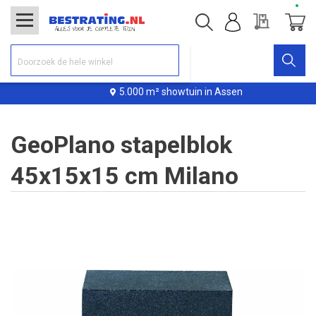
Offerte
Winke
5.000 m² showtuin in Assen
GeoPlano stapelblok
45x15x15 cm Milano
Ga
naar
het
einde
van
de
afbeeldingen-
gallerij