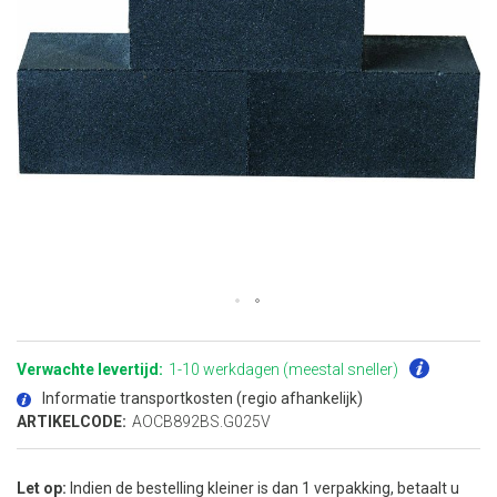
Ga
naar
het
Verwachte levertijd:
1-10 werkdagen (meestal sneller)
begin
van
Informatie transportkosten (regio afhankelijk)
de
afbeeldingen-
ARTIKELCODE:
AOCB892BS.G025V
gallerij
Let op:
Indien de bestelling kleiner is dan 1 verpakking, betaalt u