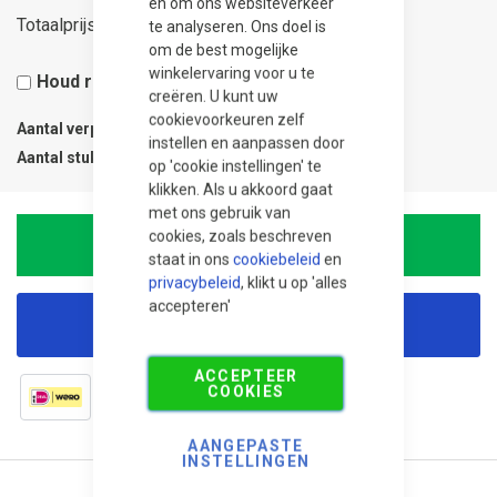
en om ons websiteverkeer
90,00
Totaalprijs
te analyseren. Ons doel is
om de best mogelijke
winkelervaring voor u te
Houd rekening met 5% snijverlies
creëren. U kunt uw
cookievoorkeuren zelf
Aantal verpakkingen
0.2
instellen en aanpassen door
Aantal stuks
1
op 'cookie instellingen' te
klikken. Als u akkoord gaat
met ons gebruik van
cookies, zoals beschreven
In Winkelwagen
staat in ons
cookiebeleid
en
privacybeleid
, klikt u op 'alles
accepteren'
Korting aanvragen
ACCEPTEER
COOKIES
AANGEPASTE
INSTELLINGEN