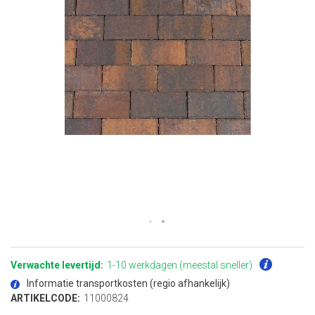
Ga
naar
het
Verwachte levertijd:
1-10 werkdagen (meestal sneller)
begin
van
Informatie transportkosten (regio afhankelijk)
de
afbeeldingen-
ARTIKELCODE:
11000824
gallerij