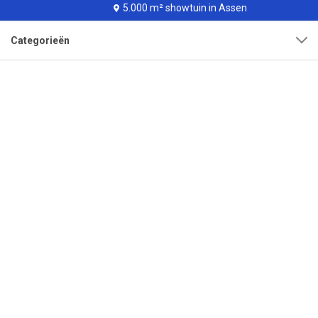
5.000 m² showtuin in Assen
Categorieën
Klantenservice
Over onze organisatie
Adres
Openingstijden
Contact
Tel:
0592-315108
Mail:
info@bestrating.nl