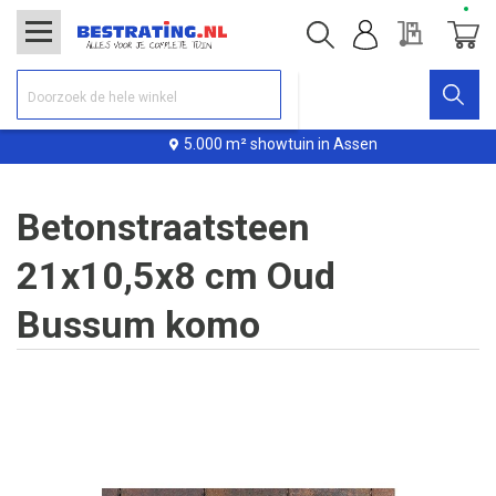
Offerte
Winke
5.000 m² showtuin in Assen
Betonstraatsteen
21x10,5x8 cm Oud
Bussum komo
Ga
naar
het
einde
van
de
afbeeldingen-
gallerij