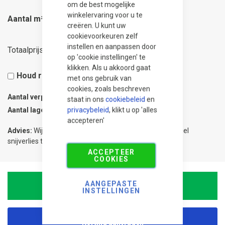
om de best mogelijke
winkelervaring voor u te
Aantal m²
creëren. U kunt uw
cookievoorkeuren zelf
25,40
instellen en aanpassen door
Totaalprijs
op 'cookie instellingen' te
klikken. Als u akkoord gaat
Houd rekening met 5% snijverlies
met ons gebruik van
cookies, zoals beschreven
Aantal verpakkingen
0.1
staat in ons
cookiebeleid
en
privacybeleid
, klikt u op 'alles
Aantal lagen
1
accepteren'
Advies:
Wij adviseren 5% meer te bestellen om eventueel
snijverlies te compenseren.
ACCEPTEER
COOKIES
AANGEPASTE
In Winkelwagen
INSTELLINGEN
Korting aanvragen