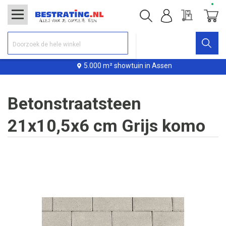
Offerte
Winke
5.000 m² showtuin in Assen
Betonstraatsteen
21x10,5x6 cm Grijs komo
Ga
naar
het
einde
van
de
afbeeldingen-
gallerij