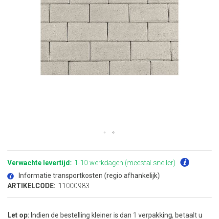
Ga
naar
het
Verwachte levertijd:
1-10 werkdagen (meestal sneller)
begin
van
Informatie transportkosten (regio afhankelijk)
de
afbeeldingen-
ARTIKELCODE:
11000983
gallerij
Let op:
Indien de bestelling kleiner is dan 1 verpakking, betaalt u