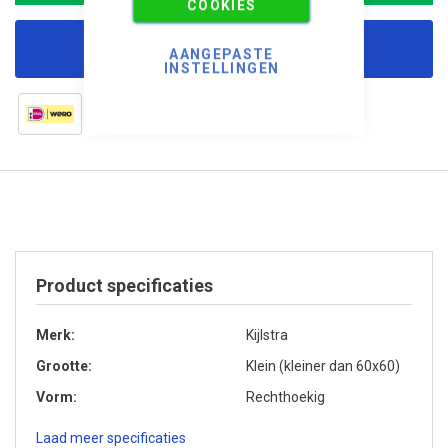
COOKIES
Korting aanvragen
AANGEPASTE
INSTELLINGEN
Product specificaties
Merk
Kijlstra
Grootte
Klein (kleiner dan 60x60)
Vorm
Rechthoekig
Laad meer specificaties