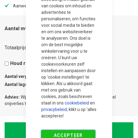
van cookies om inhoud en
Aanwezig in onze showtuin
advertenties te
personaliseren, om functies
voor social media te bieden
Aantal m²
en om ons websiteverkeer
te analyseren. Ons doel is
om de best mogelijke
17,40
Totaalprijs
winkelervaring voor u te
creëren. U kunt uw
Houd rekening met 5% snijverlies
cookievoorkeuren zelf
instellen en aanpassen door
Aantal verpakkingen
0.08
op 'cookie instellingen' te
klikken. Als u akkoord gaat
Aantal lagen
1
met ons gebruik van
cookies, zoals beschreven
Advies:
Wij adviseren 5% meer te bestellen om eventueel
staat in ons
cookiebeleid
en
snijverlies te compenseren.
privacybeleid
, klikt u op 'alles
accepteren'
In Winkelwagen
ACCEPTEER