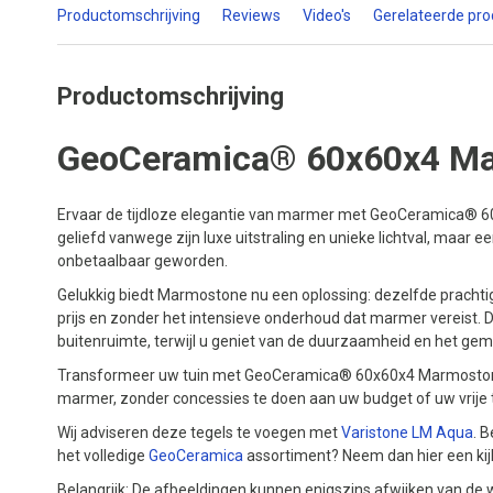
Productomschrijving
Reviews
Video's
Gerelateerde pr
Productomschrijving
GeoCeramica® 60x60x4 Ma
Ervaar de tijdloze elegantie van marmer met GeoCeramica® 
geliefd vanwege zijn luxe uitstraling en unieke lichtval, maar e
onbetaalbaar geworden.
Gelukkig biedt Marmostone nu een oplossing: dezelfde prachti
prijs en zonder het intensieve onderhoud dat marmer vereist. D
buitenruimte, terwijl u geniet van de duurzaamheid en het ge
Transformeer uw tuin met GeoCeramica® 60x60x4 Marmostone 
marmer, zonder concessies te doen aan uw budget of uw vrije t
Wij adviseren deze tegels te voegen met
Varistone LM Aqua
. B
het volledige
GeoCeramica
assortiment? Neem dan hier een kij
Belangrijk: De afbeeldingen kunnen enigszins afwijken van de w