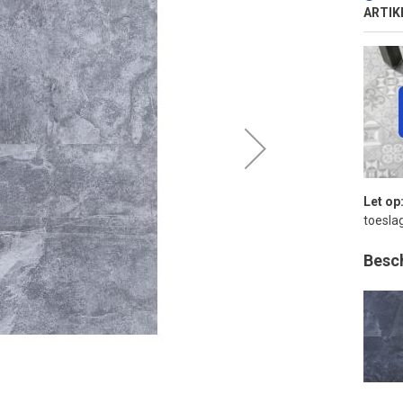
ARTIK
Let op
toeslag
Besc