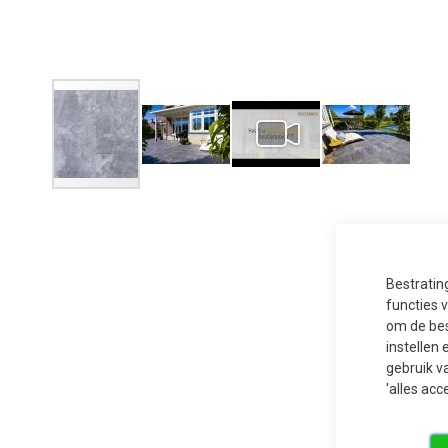
Ga
naar
het
begin
van
de
afbeeldingen-
Bestratin
gallerij
functies 
om de bes
instellen 
gebruik v
'alles acc