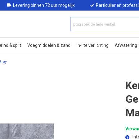
Levering binnen 72 uur mogelijk
Particulier en profess
rind & split
Voegmiddelen & zand
in-lite verlichting
Afwatering
Grey
Ke
Ge
Ma
Verwac
Inf