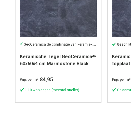
GeoCeramica de combinatie van keramiek en beton in één tegel
Geschikt
Keramische Tegel GeoCeramica®
Keramis
60x60x4 cm Marmostone Black
topplaa
Black
84,95
Prijs per m²
Prijs per m²
1-10 werkdagen (meestal sneller)
Op aanv