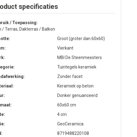
oduct specificaties
ruik / Toepassing
n / Terras, Dakterras / Balkon
otte
Groot (groter dan 60x60)
rm
Vierkant
rk
MBI De Steenmeesters
egorie
Tuintegels keramiek
ndafwerking
Zonder facet
eriaal
Keramiek op beton
ur
Donker genuanceerd
rmaat
60x60 cm
te
4 cm
ie
GeoCeramica
N
8719488220108