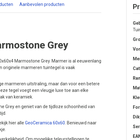
oducten
Aanbevolen producten
Pr
Geb
Tui
Gro
rmostone Grey
Vo
Me
60x60x4 Marmostone Grey. Marmer is al eeuwenlang
en originele marmeren tuintegel is vaak
Cat
Ra
ge marmeren uitstraling, maar dan voor een betere
Mat
eze tegel voegt een vleugje luxe toe aan elke
mak van keramiek.
Kle
Grey en geniet van de tijdloze schoonheid van
Fo
ijd.
Dik
ekijk hier alle
GeoCeramica 60x60
. Benieuwd naar
Ser
kje.
EA
erkelijkheid. Om mogelijke teleurstellingen te