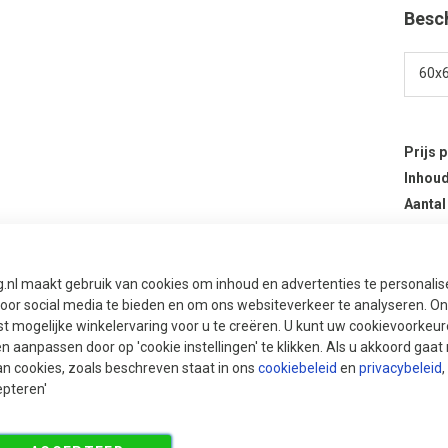
Besc
Prijs 
Inhoud
Aantal
Aa
g.nl maakt gebruik van cookies om inhoud en advertenties te personali
voor social media te bieden en om ons websiteverkeer te analyseren. Ons
Aan
t mogelijke winkelervaring voor u te creëren. U kunt uw cookievoorkeur
en aanpassen door op 'cookie instellingen' te klikken. Als u akkoord gaa
an cookies, zoals beschreven staat in ons
cookiebeleid
en
privacybeleid
,
epteren'