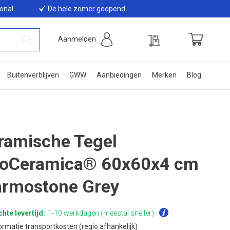
ional
De hele zomer geopend
Offerte
Aanmelden
Winkelwage
Zoek
Buitenverblijven
GWW
Aanbiedingen
Merken
Blog
ramische Tegel
oCeramica® 60x60x4 cm
rmostone Grey
hte levertijd:
1-10 werkdagen (meestal sneller)
ormatie transportkosten (regio afhankelijk)