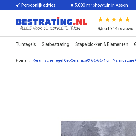
Persoonlijk advies
5.000 m² showtuin in Assen
9,5 uit 814 reviews
Tuintegels
Sierbestrating
Stapelblokken & Elementen
G
Home
Keramische Tegel GeoCeramica® 60x60x4 cm Marmostone 
Ga
naar
het
einde
van
de
afbeeldingen-
gallerij