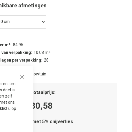
hikbare afmetingen
per m²
84,95
 van verpakking
10.08 m²
 lagen per verpakking
28
nwezig in onze showtuin
Close
seren, om
 doel is
tal m²
Totaalprijs
en zelf
t met ons
30,58
 klikt u op
Houd rekening met 5% snijverlies