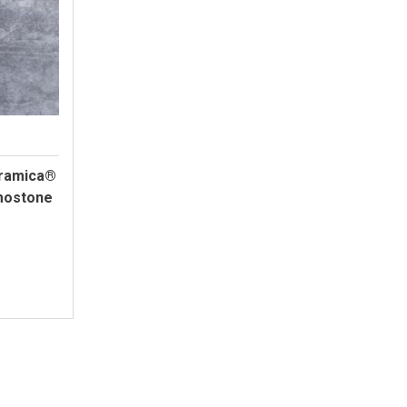
ramica®
mostone