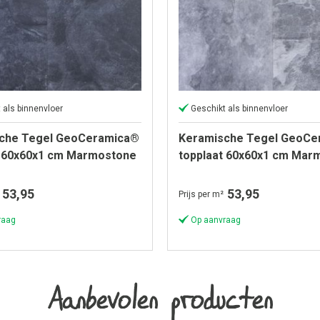
 als binnenvloer
Geschikt als binnenvloer
che Tegel GeoCeramica®
Keramische Tegel GeoCe
t 60x60x1 cm Marmostone
topplaat 60x60x1 cm Mar
Grey
53,95
53,95
Prijs per m²
raag
Op aanvraag
Aanbevolen producten