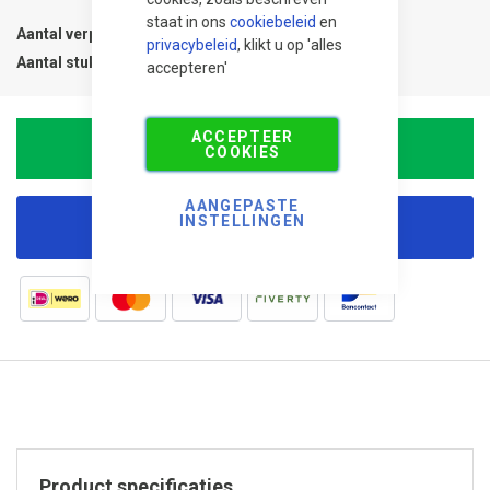
staat in ons
cookiebeleid
en
Aantal verpakkingen
1
privacybeleid
, klikt u op 'alles
Aantal stuks
1
accepteren'
ACCEPTEER
In Winkelwagen
COOKIES
AANGEPASTE
INSTELLINGEN
Korting aanvragen
Product specificaties