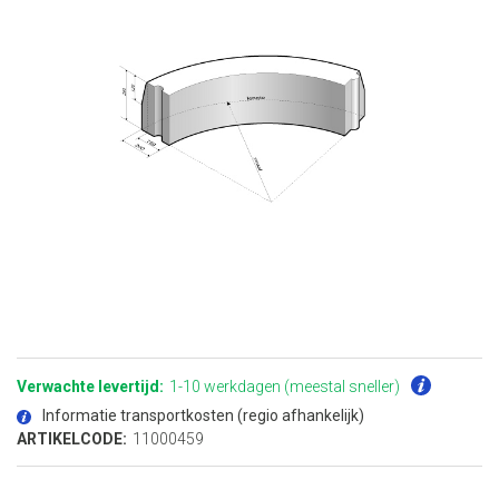
Ga
naar
het
Verwachte levertijd:
1-10 werkdagen (meestal sneller)
begin
van
Informatie transportkosten (regio afhankelijk)
de
afbeeldingen-
ARTIKELCODE:
11000459
gallerij