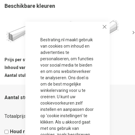
Beschikbare kleuren
Close
Bestrating.nl maakt gebruik
van cookies om inhoud en
advertenties te
personaliseren, om functies
Prijs per stuk
34,75
voor social media te bieden
Inhoud van verpakking
1 stuks
en om ons websiteverkeer
Aantal stuks per verpakking
1
te analyseren. Ons doel is
om de best mogelijke
winkelervaring voor u te
creëren. U kunt uw
Aantal stuks
cookievoorkeuren zelf
instellen en aanpassen door
34,75
Totaalprijs
op 'cookie instellingen' te
klikken. Als u akkoord gaat
met ons gebruik van
Houd rekening met 5% snijverlies
cookies, zoals beschreven