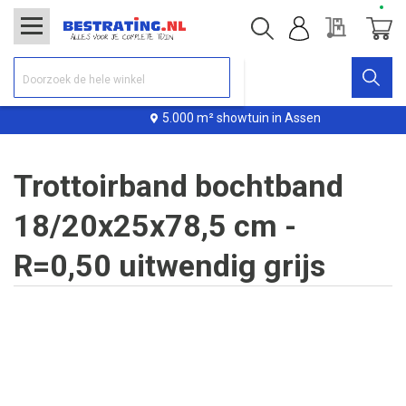
Offerte
Winke
5.000 m² showtuin in Assen
Trottoirband bochtband
18/20x25x78,5 cm -
R=0,50 uitwendig grijs
Ga
naar
het
einde
van
de
afbeeldingen-
gallerij