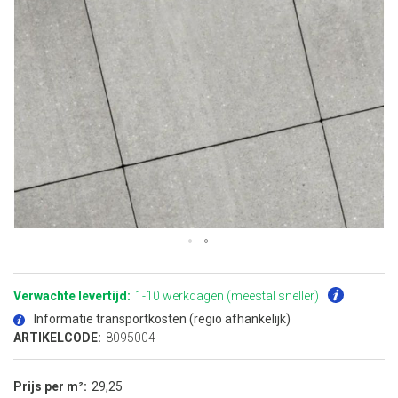
Ga
naar
het
Verwachte levertijd:
1-10 werkdagen (meestal sneller)
begin
van
Informatie transportkosten (regio afhankelijk)
de
afbeeldingen-
ARTIKELCODE:
8095004
gallerij
Prijs per m²
29,25