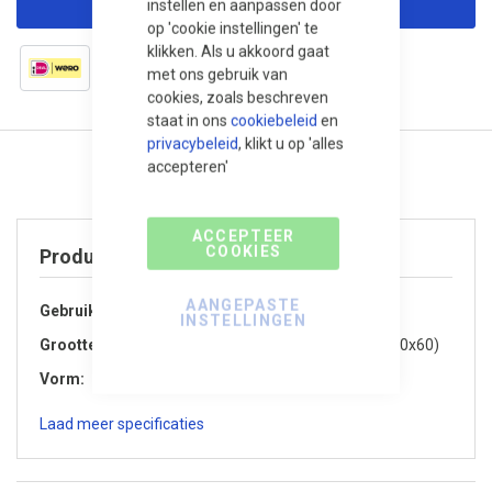
instellen en aanpassen door
op 'cookie instellingen' te
klikken. Als u akkoord gaat
met ons gebruik van
cookies, zoals beschreven
staat in ons
cookiebeleid
en
privacybeleid
, klikt u op 'alles
accepteren'
ACCEPTEER
COOKIES
Product specificaties
AANGEPASTE
Gebruik / Toepassing
Tuin / Terras
INSTELLINGEN
Grootte
Klein (kleiner dan 60x60)
Vorm
Rechthoekig
Laad meer specificaties