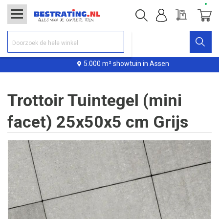
Offerte
Winke
5.000 m² showtuin in Assen
Trottoir Tuintegel (mini
facet) 25x50x5 cm Grijs
Ga
naar
het
einde
van
de
afbeeldingen-
gallerij