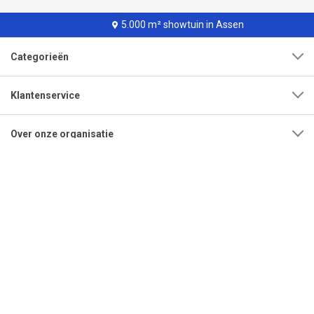
5.000 m² showtuin in Assen
Categorieën
Klantenservice
Over onze organisatie
Adres
Openingstijden
Contact
Tel:
0592-315108
Mail:
info@bestrating.nl