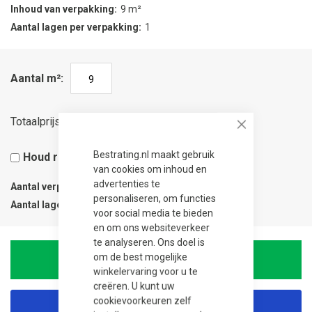
Inhoud van verpakking
9 m²
Aantal lagen per verpakking
1
Aantal m²
263,25
Totaalprijs
Close
Bestrating.nl maakt gebruik
Houd rekening met 5% snijverlies
van cookies om inhoud en
advertenties te
Aantal verpakkingen
1
personaliseren, om functies
Aantal lagen
1
voor social media te bieden
en om ons websiteverkeer
te analyseren. Ons doel is
om de best mogelijke
In Winkelwagen
winkelervaring voor u te
creëren. U kunt uw
cookievoorkeuren zelf
Korting aanvragen