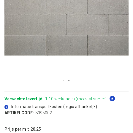
Ga
naar
het
Verwachte levertijd:
1-10 werkdagen (meestal sneller)
begin
van
Informatie transportkosten (regio afhankelijk)
de
afbeeldingen-
ARTIKELCODE:
8095002
gallerij
Prijs per m²
28,25