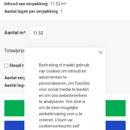
Inhoud van verpakking
11.52 m²
Aantal lagen per verpakking
1
Aantal m²
325,44
Totaalprijs
Close
Bestrating.nl maakt gebruik
Houd rekening met 5% snijverlies
van cookies om inhoud en
advertenties te
Aantal verpakkingen
1
personaliseren, om functies
Aantal lagen
1
voor social media te bieden
en om ons websiteverkeer
te analyseren. Ons doel is
om de best mogelijke
In Winkelwagen
winkelervaring voor u te
creëren. U kunt uw
cookievoorkeuren zelf
Korting aanvragen