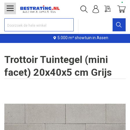
Offerte
Winke
5.000 m² showtuin in Assen
Trottoir Tuintegel (mini
facet) 20x40x5 cm Grijs
Ga
naar
het
einde
van
de
afbeeldingen-
gallerij