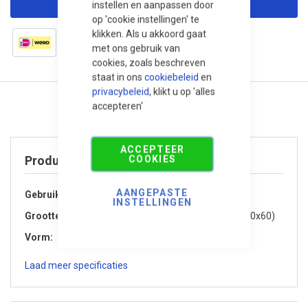
instellen en aanpassen door
op 'cookie instellingen' te
klikken. Als u akkoord gaat
met ons gebruik van
cookies, zoals beschreven
staat in ons
cookiebeleid
en
privacybeleid
, klikt u op 'alles
accepteren'
ACCEPTEER
COOKIES
Product specificaties
AANGEPASTE
Gebruik / Toepassing
Tuin / Terras
INSTELLINGEN
Grootte
Klein (kleiner dan 60x60)
Vorm
Rechthoekig
Laad meer specificaties