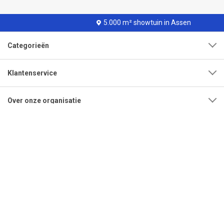
5.000 m² showtuin in Assen
Categorieën
Klantenservice
Over onze organisatie
Adres
Openingstijden
Contact
Tel:
0592-315108
Mail:
info@bestrating.nl