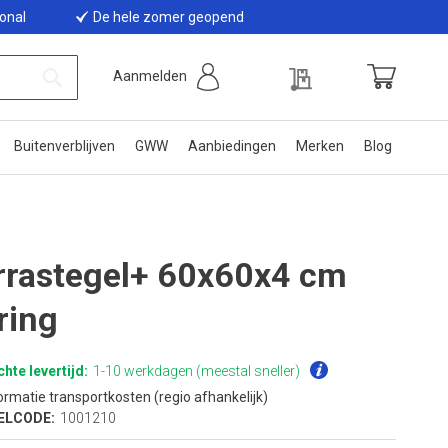
ional
De hele zomer geopend
Offerte
Aanmelden
Winkelwage
Zoek
Buitenverblijven
GWW
Aanbiedingen
Merken
Blog
rrastegel+ 60x60x4 cm
ring
hte levertijd:
1-10 werkdagen (meestal sneller)
ormatie transportkosten (regio afhankelijk)
ELCODE:
1001210