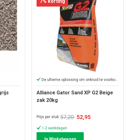
7% korting
De ultieme oplossing om onkruid te voorkomen
rijs
Alliance Gator Sand XP G2 Beige
zak 20kg
e
Speciale
57,20
52,95
Prijs per stuk
prijs
1-2 werkdagen
In Winkelwagen