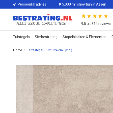
Persoonlijk advies
5.000 m² showtuin in Assen
9,5 uit 814 reviews
Tuintegels
Sierbestrating
Stapelblokken & Elementen
G
Home
Terrastegel+ 60x60x4 cm Spring
Ga
naar
het
einde
van
de
afbeeldingen-
gallerij