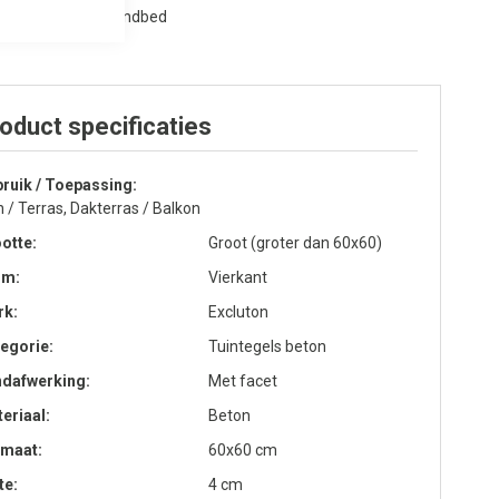
 leggen op een zandbed
oduct specificaties
ruik / Toepassing
n / Terras, Dakterras / Balkon
otte
Groot (groter dan 60x60)
rm
Vierkant
rk
Excluton
egorie
Tuintegels beton
ndafwerking
Met facet
eriaal
Beton
rmaat
60x60 cm
te
4 cm