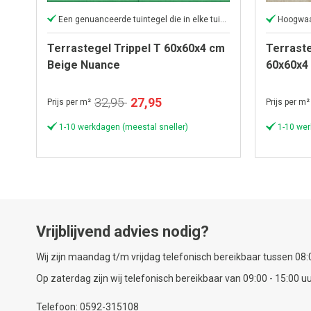
Een genuanceerde tuintegel die in elke tuin past
Hoogwaa
Terrastegel Trippel T 60x60x4 cm
Terrast
Beige Nuance
60x60x4
Speciale
32,95
27,95
Prijs per m²
Prijs per m²
prijs
1-10 werkdagen (meestal sneller)
1-10 wer
Vrijblijvend advies nodig?
Wij zijn maandag t/m vrijdag telefonisch bereikbaar tussen 08:0
Op zaterdag zijn wij telefonisch bereikbaar van 09:00 - 15:00 uu
Telefoon: 0592-315108