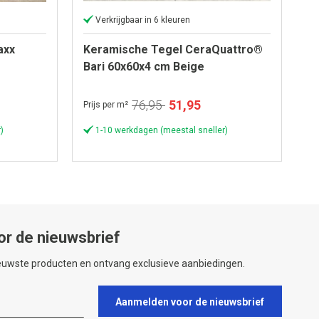
Verkrijgbaar in 6 kleuren
axx
Keramische Tegel CeraQuattro®
Bari 60x60x4 cm Beige
Speciale
76,95
51,95
Prijs per m²
prijs
)
1-10 werkdagen (meestal sneller)
or de nieuwsbrief
ieuwste producten en ontvang exclusieve aanbiedingen.
Aanmelden voor de nieuwsbrief