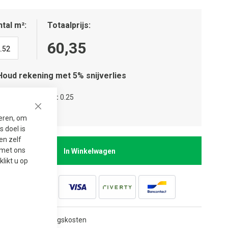
tal m²
Totaalprijs
60,35
Houd rekening met 5% snijverlies
tal verpakkingen
0.25
tal lagen
1
Close
seren, om
 doel is
en zelf
t met ons
In Winkelwagen
 klikt u op
edkope verwerkingskosten