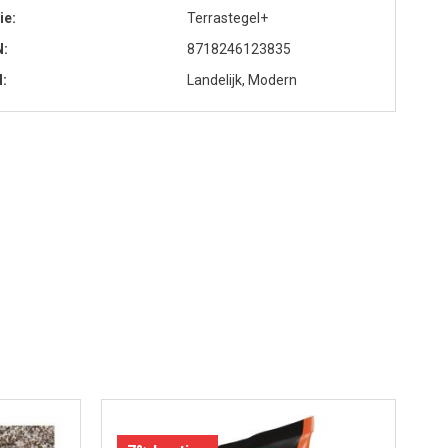
ie
Terrastegel+
N
8718246123835
l
Landelijk, Modern