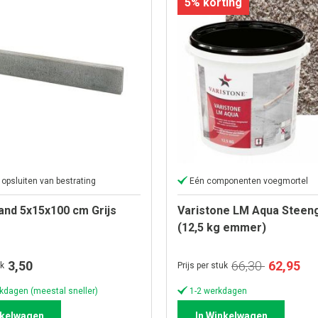
5% korting
 opsluiten van bestrating
Eén componenten voegmortel
and 5x15x100 cm Grijs
Varistone LM Aqua Steeng
(12,5 kg emmer)
Special
3,50
66,30
62,95
uk
Prijs per stuk
prijs
kdagen (meestal sneller)
1-2 werkdagen
nkelwagen
In Winkelwagen