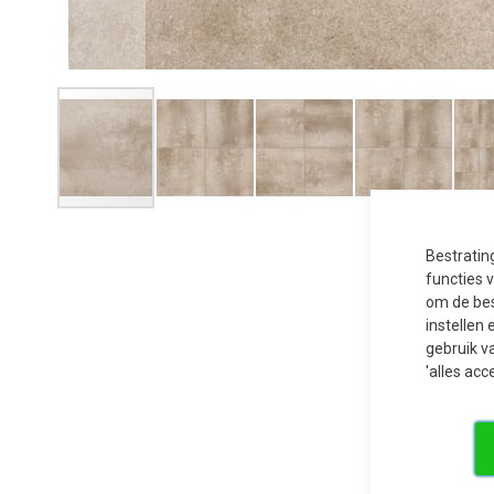
Ga
naar
het
Bestratin
begin
van
functies 
de
om de bes
afbeeldingen-
gallerij
instellen 
gebruik v
'alles acc