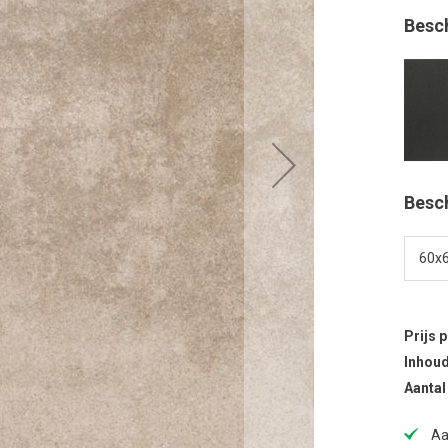
Besc
Besc
Prijs 
Inhoud
Aantal
Aa