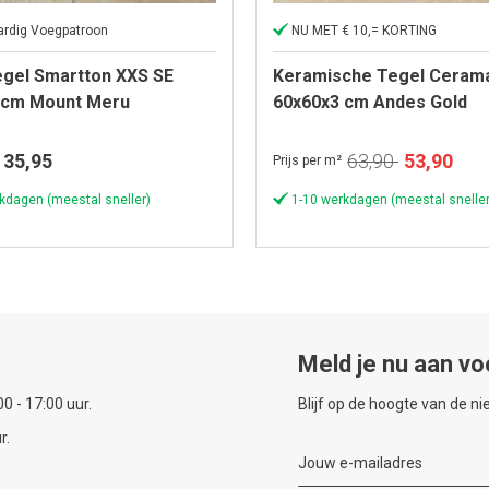
rdig Voegpatroon
NU MET € 10,= KORTING
egel Smartton XXS SE
Keramische Tegel Ceram
 cm Mount Meru
60x60x3 cm Andes Gold
Speciale
35,95
63,90
53,90
Prijs per m²
prijs
kdagen (meestal sneller)
1-10 werkdagen (meestal sneller
Meld je nu aan vo
0 - 17:00 uur.
Blijf op de hoogte van de n
r.