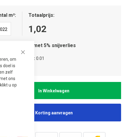
tal m²
Totaalprijs
1,02
Houd rekening met 5% snijverlies
Close
tal verpakkingen
0.01
seren, om
 doel is
tal lagen
1
en zelf
t met ons
 klikt u op
In Winkelwagen
Korting aanvragen