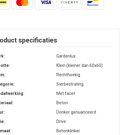
oduct specificaties
rk
Gardenlux
otte
Klein (kleiner dan 60x60)
rm
Rechthoekig
egorie
Sierbestrating
ndafwerking
Met facet
eriaal
Beton
ur
Donker genuanceerd
ie
Drive
rmaat
Betonklinker