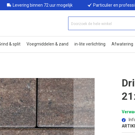
Levering binnen 72 uur mogelijk
Particulier en profess
rind & split
Voegmiddelen & zand
in-lite verlichting
Afwatering
Dr
21
Verwac
Inf
ARTIK