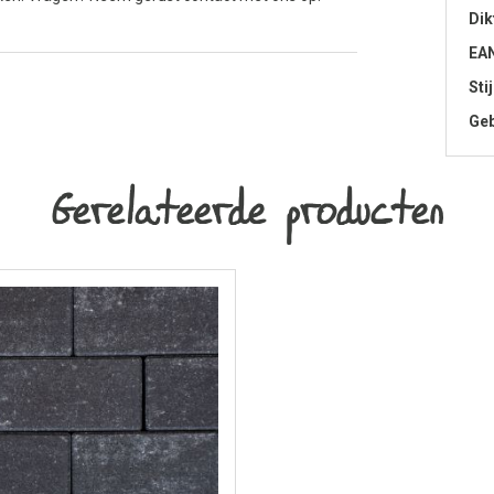
Dik
EA
Stij
Geb
Gerelateerde producten