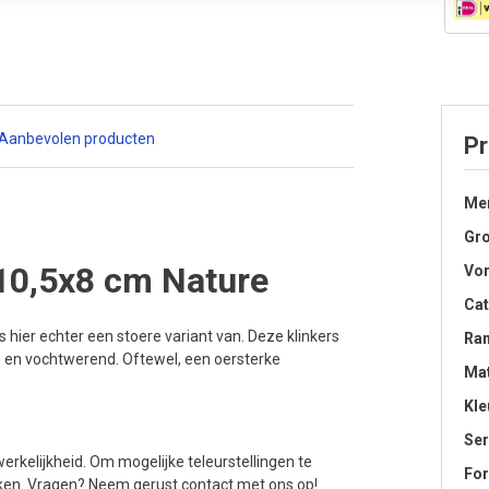
Aanbevolen producten
Pr
Me
Gro
10,5x8 cm Nature
Vo
Cat
s hier echter een stoere variant van. Deze klinkers
Ra
- en vochtwerend. Oftewel, een oersterke
Mat
Kle
Ser
erkelijkheid. Om mogelijke teleurstellingen te
Fo
jken. Vragen? Neem gerust contact met ons op!