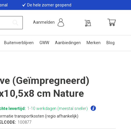
ional
De hele zomer geopend
Offerte
Aanmelden
Winkelwage
Zoek
Buitenverblijven
GWW
Aanbiedingen
Merken
Blog
ive (Geïmpregneerd)
x10,5x8 cm Nature
hte levertijd:
1-10 werkdagen (meestal sneller)
ormatie transportkosten (regio afhankelijk)
ELCODE:
100877