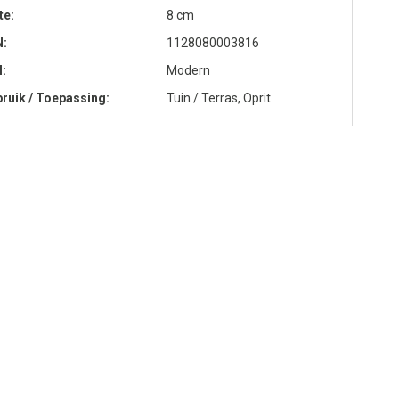
te
8 cm
N
1128080003816
l
Modern
ruik / Toepassing
Tuin / Terras, Oprit