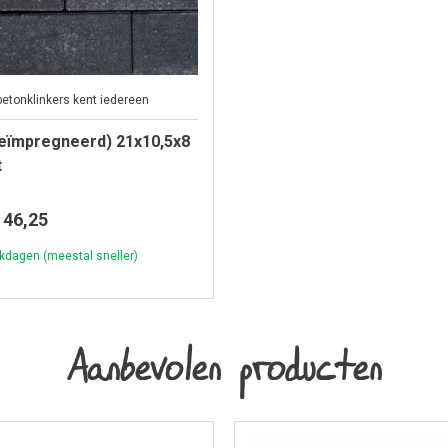
betonklinkers kent iedereen
Geïmpregneerd) 21x10,5x8
t
46,25
kdagen (meestal sneller)
Aanbevolen producten