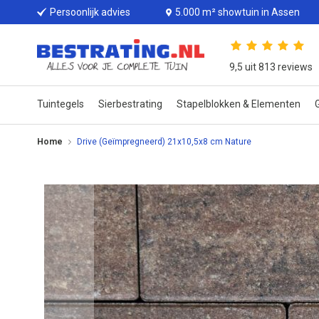
Persoonlijk advies
5.000 m² showtuin in Assen
9,5 uit 813 reviews
Tuintegels
Sierbestrating
Stapelblokken & Elementen
G
Home
Drive (Geïmpregneerd) 21x10,5x8 cm Nature
Ga
naar
het
einde
van
de
afbeeldingen-
gallerij