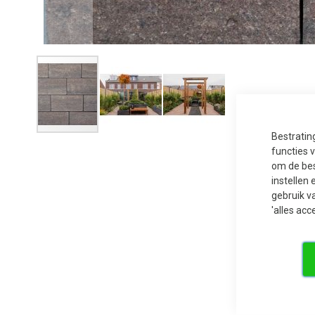
Bestratin
Ga
naar
functies 
het
om de bes
begin
van
instellen 
de
gebruik v
afbeeldingen-
gallerij
'alles acc