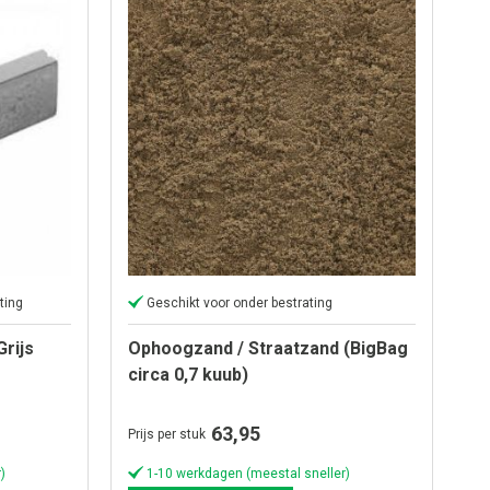
ting
Geschikt voor onder bestrating
rijs
Ophoogzand / Straatzand (BigBag
circa 0,7 kuub)
63,95
Prijs per stuk
)
1-10 werkdagen (meestal sneller)