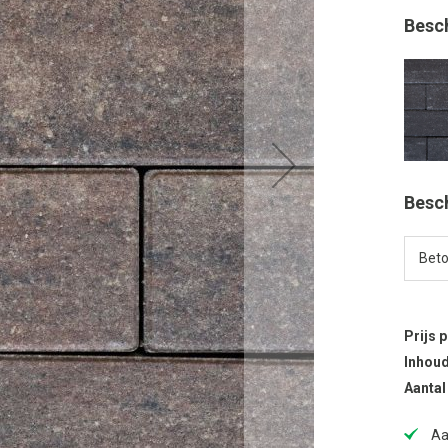
Besc
Besc
Prijs 
Inhoud
Aantal
Aa