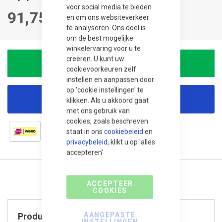
voor social media te bieden
91,75
en om ons websiteverkeer
te analyseren. Ons doel is
om de best mogelijke
winkelervaring voor u te
creëren. U kunt uw
In winkelwagen
cookievoorkeuren zelf
instellen en aanpassen door
op 'cookie instellingen' te
Korting aanvragen
klikken. Als u akkoord gaat
met ons gebruik van
cookies, zoals beschreven
staat in ons
cookiebeleid
en
privacybeleid
, klikt u op 'alles
accepteren'
ACCEPTEER
COOKIES
AANGEPASTE
Product specificaties
INSTELLINGEN