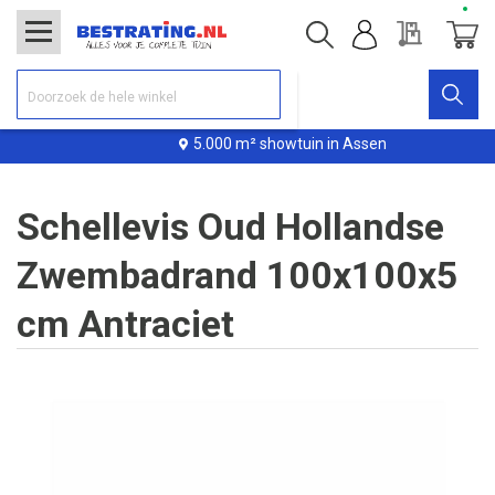
Offerte
Winke
5.000 m² showtuin in Assen
Schellevis Oud Hollandse
Zwembadrand 100x100x5
cm Antraciet
Ga
naar
het
einde
van
de
afbeeldingen-
gallerij