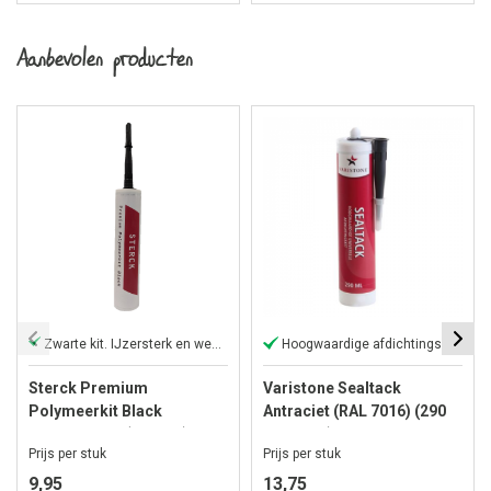
Aanbevolen producten
Zwarte kit. IJzersterk en weerbestendig
Hoogwaardige afdichtingskit
Sterck Premium
Varistone Sealtack
Polymeerkit Black
Antraciet (RAL 7016) (290
Hovenierskit (290 ML)
ml koker)
Prijs per stuk
Prijs per stuk
9,95
13,75