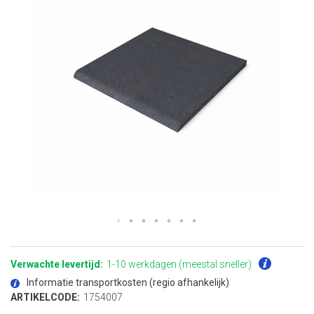
Ga
naar
het
Verwachte levertijd:
1-10 werkdagen (meestal sneller)
begin
van
Informatie transportkosten (regio afhankelijk)
de
afbeeldingen-
ARTIKELCODE:
1754007
gallerij