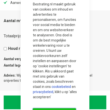
Aanwezig in onze showtuin
Bestrating.nl maakt gebruik
van cookies om inhoud en
advertenties te
personaliseren, om functies
Aantal m²
voor social media te bieden
en om ons websiteverkeer
14,22
te analyseren. Ons doel is
Totaalprijs
om de best mogelijke
winkelervaring voor u te
Houd rekening met 5% snijverlies
creëren. U kunt uw
cookievoorkeuren zelf
Aantal verpakkingen
0.03
instellen en aanpassen door
Aantal lagen
1
op 'cookie instellingen' te
klikken. Als u akkoord gaat
Advies:
Wij adviseren 5% meer te bestellen om eventueel
met ons gebruik van
snijverlies te compenseren.
cookies, zoals beschreven
staat in ons
cookiebeleid
en
privacybeleid
, klikt u op 'alles
accepteren'
In Winkelwagen