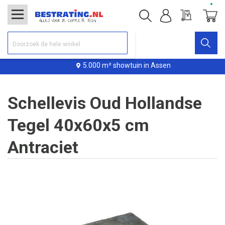
Offerte
Winke
5.000 m² showtuin in Assen
Schellevis Oud Hollandse
Tegel 40x60x5 cm
Antraciet
Ga
naar
het
einde
van
de
afbeeldingen-
gallerij