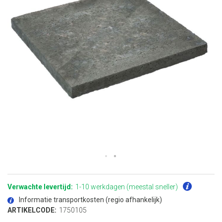
Ga
naar
het
Verwachte levertijd:
1-10 werkdagen (meestal sneller)
begin
van
Informatie transportkosten (regio afhankelijk)
de
afbeeldingen-
ARTIKELCODE:
1750105
gallerij