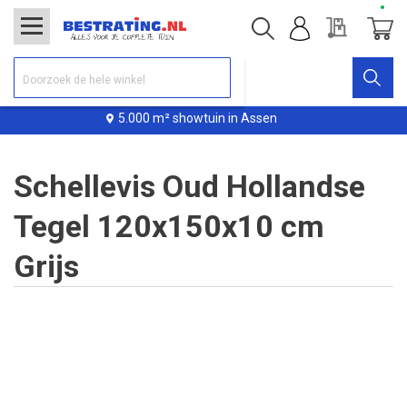
Offerte
Winke
5.000 m² showtuin in Assen
Schellevis Oud Hollandse
Tegel 120x150x10 cm
Grijs
Ga
naar
het
einde
van
de
afbeeldingen-
gallerij