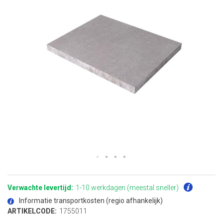
Ga
naar
het
Verwachte levertijd:
1-10 werkdagen (meestal sneller)
begin
van
Informatie transportkosten (regio afhankelijk)
de
afbeeldingen-
ARTIKELCODE:
1755011
gallerij