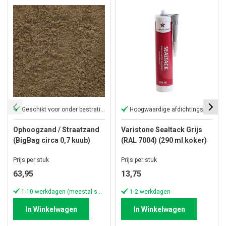
Geschikt voor onder bestrating
Hoogwaardige afdichtingskit
Ophoogzand / Straatzand
Varistone Sealtack Grijs
(BigBag circa 0,7 kuub)
(RAL 7004) (290 ml koker)
Prijs per stuk
Prijs per stuk
63,95
13,75
1-10 werkdagen (meestal sneller)
1-2 werkdagen
In Winkelwagen
In Winkelwagen