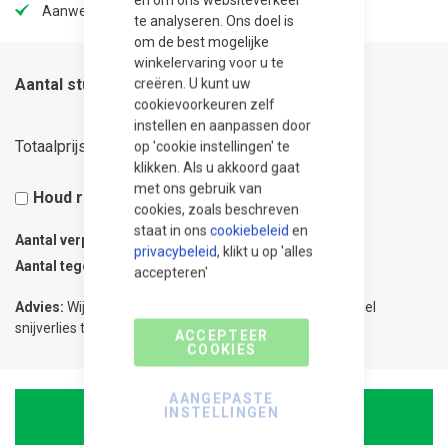
Aanwezig in onze showtuin
te analyseren. Ons doel is
om de best mogelijke
winkelervaring voor u te
Aantal stuks
creëren. U kunt uw
cookievoorkeuren zelf
instellen en aanpassen door
167,75
Totaalprijs
op 'cookie instellingen' te
klikken. Als u akkoord gaat
met ons gebruik van
Houd rekening met 5% snijverlies
cookies, zoals beschreven
staat in ons
cookiebeleid
en
Aantal verpakkingen
0.25
privacybeleid
, klikt u op 'alles
Aantal tegels
1
accepteren'
Advies:
Wij adviseren 5% meer te bestellen om eventueel
snijverlies te compenseren.
ACCEPTEER
COOKIES
AANGEPASTE
INSTELLINGEN
In Winkelwagen