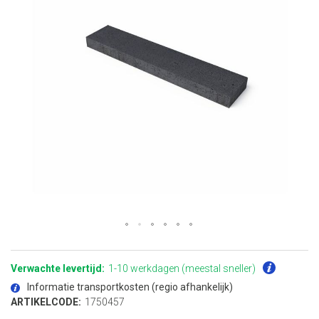
Ga
naar
het
Verwachte levertijd:
1-10 werkdagen (meestal sneller)
begin
van
Informatie transportkosten (regio afhankelijk)
de
afbeeldingen-
ARTIKELCODE:
1750457
gallerij