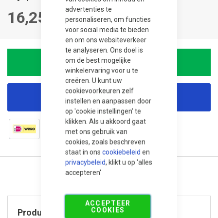
advertenties te
16,25
personaliseren, om functies
voor social media te bieden
en om ons websiteverkeer
te analyseren. Ons doel is
om de best mogelijke
In winkelwagen
winkelervaring voor u te
creëren. U kunt uw
cookievoorkeuren zelf
Korting aanvragen
instellen en aanpassen door
op 'cookie instellingen' te
klikken. Als u akkoord gaat
met ons gebruik van
cookies, zoals beschreven
staat in ons
cookiebeleid
en
privacybeleid
, klikt u op 'alles
accepteren'
ACCEPTEER
COOKIES
Product specificaties