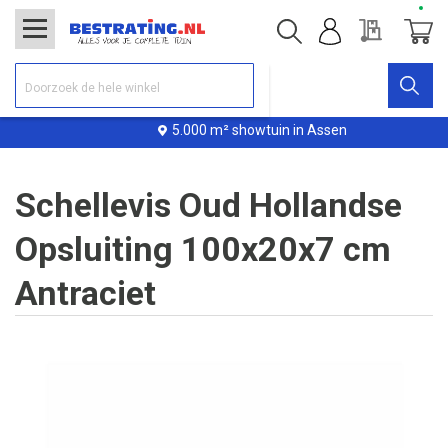
Offerte
Winke
5.000 m² showtuin in Assen
Schellevis Oud Hollandse
Opsluiting 100x20x7 cm
Antraciet
Ga
naar
het
einde
van
de
afbeeldingen-
gallerij