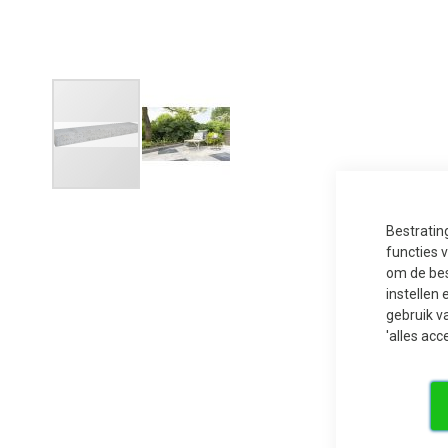
Ga
naar
het
Bestratin
begin
functies 
van
de
om de bes
afbeeldingen-
instellen 
gallerij
gebruik v
'alles acc