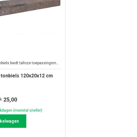
Een betonbiels biedt talloze toepassingsmogelijkheden
etonbiels 120x20x12 cm
25,00
uk
kdagen (meestal sneller)
nkelwagen