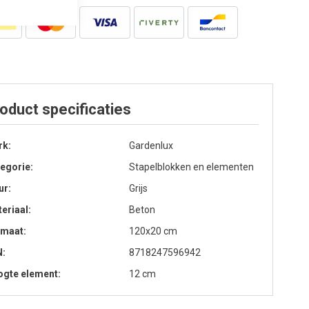
oduct specificaties
rk
Gardenlux
egorie
Stapelblokken en elementen
ur
Grijs
eriaal
Beton
rmaat
120x20 cm
N
8718247596942
gte element
12 cm