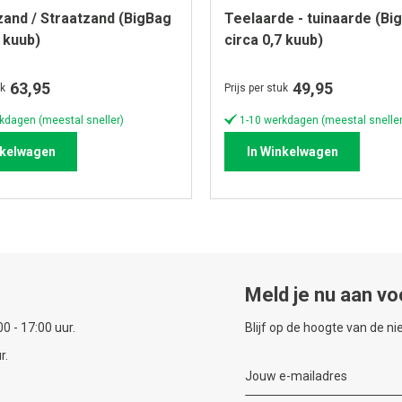
and / Straatzand (BigBag
Teelaarde - tuinaarde (Bi
7 kuub)
circa 0,7 kuub)
63,95
49,95
uk
Prijs per stuk
kdagen (meestal sneller)
1-10 werkdagen (meestal sneller
nkelwagen
In Winkelwagen
Meld je nu aan vo
0 - 17:00 uur.
Blijf op de hoogte van de n
r.