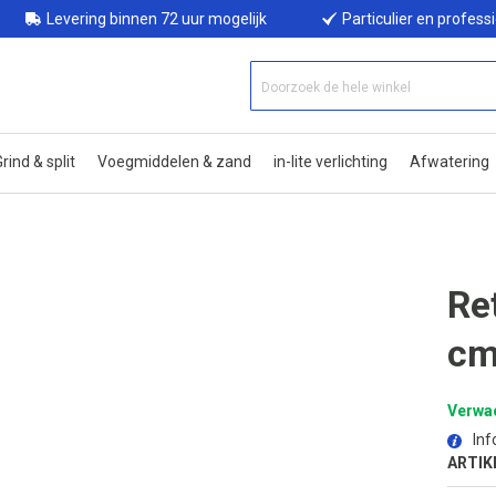
Levering binnen 72 uur mogelijk
Particulier en profess
rind & split
Voegmiddelen & zand
in-lite verlichting
Afwatering
Re
cm
Verwac
Inf
ARTIK