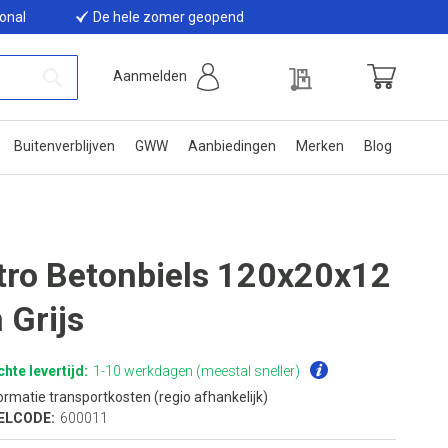
ional
De hele zomer geopend
Offerte
Aanmelden
Winkelwage
Zoek
Buitenverblijven
GWW
Aanbiedingen
Merken
Blog
tro Betonbiels 120x20x12
 Grijs
hte levertijd:
1-10 werkdagen (meestal sneller)
ormatie transportkosten (regio afhankelijk)
ELCODE:
600011