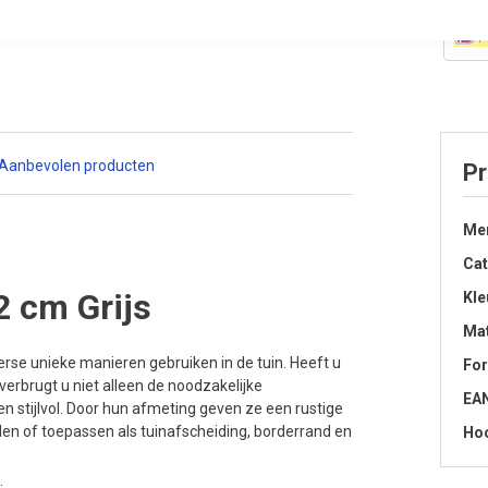
Aanbevolen producten
Pr
Me
Cat
2 cm Grijs
Kle
Mat
erse unieke manieren gebruiken in de tuin. Heeft u
Fo
erbrugt u niet alleen de noodzakelijke
EA
n stijlvol. Door hun afmeting geven ze een rustige
elen of toepassen als tuinafscheiding, borderrand en
Hoo
: