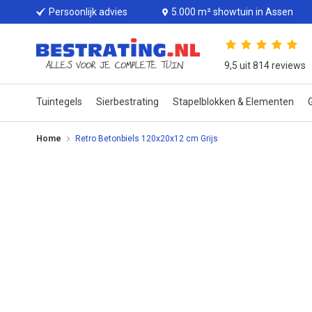
Persoonlijk advies
5.000 m² showtuin in Assen
9,5 uit 814 reviews
Tuintegels
Sierbestrating
Stapelblokken & Elementen
G
Home
Retro Betonbiels 120x20x12 cm Grijs
Ga
naar
het
einde
van
de
afbeeldingen-
gallerij