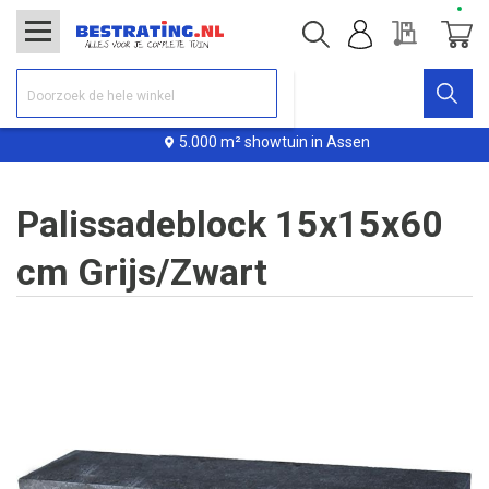
Offerte
Winke
5.000 m² showtuin in Assen
Palissadeblock 15x15x60
cm Grijs/Zwart
Ga
naar
het
einde
van
de
afbeeldingen-
gallerij