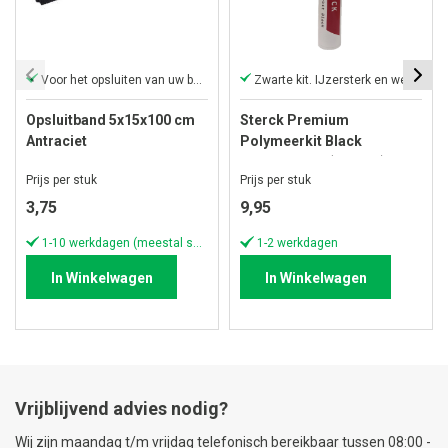
Voor het opsluiten van uw bestrating
Zwarte kit. IJzersterk en weerbestendig
Opsluitband 5x15x100 cm
Sterck Premium
Antraciet
Polymeerkit Black
Hovenierskit (290 ML)
Prijs per stuk
Prijs per stuk
3,75
9,95
1-10 werkdagen (meestal sneller)
1-2 werkdagen
In Winkelwagen
In Winkelwagen
Vrijblijvend advies nodig?
Wij zijn maandag t/m vrijdag telefonisch bereikbaar tussen 08:00 -