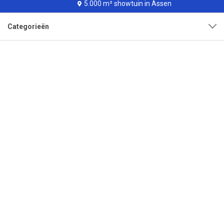
5.000 m² showtuin in Assen
Categorieën
Klantenservice
Over onze organisatie
Adres
Openingstijden
Contact
Tel:
0592-315108
Mail:
info@bestrating.nl