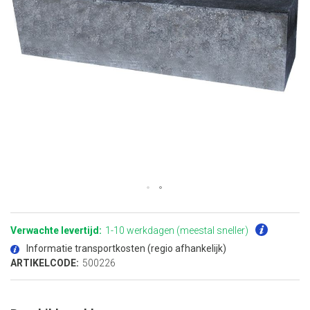
Ga
naar
het
Verwachte levertijd:
1-10 werkdagen (meestal sneller)
begin
van
Informatie transportkosten (regio afhankelijk)
de
afbeeldingen-
ARTIKELCODE:
500226
gallerij