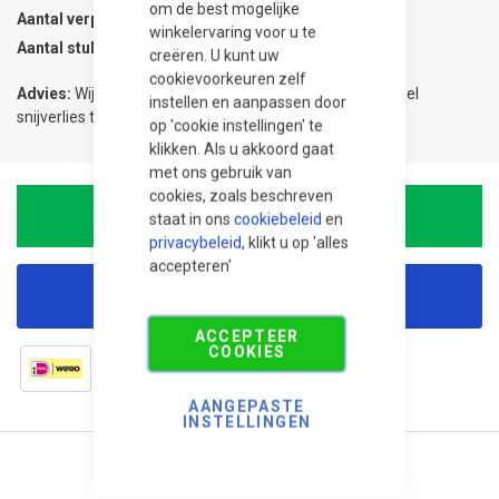
om de best mogelijke
Aantal verpakkingen
0.03
winkelervaring voor u te
Aantal stuks
1
creëren. U kunt uw
cookievoorkeuren zelf
Advies:
Wij adviseren 5% meer te bestellen om eventueel
instellen en aanpassen door
snijverlies te compenseren.
op 'cookie instellingen' te
klikken. Als u akkoord gaat
met ons gebruik van
cookies, zoals beschreven
In Winkelwagen
staat in ons
cookiebeleid
en
privacybeleid
, klikt u op 'alles
accepteren'
Korting aanvragen
ACCEPTEER
COOKIES
AANGEPASTE
INSTELLINGEN