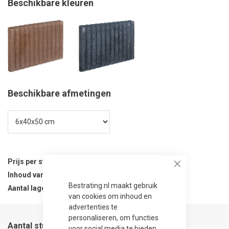
Beschikbare kleuren
Beschikbare afmetingen
Prijs per stuk
8,50
Close
Inhoud van verpakking
54 stuks
Bestrating.nl maakt gebruik
Aantal lagen per verpakking
54
van cookies om inhoud en
advertenties te
personaliseren, om functies
Aantal stuks
voor social media te bieden