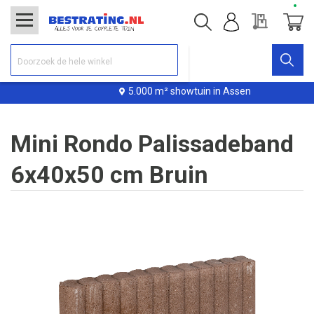
Offerte
Winke
5.000 m² showtuin in Assen
Mini Rondo Palissadeband
6x40x50 cm Bruin
Ga
naar
het
einde
van
de
afbeeldingen-
gallerij