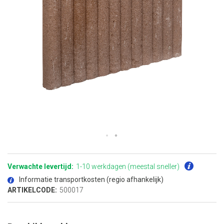
Ga
naar
het
Verwachte levertijd:
1-10 werkdagen (meestal sneller)
begin
van
Informatie transportkosten (regio afhankelijk)
de
afbeeldingen-
ARTIKELCODE:
500017
gallerij