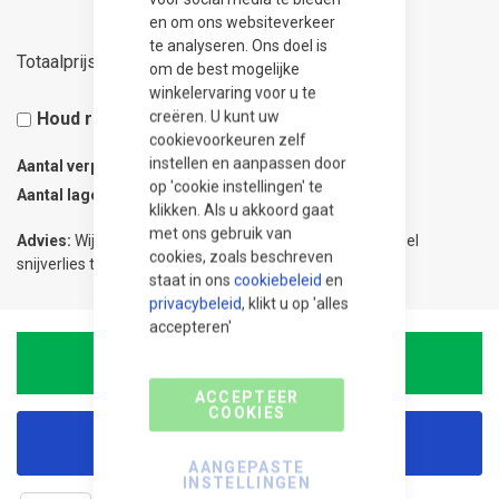
en om ons websiteverkeer
te analyseren. Ons doel is
8,50
Totaalprijs
om de best mogelijke
winkelervaring voor u te
creëren. U kunt uw
Houd rekening met 5% snijverlies
cookievoorkeuren zelf
instellen en aanpassen door
Aantal verpakkingen
0.02
op 'cookie instellingen' te
Aantal lagen
1
klikken. Als u akkoord gaat
met ons gebruik van
Advies:
Wij adviseren 5% meer te bestellen om eventueel
cookies, zoals beschreven
snijverlies te compenseren.
staat in ons
cookiebeleid
en
privacybeleid
, klikt u op 'alles
accepteren'
In Winkelwagen
ACCEPTEER
COOKIES
Korting aanvragen
AANGEPASTE
INSTELLINGEN