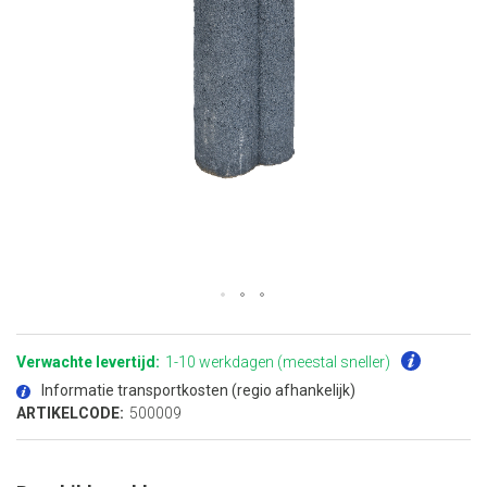
Ga
naar
het
Verwachte levertijd:
1-10 werkdagen (meestal sneller)
begin
van
Informatie transportkosten (regio afhankelijk)
de
afbeeldingen-
ARTIKELCODE:
500009
gallerij