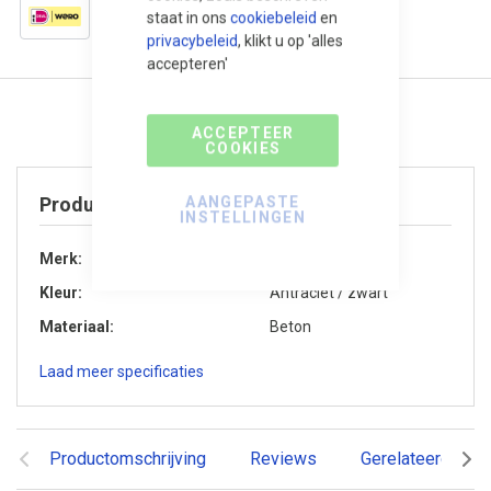
staat in ons
cookiebeleid
en
privacybeleid
, klikt u op 'alles
accepteren'
ACCEPTEER
COOKIES
AANGEPASTE
Product specificaties
INSTELLINGEN
Merk
Gardenlux
Kleur
Antraciet / zwart
Materiaal
Beton
Laad meer specificaties
Productomschrijving
Reviews
Gerelateerde pr