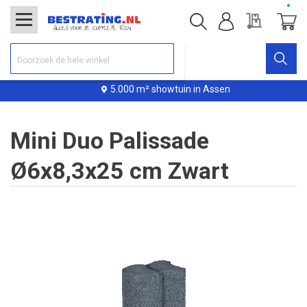
Offerte
Winke
5.000 m² showtuin in Assen
Mini Duo Palissade
Ø6x8,3x25 cm Zwart
Ga
naar
het
einde
van
de
afbeeldingen-
gallerij