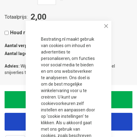
2,00
Totaalprijs
Close
Houd rekening met 5% snijverlies
Bestrating.nl maakt gebruik
van cookies om inhoud en
Aantal verpakkingen
0.01
advertenties te
Aantal lagen
1
personaliseren, om functies
voor social media te bieden
Advies:
Wij adviseren 5% meer te bestellen om eventueel
en om ons websiteverkeer
snijverlies te compenseren.
te analyseren. Ons doel is
om de best mogelijke
winkelervaring voor u te
creëren. U kunt uw
In Winkelwagen
cookievoorkeuren zelf
instellen en aanpassen door
op 'cookie instellingen' te
Korting aanvragen
klikken. Als u akkoord gaat
met ons gebruik van
cookies, zoals beschreven