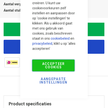
creëren. U kunt uw
Aantal verpakkingen
0.07
cookievoorkeuren zelf
Aantal stuks
1
instellen en aanpassen door
op 'cookie instellingen' te
klikken. Als u akkoord gaat
met ons gebruik van
In Winkelwagen
cookies, zoals beschreven
staat in ons
cookiebeleid
en
privacybeleid
, klikt u op 'alles
Korting aanvragen
accepteren'
ACCEPTEER
COOKIES
AANGEPASTE
INSTELLINGEN
Product specificaties