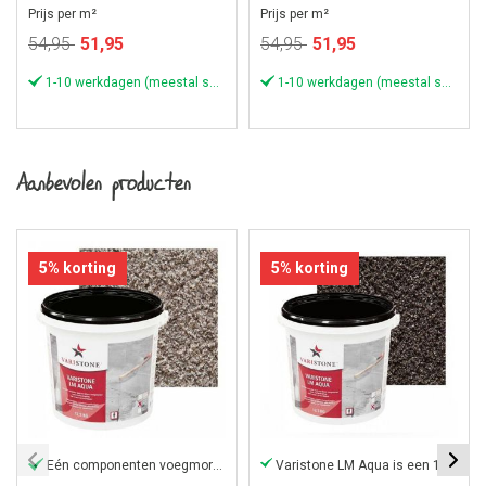
Prijs per m²
Prijs per m²
Speciale
Speciale
54,95
51,95
54,95
51,95
prijs
prijs
1-10 werkdagen (meestal sneller)
1-10 werkdagen (meestal sneller)
Aanbevolen producten
5% korting
5% korting
Eén componenten voegmortel
Varistone LM Aqua is een 1-component