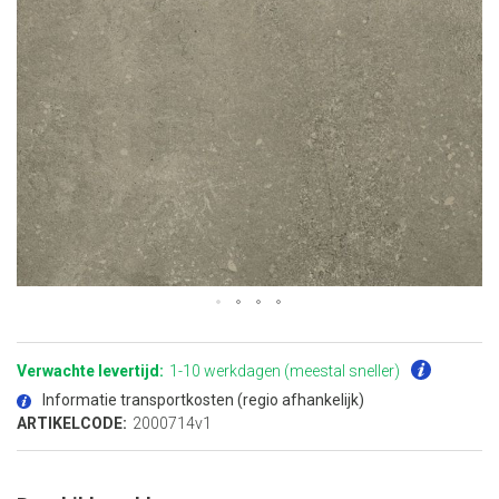
Ga
naar
het
Verwachte levertijd:
1-10 werkdagen (meestal sneller)
begin
van
Informatie transportkosten (regio afhankelijk)
de
afbeeldingen-
ARTIKELCODE:
2000714v1
gallerij