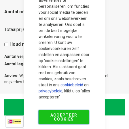
advertenties te
personaliseren, om functies
Aantal m²
voor social media te bieden
en om ons websiteverkeer
te analyseren. Ons doel is
18,70
Totaalprijs
om de best mogelijke
winkelervaring voor u te
creëren. U kunt uw
Houd rekening met 5% snijverlies
cookievoorkeuren zelf
instellen en aanpassen door
Aantal verpakkingen
0.03
op 'cookie instellingen' te
Aantal lagen
1
klikken. Als u akkoord gaat
met ons gebruik van
Advies:
Wij adviseren 5% meer te bestellen om eventueel
cookies, zoals beschreven
snijverlies te compenseren.
staat in ons
cookiebeleid
en
privacybeleid
, klikt u op 'alles
accepteren'
In Winkelwagen
ACCEPTEER
COOKIES