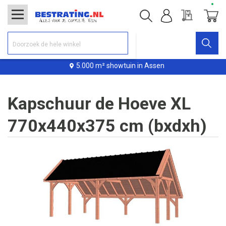
Offerte
Winke
5.000 m² showtuin in Assen
Kapschuur de Hoeve XL
770x440x375 cm (bxdxh)
Ga
naar
het
einde
van
de
afbeeldingen-
gallerij