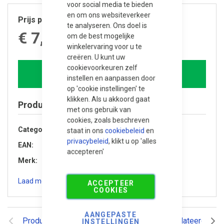
voor social media te bieden
en om ons websiteverkeer
Prijs per stuk
te analyseren. Ons doel is
€ 7,470.00
om de best mogelijke
winkelervaring voor u te
creëren. U kunt uw
cookievoorkeuren zelf
In winkelwagen
instellen en aanpassen door
op 'cookie instellingen' te
klikken. Als u akkoord gaat
Product specificaties
met ons gebruik van
cookies, zoals beschreven
Categorie
Buitenverblijven
staat in ons
cookiebeleid
en
privacybeleid
, klikt u op 'alles
EAN
8720246402445
accepteren'
Merk
Trendhout
Laad meer specificaties
ACCEPTEER
COOKIES
AANGEPASTE
Productomschrijving
Reviews
Gerelateerde pr
INSTELLINGEN