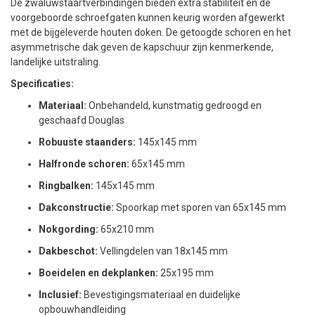
De zwaluwstaartverbindingen bieden extra stabiliteit en de
voorgeboorde schroefgaten kunnen keurig worden afgewerkt
met de bijgeleverde houten doken. De getoogde schoren en het
asymmetrische dak geven de kapschuur zijn kenmerkende,
landelijke uitstraling.
Specificaties:
Materiaal:
Onbehandeld, kunstmatig gedroogd en
geschaafd Douglas
Robuuste staanders:
145x145 mm
Halfronde schoren:
65x145 mm
Ringbalken:
145x145 mm
Dakconstructie:
Spoorkap met sporen van 65x145 mm
Nokgording:
65x210 mm
Dakbeschot:
Vellingdelen van 18x145 mm
Boeidelen en dekplanken:
25x195 mm
Inclusief:
Bevestigingsmateriaal en duidelijke
opbouwhandleiding