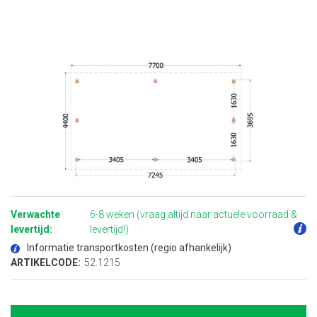
Ga
naar
het
Verwachte
6-8 weken (vraag altijd naar actuele voorraad &
begin
van
levertijd:
levertijd!)
de
afbeeldingen-
Informatie transportkosten (regio afhankelijk)
gallerij
ARTIKELCODE:
52.1215