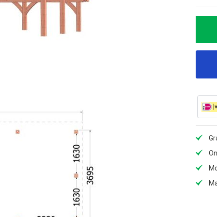
Gr
On
Mo
Ma