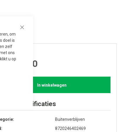
Close
seren, om
 doel is
en zelf
js per stuk
t met ons
 klikt u op
 8,150.00
In winkelwagen
oduct specificaties
egorie
Buitenverblijven
N
8720246402469