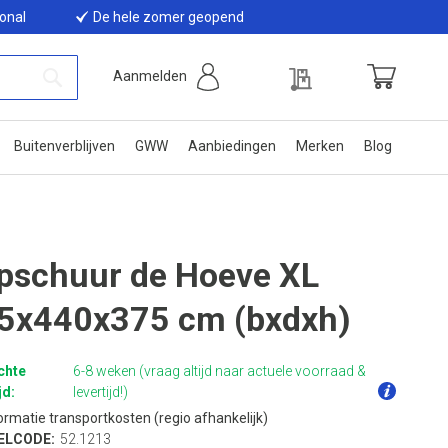
ional
De hele zomer geopend
Offerte
Aanmelden
Winkelwage
Zoek
Buitenverblijven
GWW
Aanbiedingen
Merken
Blog
pschuur de Hoeve XL
5x440x375 cm (bxdxh)
chte
6-8 weken (vraag altijd naar actuele voorraad &
jd:
levertijd!)
ormatie transportkosten (regio afhankelijk)
ELCODE:
52.1213