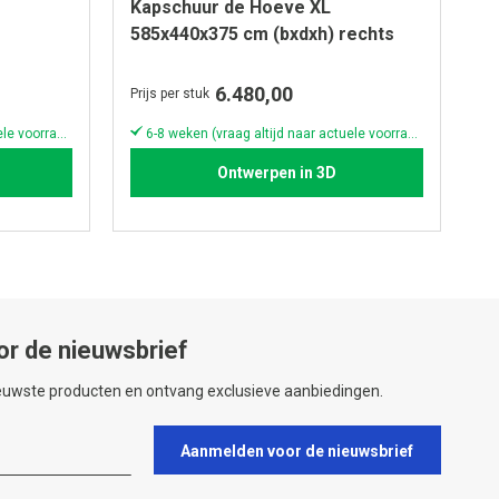
Kapschuur de Hoeve XL
K
585x440x375 cm (bxdxh) rechts
5
6.480,00
Prijs per stuk
Pri
6-8 weken (vraag altijd naar actuele voorraad & levertijd!)
6-8 weken (vraag altijd naar actuele voorraad & levertijd!)
Ontwerpen in 3D
or de nieuwsbrief
ieuwste producten en ontvang exclusieve aanbiedingen.
Aanmelden voor de nieuwsbrief