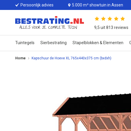
Persoonlijk advies
5.000 m² showtuin in Assen
9,5 uit 813 reviews
Tuintegels
Sierbestrating
Stapelblokken & Elementen
G
Home
Kapschuur de Hoeve XL 765x440x375 cm (bxdxh)
Ga
naar
het
einde
van
de
afbeeldingen-
gallerij