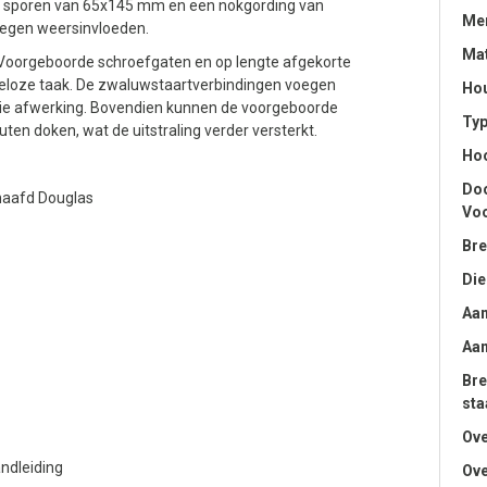
t sporen van 65x145 mm en een nokgording van
Me
tegen weersinvloeden.
Mat
 Voorgeboorde schroefgaten en op lengte afgekorte
loze taak. De zwaluwstaartverbindingen voegen
Hou
aaie afwerking. Bovendien kunnen de voorgeboorde
Ty
en doken, wat de uitstraling verder versterkt.
Hoo
Doo
haafd Douglas
Voo
Bre
Die
Aan
Aan
Bre
sta
Ove
ndleiding
Ove