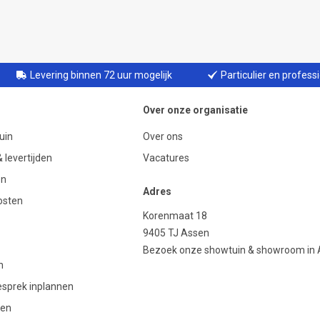
Levering binnen 72 uur mogelijk
Particulier en profess
Over onze organisatie
uin
Over ons
 levertijden
Vacatures
en
Adres
osten
Korenmaat 18
9405 TJ Assen
Bezoek onze showtuin & showroom in
n
gesprek inplannen
den