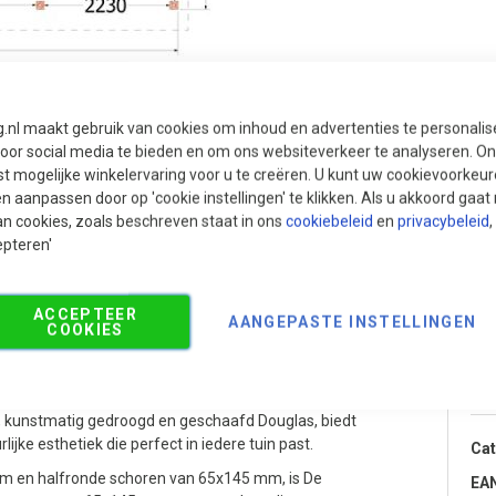
g.nl maakt gebruik van cookies om inhoud en advertenties te personali
voor social media te bieden en om ons websiteverkeer te analyseren. Ons
t mogelijke winkelervaring voor u te creëren. U kunt uw cookievoorkeur
Pri
en aanpassen door op 'cookie instellingen' te klikken. Als u akkoord gaa
an cookies, zoals beschreven staat in ons
cookiebeleid
en
privacybeleid
,
€
epteren'
ACCEPTEER
AANGEPASTE INSTELLINGEN
5x440x375 cm (bxdxh)
COOKIES
Pr
ie op zoek zijn naar een premium kapschuur met
d, kunstmatig gedroogd en geschaafd Douglas, biedt
jke esthetiek die perfect in iedere tuin past.
Cat
mm en halfronde schoren van 65x145 mm, is De
EA