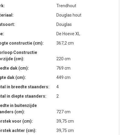
rk
Trendhout
eriaal
Douglas hout
tsoort
Douglas
pe
De Hoeve XL
gte constructie (cm)
367,2 cm
rloop Constructie
rzijde (cm)
220 cm
edte dak (cm)
769 cm
pte dak (cm)
449 cm
tal in breedte staanders
4
tal in diepte staanders
2
edte in buitenzijde
anders (cm)
727 cm
rstek voor (cm)
39,75 cm
rstek achter (cm)
39,75 cm