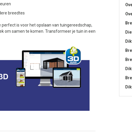
leuren
Ove
dere breedtes
Ove
Bre
e perfect is voor het opslaan van tuingereedschap,
lek om samen te komen. Transformeer je tuin in een
Die
Dik
Bre
Bre
Dik
Bre
Dik