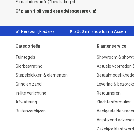
E-mailadres: info@bestrating.nl
Of plan vrijblijvend een
adviesgesprek
in!
Persoonlijk advies
5.000 m² showtuin in Assen
Categorieën
Klantenservice
Tuintegels
Showroom & showt
Sierbestrating
Actuele voorraden &
Stapelblokken & elementen
Betaalmogelijkhed
Grind en zand
Levering & bezorgk
in-lite verlichting
Retourneren
Afwatering
Klachtenformulier
Buitenverblijven
Veelgestelde vrage
Vrijblijvend advies
Zakelijke klant wor