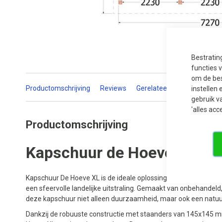
Ga
naar
het
Bestratin
begin
functies 
van
de
om de bes
afbeeldingen-
Productomschrijving
Reviews
Gerelateerde producten
instellen 
gallerij
gebruik v
'alles acc
Productomschrijving
Kapschuur de Hoeve XL 76
Kapschuur De Hoeve XL is de ideale oplossing voor diegenen d
een sfeervolle landelijke uitstraling. Gemaakt van onbehandel
deze kapschuur niet alleen duurzaamheid, maar ook een natuurli
Dankzij de robuuste constructie met staanders van 145x145 