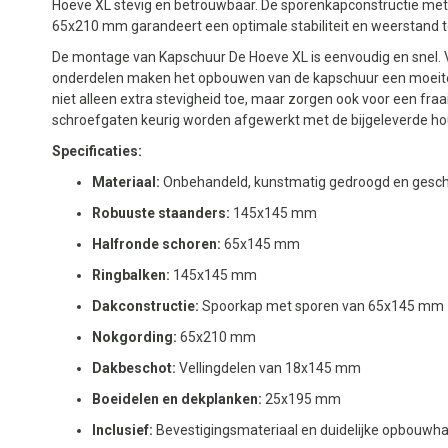
Hoeve XL stevig en betrouwbaar. De sporenkapconstructie me
65x210 mm garandeert een optimale stabiliteit en weerstand 
De montage van Kapschuur De Hoeve XL is eenvoudig en snel.
onderdelen maken het opbouwen van de kapschuur een moeite
niet alleen extra stevigheid toe, maar zorgen ook voor een fr
schroefgaten keurig worden afgewerkt met de bijgeleverde hout
Specificaties:
Materiaal:
Onbehandeld, kunstmatig gedroogd en gesc
Robuuste staanders:
145x145 mm
Halfronde schoren:
65x145 mm
Ringbalken:
145x145 mm
Dakconstructie:
Spoorkap met sporen van 65x145 mm
Nokgording:
65x210 mm
Dakbeschot:
Vellingdelen van 18x145 mm
Boeidelen en dekplanken:
25x195 mm
Inclusief:
Bevestigingsmateriaal en duidelijke opbouwha