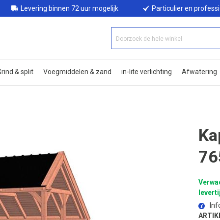
Levering binnen 72 uur mogelijk
Particulier en profess
rind & split
Voegmiddelen & zand
in-lite verlichting
Afwatering
Ka
76
Verwa
leverti
Inf
ARTIK