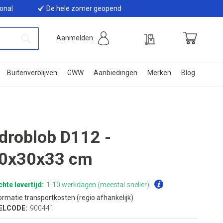
ional
De hele zomer geopend
Offerte
Aanmelden
Winkelwage
Zoek
Buitenverblijven
GWW
Aanbiedingen
Merken
Blog
droblob D112 -
0x30x33 cm
hte levertijd:
1-10 werkdagen (meestal sneller)
ormatie transportkosten (regio afhankelijk)
ELCODE:
900441