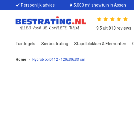
Persoonlijk advies
5.000 m² showtuin in Assen
9,5 uit 813 reviews
Tuintegels
Sierbestrating
Stapelblokken & Elementen
G
Home
Hydroblob D112 - 120x30x33 cm
Ga
naar
het
einde
van
de
afbeeldingen-
gallerij