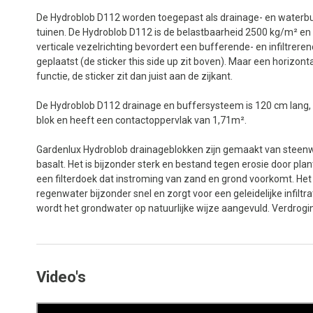
De Hydroblob D112 worden toegepast als drainage- en waterb
tuinen. De Hydroblob D112 is de belastbaarheid 2500 kg/m² en 
verticale vezelrichting bevordert een bufferende- en infiltrere
geplaatst (de sticker this side up zit boven). Maar een horizont
functie, de sticker zit dan juist aan de zijkant.
De Hydroblob D112 drainage en buffersysteem is 120 cm lang,
blok en heeft een contactoppervlak van 1,71m².
Gardenlux Hydroblob drainageblokken zijn gemaakt van steenwo
basalt. Het is bijzonder sterk en bestand tegen erosie door pl
een filterdoek dat instroming van zand en grond voorkomt. Het 
regenwater bijzonder snel en zorgt voor een geleidelijke infiltr
wordt het grondwater op natuurlijke wijze aangevuld. Verdrog
Video's