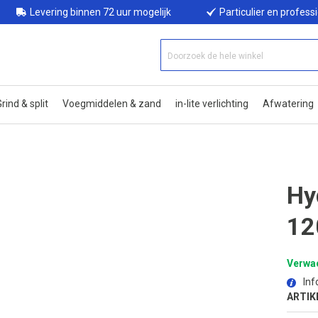
Levering binnen 72 uur mogelijk
Particulier en profess
rind & split
Voegmiddelen & zand
in-lite verlichting
Afwatering
Hy
12
Verwac
Inf
ARTIK