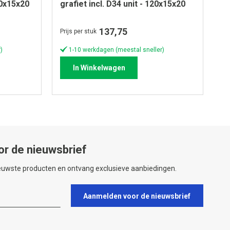
20x15x20
grafiet incl. D34 unit - 120x15x20
cm
137,75
Prijs per stuk
Pri
)
1-10 werkdagen (meestal sneller)
In Winkelwagen
or de nieuwsbrief
ieuwste producten en ontvang exclusieve aanbiedingen.
Aanmelden voor de nieuwsbrief