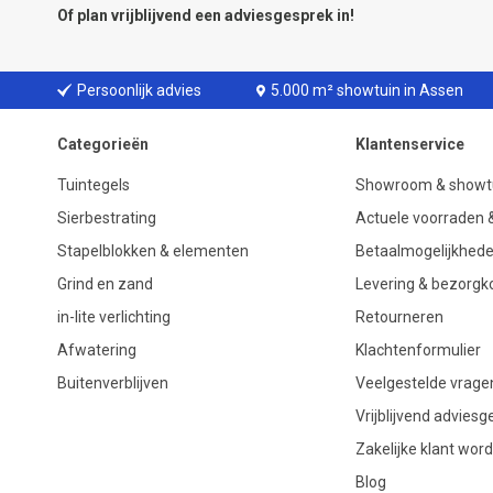
Of plan vrijblijvend een
adviesgesprek
in!
Persoonlijk advies
5.000 m² showtuin in Assen
Categorieën
Klantenservice
Tuintegels
Showroom & showt
Sierbestrating
Actuele voorraden &
Stapelblokken & elementen
Betaalmogelijkhed
Grind en zand
Levering & bezorgk
in-lite verlichting
Retourneren
Afwatering
Klachtenformulier
Buitenverblijven
Veelgestelde vrage
Vrijblijvend advies
Zakelijke klant wor
Blog