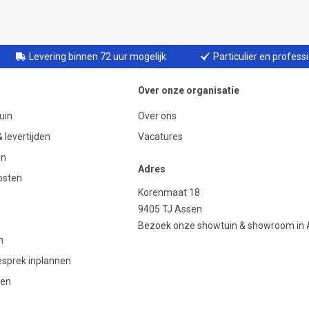
Levering binnen 72 uur mogelijk
Particulier en profess
Over onze organisatie
uin
Over ons
 levertijden
Vacatures
en
Adres
osten
Korenmaat 18
9405 TJ Assen
Bezoek onze showtuin & showroom in
n
gesprek inplannen
den