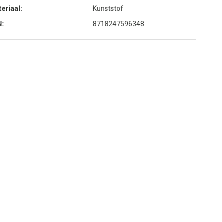
eriaal
Kunststof
N
8718247596348