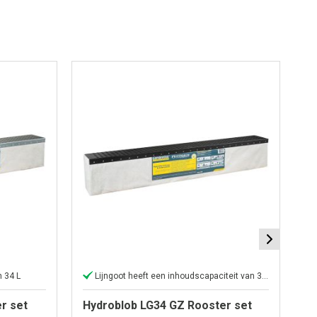
n 34 L
Lijngoot heeft een inhoudscapaciteit van 34 L
r set
Hydroblob LG34 GZ Rooster set
H