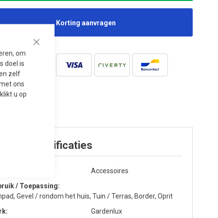
Korting aanvragen
Close
seren, om
 doel is
en zelf
t met ons
 klikt u op
oduct specificaties
egorie
Accessoires
ruik / Toepassing
npad, Gevel / rondom het huis, Tuin / Terras, Border, Oprit
rk
Gardenlux