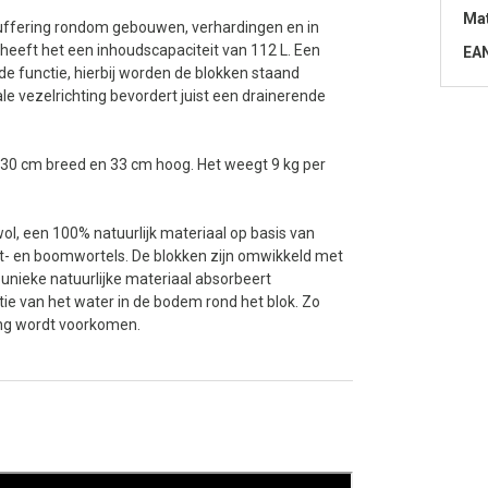
Mat
uffering rondom gebouwen, verhardingen en in
heeft het een inhoudscapaciteit van 112 L. Een
EA
nde functie, hierbij worden de blokken staand
ale vezelrichting bevordert juist een drainerende
 30 cm breed en 33 cm hoog. Het weegt 9 kg per
l, een 100% natuurlijk materiaal op basis van
ant- en boomwortels. De blokken zijn omwikkeld met
unieke natuurlijke materiaal absorbeert
atie van het water in de bodem rond het blok. Zo
ing wordt voorkomen.