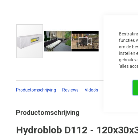
Bestratin
functies 
om de bes
instellen 
gebruik v
Ga
naar
'alles acc
het
begin
van
de
afbeeldingen-
Productomschrijving
Reviews
Video's
Gerelateerde pr
gallerij
Productomschrijving
Hydroblob D112 - 120x30x