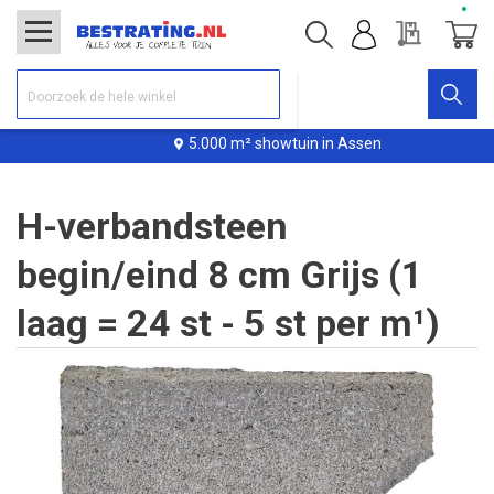
Offerte
Winke
5.000 m² showtuin in Assen
H-verbandsteen
begin/eind 8 cm Grijs (1
laag = 24 st - 5 st per m¹)
Ga
naar
het
einde
van
de
afbeeldingen-
gallerij