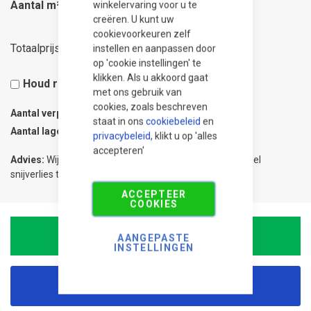
Aantal m²
winkelervaring voor u te
creëren. U kunt uw
cookievoorkeuren zelf
26,24
Totaalprijs
instellen en aanpassen door
op 'cookie instellingen' te
klikken. Als u akkoord gaat
Houd rekening met 5% snijverlies
met ons gebruik van
cookies, zoals beschreven
Aantal verpakkingen
0.12
staat in ons
cookiebeleid
en
Aantal lagen
1
privacybeleid
, klikt u op 'alles
accepteren'
Advies:
Wij adviseren 5% meer te bestellen om eventueel
snijverlies te compenseren.
ACCEPTEER
COOKIES
In Winkelwagen
AANGEPASTE
INSTELLINGEN
Korting aanvragen