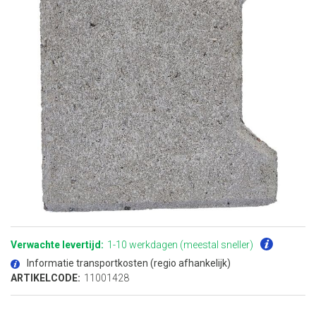
Ga
naar
het
Verwachte levertijd:
1-10 werkdagen (meestal sneller)
begin
van
Informatie transportkosten (regio afhankelijk)
de
afbeeldingen-
ARTIKELCODE:
11001428
gallerij