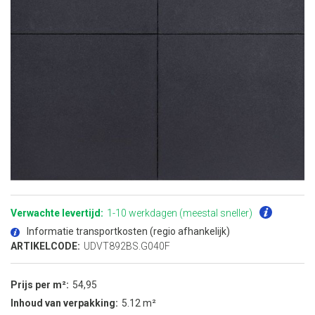
Ga
naar
het
Verwachte levertijd:
1-10 werkdagen (meestal sneller)
begin
van
Informatie transportkosten (regio afhankelijk)
de
afbeeldingen-
ARTIKELCODE:
UDVT892BS.G040F
gallerij
Prijs per m²
54,95
Inhoud van verpakking
5.12 m²