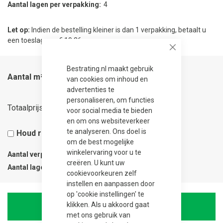
Aantal lagen per verpakking
4
Let op:
Indien de bestelling kleiner is dan 1 verpakking, betaalt u
een toeslag van € 19.36.
Close
Bestrating.nl maakt gebruik
Aantal m²
van cookies om inhoud en
advertenties te
personaliseren, om functies
70,34
Totaalprijs
voor social media te bieden
en om ons websiteverkeer
te analyseren. Ons doel is
Houd rekening met 5% snijverlies
om de best mogelijke
winkelervaring voor u te
Aantal verpakkingen
0.25
creëren. U kunt uw
Aantal lagen
1
cookievoorkeuren zelf
instellen en aanpassen door
op 'cookie instellingen' te
klikken. Als u akkoord gaat
In Winkelwagen
met ons gebruik van