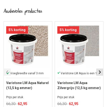
Aanbevolen producten
5% korting
5% korting
Voegbreedte vanaf 3 mm
Varistone LM Aqua is een 1-component
Varistone LM Aqua Naturel
Varistone LM Aqua
(12,5 kg emmer)
Zilvergrijs (12,5 kg emmer)
Prijs per stuk
Prijs per stuk
Speciale
Speciale
66,30
62,95
66,30
62,95