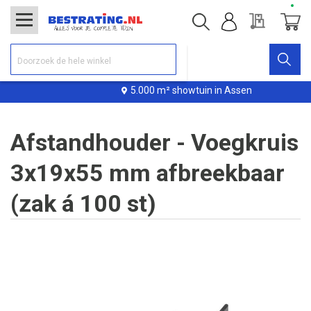
Offerte
Winke
5.000 m² showtuin in Assen
Afstandhouder - Voegkruis
3x19x55 mm afbreekbaar
(zak á 100 st)
Ga
naar
het
einde
van
de
afbeeldingen-
gallerij