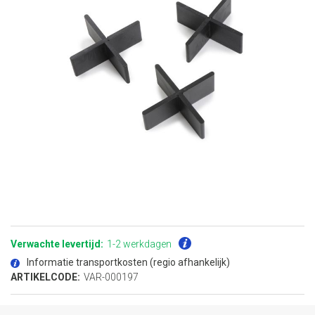
Ga
naar
het
Verwachte levertijd:
1-2 werkdagen
begin
van
Informatie transportkosten (regio afhankelijk)
de
afbeeldingen-
ARTIKELCODE:
VAR-000197
gallerij