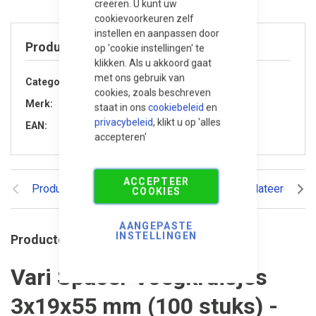
creëren. U kunt uw
cookievoorkeuren zelf
instellen en aanpassen door
Product specificaties
op 'cookie instellingen' te
klikken. Als u akkoord gaat
met ons gebruik van
Categorie
Accessoires
cookies, zoals beschreven
Merk
Varistone
staat in ons
cookiebeleid
en
privacybeleid
, klikt u op 'alles
EAN
8717985001909
accepteren'
ACCEPTEER
Productomschrijving
Reviews
Gerelateerde pr
COOKIES
AANGEPASTE
INSTELLINGEN
Productomschrijving
Vari Spacer Voegkruisjes
3x19x55 mm (100 stuks) -