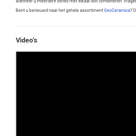
wanneer u meerdere series met elkaar wilt combineren. Vrage
Bent u benieuwd naar het gehele assortiment
GeoCeramica
? D
Video's