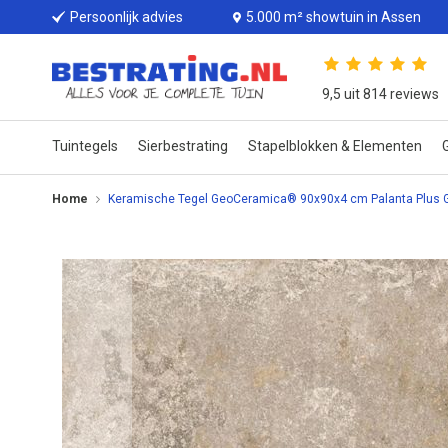
Persoonlijk advies
5.000 m² showtuin in Assen
9,5 uit 814 reviews
Tuintegels
Sierbestrating
Stapelblokken & Elementen
G
Home
Keramische Tegel GeoCeramica® 90x90x4 cm Palanta Plus 
Ga
naar
het
einde
van
de
afbeeldingen-
gallerij