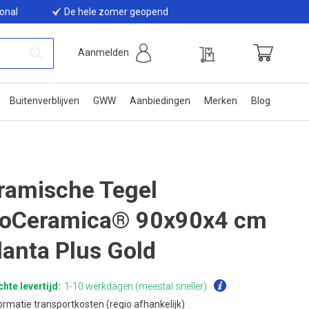
ional
De hele zomer geopend
Offerte
Aanmelden
Winkelwage
Zoek
Buitenverblijven
GWW
Aanbiedingen
Merken
Blog
ramische Tegel
oCeramica® 90x90x4 cm
lanta Plus Gold
hte levertijd:
1-10 werkdagen (meestal sneller)
ormatie transportkosten (regio afhankelijk)