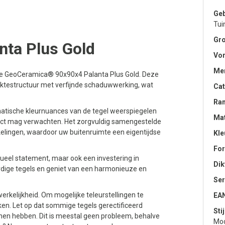
Geb
Tui
Gro
nta Plus Gold
Vo
Me
 de GeoCeramica® 90x90x4 Palanta Plus Gold. Deze
aktestructuur met verfijnde schaduwwerking, wat
Cat
Ra
omatische kleurnuances van de tegel weerspiegelen
Mat
uct mag verwachten. Het zorgvuldig samengestelde
kkelingen, waardoor uw buitenruimte een eigentijdse
Kle
Fo
ueel statement, maar ook een investering in
Dik
rdige tegels en geniet van een harmonieuze en
Ser
erkelijkheid. Om mogelijke teleurstellingen te
EA
en. Let op dat sommige tegels gerectificeerd
Stij
nen hebben. Dit is meestal geen probleem, behalve
Mod