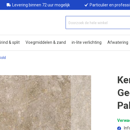
Levering binnen 72 uur mogelijk
Particulier en profess
rind & split
Voegmiddelen & zand
in-lite verlichting
Afwatering
Gold
Ke
Ge
Pa
Verwac
Inf