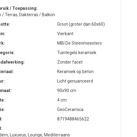
ruik / Toepassing
n / Terras, Dakterras / Balkon
otte
Groot (groter dan 60x60)
rm
Vierkant
rk
MBI De Steenmeesters
egorie
Tuintegels keramiek
ndafwerking
Zonder facet
eriaal
Keramiek op beton
ur
Licht genuanceerd
rmaat
90x90 cm
te
4 cm
ie
GeoCeramica
N
8719488465622
l
ern, Luxueus, Lounge, Mediterraans