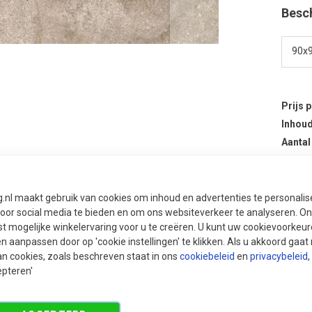
Besc
Prijs 
Inhoud
Aantal
Aan
g.nl maakt gebruik van cookies om inhoud en advertenties te personali
voor social media te bieden en om ons websiteverkeer te analyseren. Ons
t mogelijke winkelervaring voor u te creëren. U kunt uw cookievoorkeur
en aanpassen door op 'cookie instellingen' te klikken. Als u akkoord gaa
an cookies, zoals beschreven staat in ons
cookiebeleid
en
privacybeleid
,
epteren'
Aan
Aan