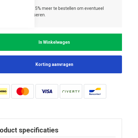
ies:
Wij adviseren 5% meer te bestellen om eventueel
jverlies te compenseren.
In Winkelwagen
Korting aanvragen
oduct specificaties