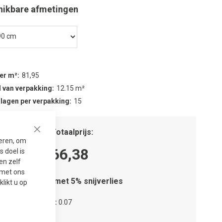
hikbare afmetingen
per m²
81,95
 van verpakking
12.15 m²
 lagen per verpakking
15
tal m²
Totaalprijs
Close
seren, om
66,38
 doel is
en zelf
t met ons
Houd rekening met 5% snijverlies
 klikt u op
tal verpakkingen
0.07
tal lagen
1