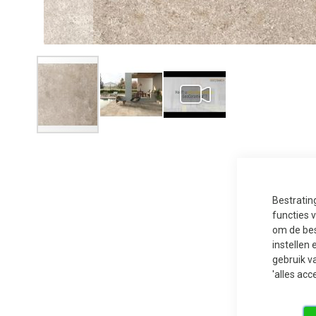
Ga
naar
het
begin
van
de
afbeeldingen-
Bestratin
gallerij
functies 
om de bes
instellen 
gebruik v
'alles acc