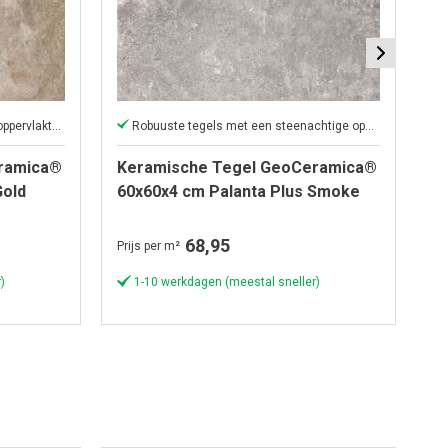
Stoere tegels met steenachtige oppervlakte texturen
Robuuste tegels met een steenachtige oppervlakte
ramica®
Keramische Tegel GeoCeramica®
K
Gold
60x60x4 cm Palanta Plus Smoke
60
68,95
Prijs per m²
Pri
)
1-10 werkdagen (meestal sneller)