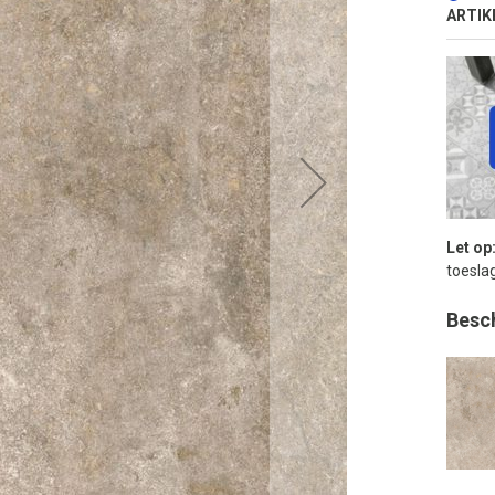
ARTIK
Let op
toeslag
Besc