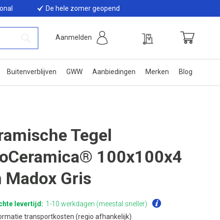
ional
De hele zomer geopend
Offerte
Aanmelden
Winkelwage
Zoek
Buitenverblijven
GWW
Aanbiedingen
Merken
Blog
ramische Tegel
oCeramica® 100x100x4
 Madox Gris
hte levertijd:
1-10 werkdagen (meestal sneller)
ormatie transportkosten (regio afhankelijk)