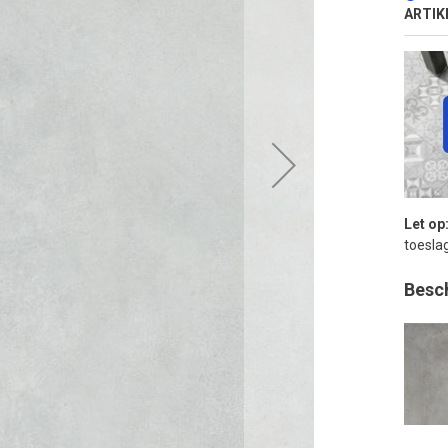
ARTIK
Let op
toeslag
Besc