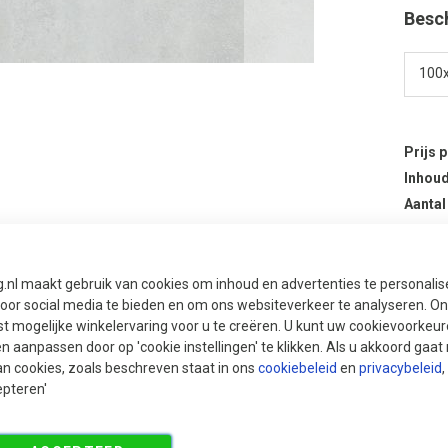
Besc
Prijs 
Inhoud
Aantal
Aan
g.nl maakt gebruik van cookies om inhoud en advertenties te personali
voor social media te bieden en om ons websiteverkeer te analyseren. Ons
t mogelijke winkelervaring voor u te creëren. U kunt uw cookievoorkeur
en aanpassen door op 'cookie instellingen' te klikken. Als u akkoord gaa
an cookies, zoals beschreven staat in ons
cookiebeleid
en
privacybeleid
,
epteren'
Aan
Aan