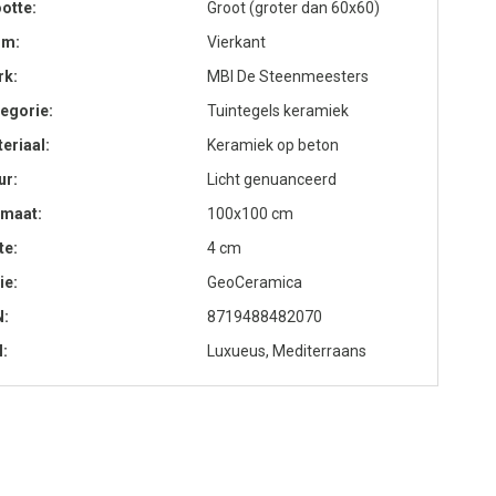
otte
Groot (groter dan 60x60)
rm
Vierkant
rk
MBI De Steenmeesters
egorie
Tuintegels keramiek
eriaal
Keramiek op beton
ur
Licht genuanceerd
rmaat
100x100 cm
te
4 cm
ie
GeoCeramica
N
8719488482070
l
Luxueus, Mediterraans