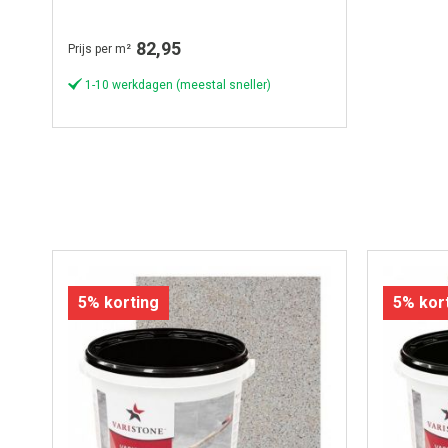
82,95
Prijs per m²
1-10 werkdagen (meestal sneller)
5% korting
5% kor