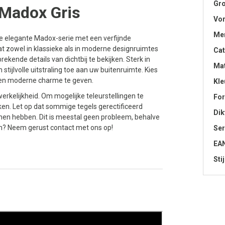
Gro
Madox Gris
Vo
Me
 elegante Madox-serie met een verfijnde
t zowel in klassieke als in moderne designruimtes
Cat
rekende details van dichtbij te bekijken. Sterk in
Mat
stijlvolle uitstraling toe aan uw buitenruimte. Kies
e en moderne charme te geven.
Kle
erkelijkheid. Om mogelijke teleurstellingen te
Fo
en. Let op dat sommige tegels gerectificeerd
Dik
nen hebben. Dit is meestal geen probleem, behalve
n? Neem gerust contact met ons op!
Ser
EA
Stij