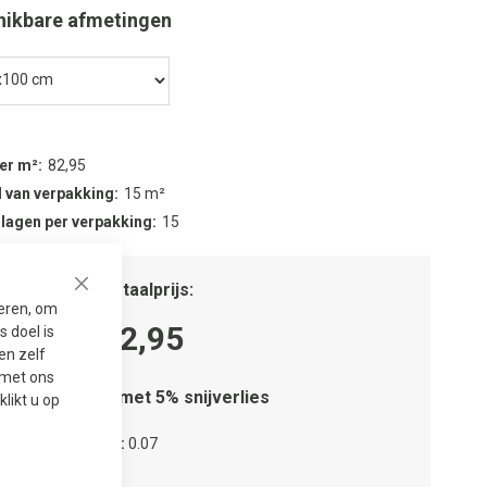
hikbare afmetingen
per m²
82,95
 van verpakking
15 m²
 lagen per verpakking
15
tal m²
Totaalprijs
Close
seren, om
82,95
 doel is
en zelf
t met ons
Houd rekening met 5% snijverlies
 klikt u op
tal verpakkingen
0.07
tal lagen
1