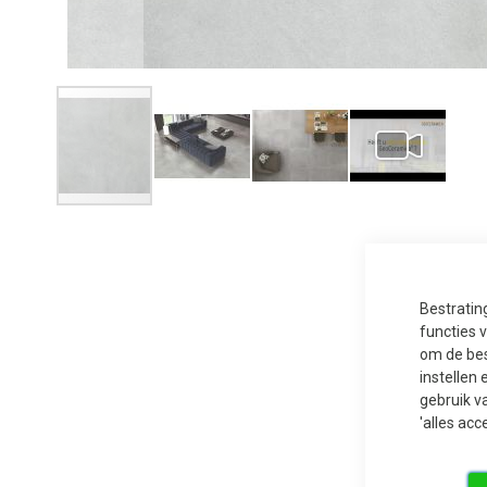
Ga
naar
het
begin
van
de
afbeeldingen-
Bestratin
gallerij
functies 
om de bes
instellen 
gebruik v
'alles acc