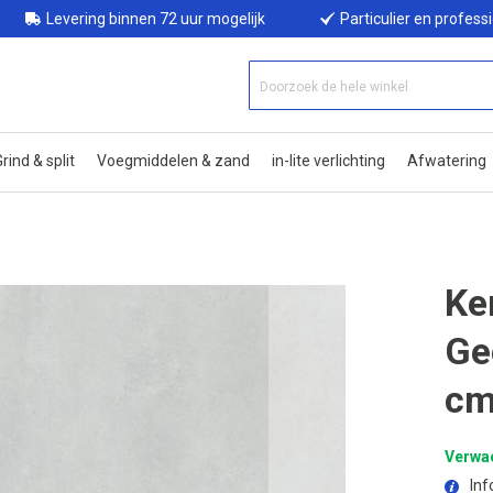
Levering binnen 72 uur mogelijk
Particulier en profess
rind & split
Voegmiddelen & zand
in-lite verlichting
Afwatering
Ke
Ge
cm
Verwac
Inf