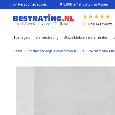
Persoonlijk advies
5.000 m² showtuin in Assen
9,5 uit 814 reviews
Tuintegels
Sierbestrating
Stapelblokken & Elementen
G
Home
Keramische Tegel GeoCeramica® 100x100x4 cm Madox Gris
Ga
naar
het
einde
van
de
afbeeldingen-
gallerij