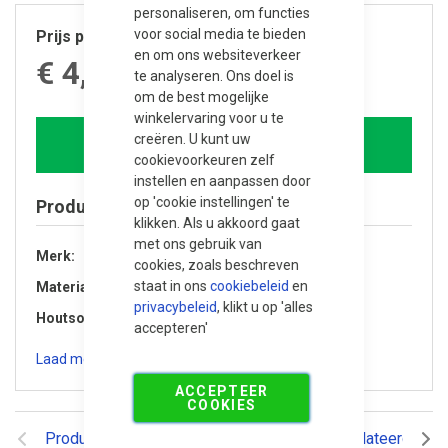
personaliseren, om functies
voor social media te bieden
Prijs per stuk
en om ons websiteverkeer
€ 4,520.00
te analyseren. Ons doel is
om de best mogelijke
winkelervaring voor u te
creëren. U kunt uw
In winkelwagen
cookievoorkeuren zelf
instellen en aanpassen door
op 'cookie instellingen' te
Product specificaties
klikken. Als u akkoord gaat
met ons gebruik van
Merk
Trendhout
cookies, zoals beschreven
staat in ons
cookiebeleid
en
Materiaal
Douglas hout
privacybeleid
, klikt u op 'alles
Houtsoort
Douglas
accepteren'
Laad meer specificaties
ACCEPTEER
COOKIES
Productomschrijving
Reviews
Gerelateerde pr