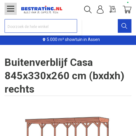
Offerte
Winke
5.000 m² showtuin in Assen
Buitenverblijf Casa
845x330x260 cm (bxdxh)
rechts
Ga
naar
het
einde
van
de
afbeeldingen-
gallerij