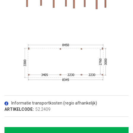
Ga
naar
het
Informatie transportkosten (regio afhankelijk)
begin
van
ARTIKELCODE:
52.2409
de
afbeeldingen-
gallerij