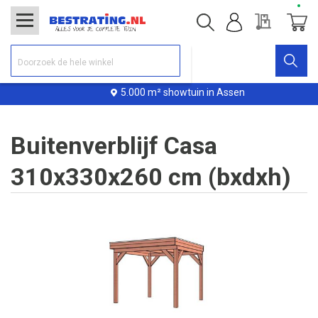
Offerte
Winke
5.000 m² showtuin in Assen
Buitenverblijf Casa
310x330x260 cm (bxdxh)
Ga
naar
het
einde
van
de
afbeeldingen-
gallerij