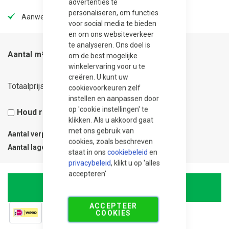
advertenties te
personaliseren, om functies
Aanwezig in onze showtuin
voor social media te bieden
en om ons websiteverkeer
te analyseren. Ons doel is
Aantal m²
om de best mogelijke
winkelervaring voor u te
creëren. U kunt uw
25,80
Totaalprijs
cookievoorkeuren zelf
instellen en aanpassen door
op 'cookie instellingen' te
Houd rekening met 5% snijverlies
klikken. Als u akkoord gaat
met ons gebruik van
Aantal verpakkingen
0.09
cookies, zoals beschreven
Aantal lagen
1
staat in ons
cookiebeleid
en
privacybeleid
, klikt u op 'alles
accepteren'
In Winkelwagen
ACCEPTEER
COOKIES