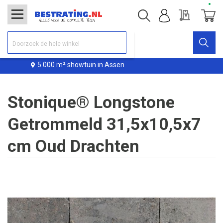
Offerte
Winke
.000 m² showtuin in Assen
Lev
Stonique® Longstone
Getrommeld 31,5x10,5x7
cm Oud Drachten
Ga
naar
het
einde
van
de
afbeeldingen-
gallerij