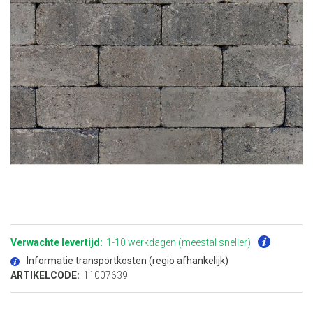
Ga
naar
het
Verwachte levertijd:
1-10 werkdagen (meestal sneller)
begin
van
Informatie transportkosten (regio afhankelijk)
de
afbeeldingen-
ARTIKELCODE:
11007639
gallerij