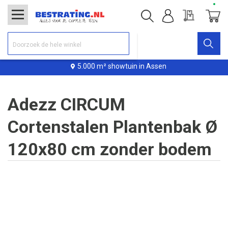
Offerte
Winke
5.000 m² showtuin in Assen
Adezz CIRCUM
Cortenstalen Plantenbak Ø
120x80 cm zonder bodem
Ga
naar
het
einde
van
de
afbeeldingen-
gallerij