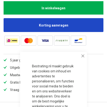
In winkelwagen
Korting aanvragen
Close
5 jaar garantie
Bestrating.nl maakt gebruik
Uitgebreid assortiment
van cookies om inhoud en
Maatwerk mogelijk (langere levertijd)
advertenties te
personaliseren, om functies
Gratis bezorging
voor social media te bieden
Vraag offerte aan voor extra korting!
en om ons websiteverkeer
te analyseren. Ons doel is
om de best mogelijke
winkelervaring voor u te