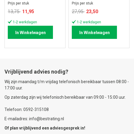
Prijs per stuk
Prijs per stuk
Speciale
Speciale
13,75
11,95
27,95
23,50
prijs
prijs
1-2 werkdagen
1-2 werkdagen
In Winkelwagen
In Winkelwagen
Vrijblijvend advies nodig?
Wij zijn maandag t/m vrijdag telefonisch bereikbaar tussen 08:00 -
17:00 uur.
Op zaterdag zijn wij telefonisch bereikbaar van 09:00 - 15:00 uur.
Telefoon: 0592-315108
E-mailadres: info@bestrating.nl
Of plan vrijblijvend een
adviesgesprek
in!