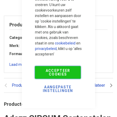
creëren. U kunt uw
cookievoorkeuren zelf
instellen en aanpassen door
op 'cookie instellingen' te
Product specificaties
klikken. Als u akkoord gaat
met ons gebruik van
cookies, zoals beschreven
Categorie
Accessoires
staat in ons
cookiebeleid
en
Merk
Adezz
privacybeleid
, klikt u op 'alles
Formaat
Ø 120x80 cm
accepteren'
Laad meer specificaties
ACCEPTEER
COOKIES
Productomschrijving
Reviews
Gerelateerde pr
AANGEPASTE
INSTELLINGEN
Productomschrijving