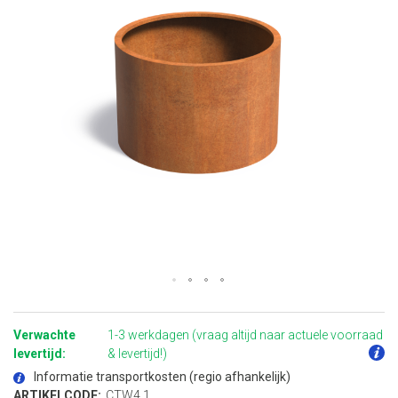
Ga
naar
het
Verwachte
1-3 werkdagen (vraag altijd naar actuele voorraad
begin
van
levertijd:
& levertijd!)
de
afbeeldingen-
Informatie transportkosten (regio afhankelijk)
gallerij
ARTIKELCODE:
CTW4.1