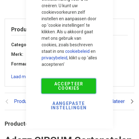
creëren. U kunt uw
cookievoorkeuren zelf
instellen en aanpassen door
op 'cookie instellingen' te
Product specificaties
klikken. Als u akkoord gaat
met ons gebruik van
cookies, zoals beschreven
Categorie
Accessoires
staat in ons
cookiebeleid
en
Merk
Adezz
privacybeleid
, klikt u op 'alles
Formaat
Ø 100x80 cm
accepteren'
Laad meer specificaties
ACCEPTEER
COOKIES
Productomschrijving
Reviews
Gerelateerde pr
AANGEPASTE
INSTELLINGEN
Productomschrijving