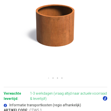
Ga
naar
het
Verwachte
1-3 werkdagen (vraag altijd naar actuele voorraad
begin
van
levertijd:
& levertijd!)
de
afbeeldingen-
Informatie transportkosten (regio afhankelijk)
gallerij
ARTIKELCODE:
CTW5.1