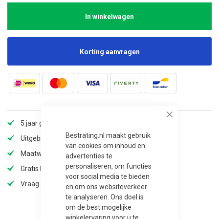
In winkelwagen
Korting aanvragen
Close
5 jaar garantie
Bestrating.nl maakt gebruik
Uitgebreid assortiment
van cookies om inhoud en
Maatwerk mogelijk (langere levertijd)
advertenties te
personaliseren, om functies
Gratis bezorging
voor social media te bieden
Vraag offerte aan voor extra korting!
en om ons websiteverkeer
te analyseren. Ons doel is
om de best mogelijke
winkelervaring voor u te