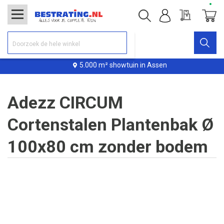
Offerte
Winke
5.000 m² showtuin in Assen
Adezz CIRCUM
Cortenstalen Plantenbak Ø
100x80 cm zonder bodem
Ga
naar
het
einde
van
de
afbeeldingen-
gallerij