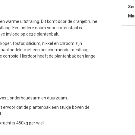
Ser
Maa
n warme uitstraling. Dit komt door de oranjebruine
estlaag. Een andere naam voor cortenstaal is
ve invloed op deze plantenbak.
oper, fosfor, silicium, nikkel en chroom zijn
teriaal bedekt met een beschermende roestlaag.
 corrosie. Hierdoor heeft de plantenbak een lange
eervast, onderhoudsarm en duurzaam.
gt ervoor dat de plantenbak een stukje boven de
t.
racht is 450kg per wiel.