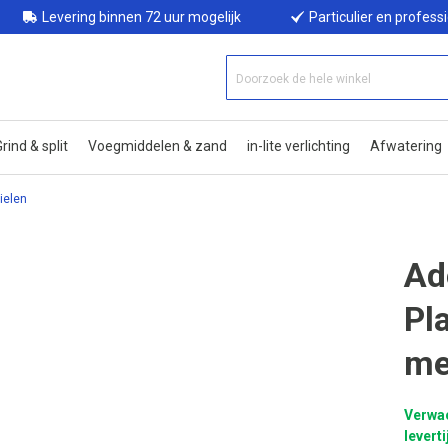
Levering binnen 72 uur mogelijk
Particulier en profess
rind & split
Voegmiddelen & zand
in-lite verlichting
Afwatering
ielen
Ad
Pl
me
Verwa
leverti