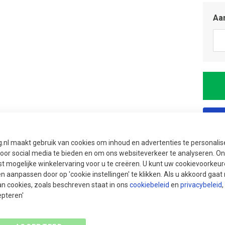
Aan
g.nl maakt gebruik van cookies om inhoud en advertenties te personali
voor social media te bieden en om ons websiteverkeer te analyseren. Ons
t mogelijke winkelervaring voor u te creëren. U kunt uw cookievoorkeur
en aanpassen door op 'cookie instellingen' te klikken. Als u akkoord gaa
an cookies, zoals beschreven staat in ons
cookiebeleid
en
privacybeleid
,
epteren'
5 
Ui