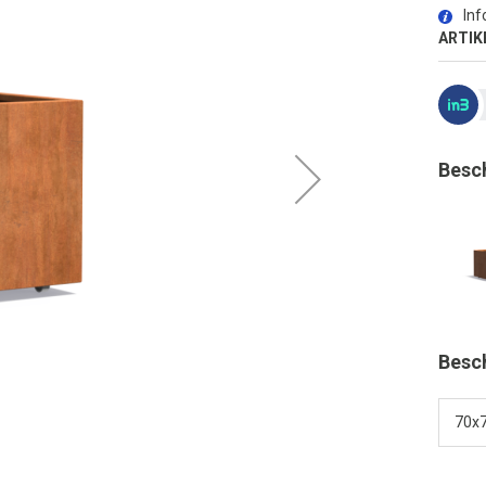
Inf
ARTIK
Besc
Besc