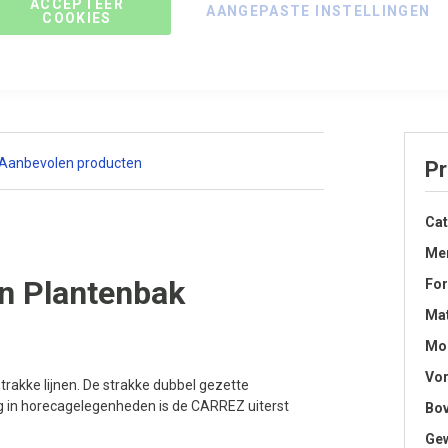
ACCEPTEER
Ma
AANGEPASTE INSTELLINGEN
COOKIES
Gr
Vr
Aanbevolen producten
Pr
Cat
Me
n Plantenbak
Fo
Mat
Mo
Vo
rakke lijnen. De strakke dubbel gezette
g in horecagelegenheden is de CARREZ uiterst
Bo
Gew