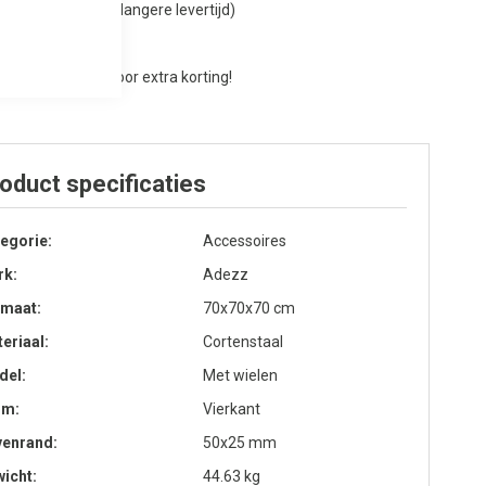
atwerk mogelijk (langere levertijd)
atis bezorging
aag offerte aan voor extra korting!
oduct specificaties
egorie
Accessoires
rk
Adezz
rmaat
70x70x70 cm
eriaal
Cortenstaal
del
Met wielen
rm
Vierkant
venrand
50x25 mm
icht
44.63 kg