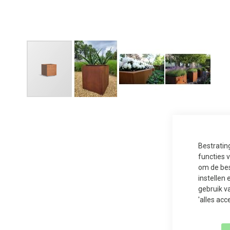
Ga
naar
het
begin
van
de
afbeeldingen-
Bestratin
gallerij
functies 
om de bes
instellen 
gebruik v
'alles acc