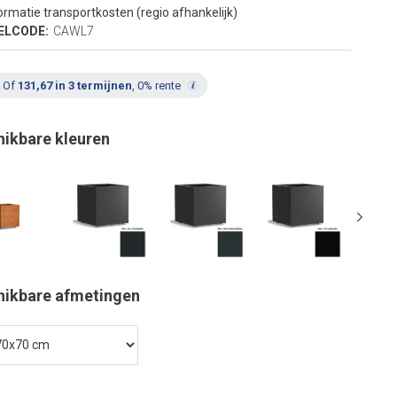
ormatie transportkosten (regio afhankelijk)
ELCODE:
CAWL7
Of
131,67 in 3 termijnen
, 0% rente
hikbare kleuren
hikbare afmetingen