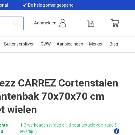
ional
De hele zomer geopend
Offerte
Aanmelden
Winkelwage
Zoek
Buitenverblijven
GWW
Aanbiedingen
Merken
Blog
ezz CARREZ Cortenstalen
antenbak 70x70x70 cm
t wielen
chte
1-3 werkdagen (vraag altijd naar actuele voorraad &
jd:
levertijd!)