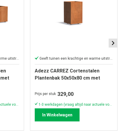
Geeft tuinen een krachtige en warme uitstraling
Geeft tuinen een krachtige en warme uitstraling
len
Adezz CARREZ Cortenstalen
A
 met
Plantenbak 50x50x80 cm met
P
wielen
w
329,00
Prijs per stuk
Pri
1-3 werkdagen (vraag altijd naar actuele voorraad & levertijd!)
1-3 werkdagen (vraag altijd naar actuele voorraad & levertijd!)
In Winkelwagen