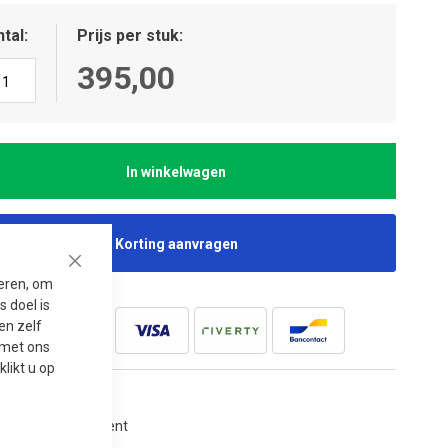
tal
Prijs per stuk
395,00
In winkelwagen
Korting aanvragen
Close
seren, om
 doel is
en zelf
t met ons
 klikt u op
jaar garantie
tgebreid assortiment