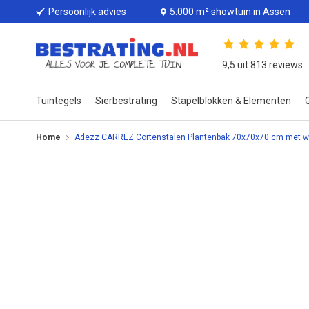
Persoonlijk advies
5.000 m² showtuin in Assen
9,5 uit 813 reviews
Tuintegels
Sierbestrating
Stapelblokken & Elementen
G
Home
Adezz CARREZ Cortenstalen Plantenbak 70x70x70 cm met w
Ga
naar
het
einde
van
de
afbeeldingen-
gallerij