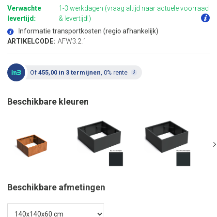
het
Verwachte
1-3 werkdagen (vraag altijd naar actuele voorraad
begin
van
levertijd:
& levertijd!)
de
afbeeldingen-
Informatie transportkosten (regio afhankelijk)
gallerij
ARTIKELCODE:
AFW3.2.1
Of
455,00 in 3 termijnen
, 0% rente
Beschikbare kleuren
Beschikbare afmetingen