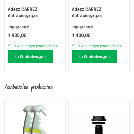
Adezz CARREZ
Adezz CARREZ
Antracietgrijze
Antracietgrijze
(Aluminium) Plantenbak
(Aluminium) Plantenbak
Prijs per stuk
Prijs per stuk
200x200x60 cm zonder
200x200x40 cm zonder
bodem
bodem
1.935,00
1.400,00
1-3 werkdagen (vraag altijd naar actuele voorraad & levertijd!)
1-3 werkdagen (vraag altijd naar actuele voorraad & levertijd!)
In Winkelwagen
In Winkelwagen
Aanbevolen producten