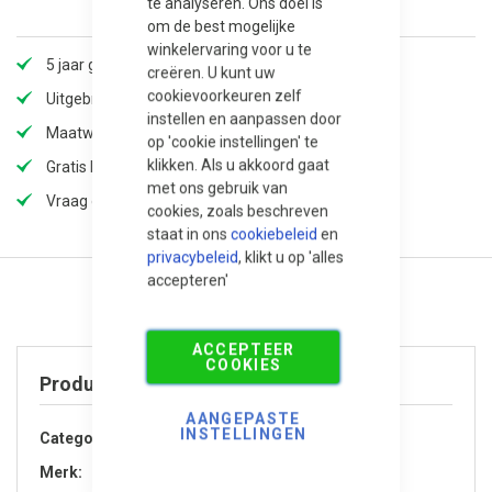
te analyseren. Ons doel is
om de best mogelijke
winkelervaring voor u te
5 jaar garantie
creëren. U kunt uw
cookievoorkeuren zelf
Uitgebreid assortiment
instellen en aanpassen door
Maatwerk mogelijk (langere levertijd)
op 'cookie instellingen' te
klikken. Als u akkoord gaat
Gratis bezorging
met ons gebruik van
Vraag offerte aan voor extra korting!
cookies, zoals beschreven
staat in ons
cookiebeleid
en
privacybeleid
, klikt u op 'alles
accepteren'
ACCEPTEER
COOKIES
Product specificaties
AANGEPASTE
INSTELLINGEN
Categorie
Accessoires
Merk
Adezz