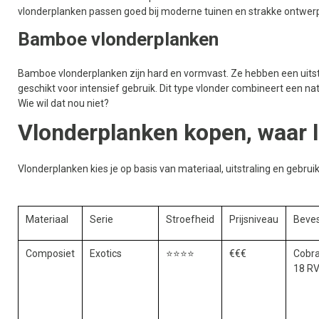
vlonderplanken passen goed bij moderne tuinen en strakke ontwer
Bamboe vlonderplanken
Bamboe vlonderplanken zijn hard en vormvast. Ze hebben een uitstral
geschikt voor intensief gebruik. Dit type vlonder combineert een na
Wie wil dat nou niet?
Vlonderplanken kopen, waar l
Vlonderplanken kies je op basis van materiaal, uitstraling en gebrui
Materiaal
Serie
Stroefheid
Prijsniveau
Beves
Composiet
Exotics
⭐⭐⭐⭐
€€€
Cobra
18 RV