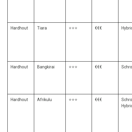
Hardhout
Tiara
⭐⭐⭐
€€€
Hybrid
Hardhout
Bangkirai
⭐⭐⭐
€€€
Schr
Hardhout
Afrikulu
⭐⭐⭐
€€€
Schro
Hybrid