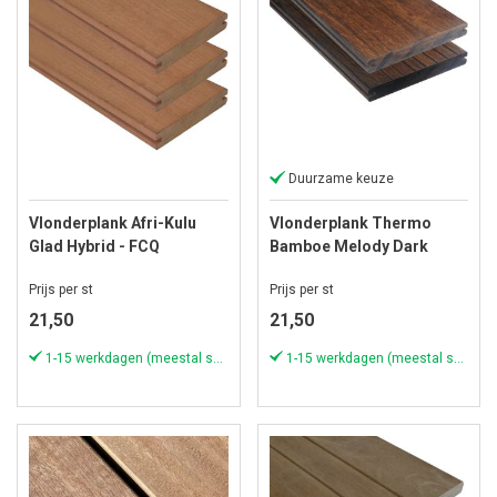
Duurzame keuze
Vlonderplank Afri-Kulu
Vlonderplank Thermo
Glad Hybrid - FCQ
Bamboe Melody Dark
FSC®100% - 21x145 mm -
Grof/Glad - 18x139 mm -
Prijs per st
Prijs per st
Lengte 155 cm
Lengte 186 cm
21,50
21,50
1-15 werkdagen (meestal sneller)
1-15 werkdagen (meestal sneller)