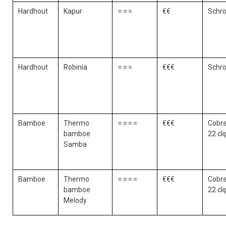
Hardhout
Kapur
⭐⭐⭐
€€
Schr
Hardhout
Robinia
⭐⭐⭐
€€€
Schr
Bamboe
Thermo
⭐⭐⭐⭐
€€€
Cobra
bamboe
22 cli
Samba
Bamboe
Thermo
⭐⭐⭐⭐
€€€
Cobra
bamboe
22 cli
Melody