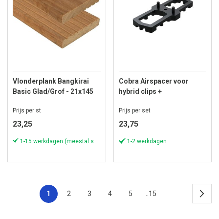
Vlonderplank Bangkirai
Cobra Airspacer voor
Basic Glad/Grof - 21x145
hybrid clips +
mm - Lengte 274 cm
afstandhouder 4 stuks,
Prijs per st
Prijs per set
voegbreedte 3-4-5-6
mm(zak á 100 stuks)
23,25
23,75
1-15 werkdagen (meestal sneller)
1-2 werkdagen
1
2
3
4
5
..15