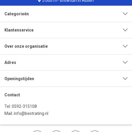
000 m² showtuin in Assen
Leve
Categorieën
Klantenservice
Over onze organisatie
Adres
Openingstijden
Contact
Tel:
0592-315108
Mail:
info@bestrating.nl