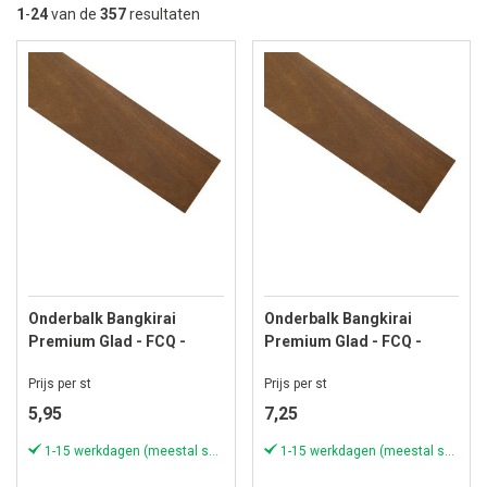
la
1
-
24
van de
357
resultaten
so
Onderbalk Bangkirai
Onderbalk Bangkirai
Premium Glad - FCQ -
Premium Glad - FCQ -
22x45 mm - Lengte 180 cm
22x45 mm - Lengte 213 cm
Prijs per st
Prijs per st
5,95
7,25
1-15 werkdagen (meestal sneller)
1-15 werkdagen (meestal sneller)