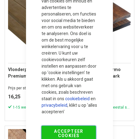
van cookies om inhoud en
advertenties te
personaliseren, om functies
voor social media te bieden
en om ons websiteverkeer
te analyseren. Ons doel is
om de best mogelijke
winkelervaring voor u te
creëren. U kunt uw
Duurzame keuze
cookievoorkeuren zelf
instellen en aanpassen door
Vlonderplank Bangkirai
Vlonderplank Thermo
op 'cookie instellingen' te
Premium met V-groeven -
Bamboe Melody Dark
klikken. Als u akkoord gaat
FCQ - 16x145 mm - Lengte
Grof/Glad - 18x103 mm -
met ons gebruik van
Prijs per st
Prijs per st
180 cm
Lengte 186 cm
cookies, zoals beschreven
16,25
16,75
staat in ons
cookiebeleid
en
privacybeleid
, klikt u op 'alles
1-15 werkdagen (meestal sneller)
1-15 werkdagen (meestal sneller)
accepteren'
ACCEPTEER
COOKIES