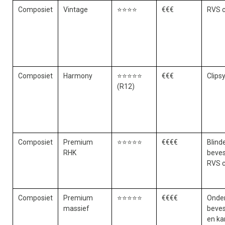
Composiet
Vintage
⭐⭐⭐⭐
€€€
RVS c
Composiet
Harmony
⭐⭐⭐⭐⭐
€€€
Clips
(R12)
Composiet
Premium
⭐⭐⭐⭐⭐
€€€€
Blind
RHK
beves
RVS c
Composiet
Premium
⭐⭐⭐⭐⭐
€€€€
Onder
massief
beves
en ka