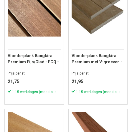
Vlonderplank Bangkirai
Vlonderplank Bangkirai
Premium Fijn/Glad - FCQ -
Premium met V-groeven -
19x90 mm - Lengte 335 cm
FCQ - 16x145 mm - Lengte
Prijs per st
Prijs per st
244 cm
21,75
21,95
1-15 werkdagen (meestal sneller)
1-15 werkdagen (meestal sneller)