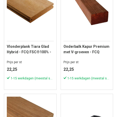
Vlonderplank Tiara Glad
Onderbalk Kapur Premium
Hybrid - FCQ FSC®100% -
met V-groeven - FCQ
21x145 mm - Lengte 185
FSC®100% - 42x65 mm -
Prijs per st
Prijs per st
cm
Lengte 420 cm
22,25
22,25
1-15 werkdagen (meestal sneller)
1-15 werkdagen (meestal sneller)