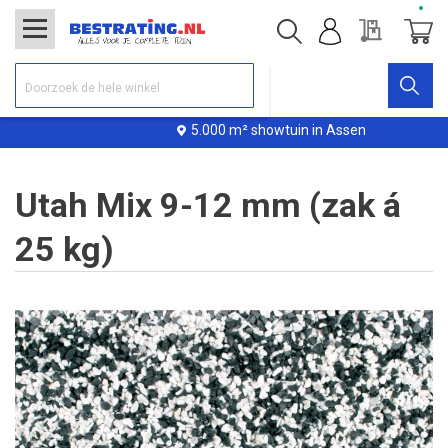
Offerte
Winke
5.000 m² showtuin in Assen
Utah Mix 9-12 mm (zak á
25 kg)
Ga
naar
het
einde
van
de
afbeeldingen-
gallerij