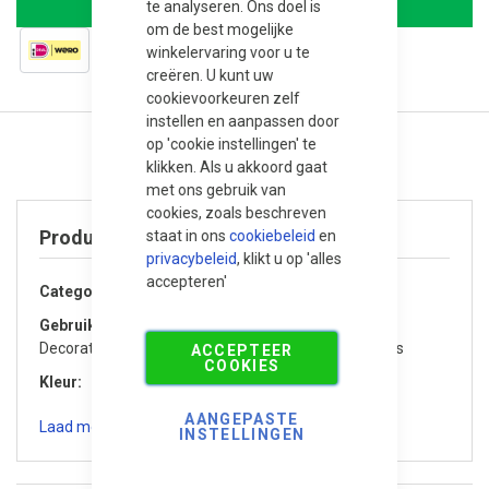
te analyseren. Ons doel is
om de best mogelijke
winkelervaring voor u te
creëren. U kunt uw
cookievoorkeuren zelf
instellen en aanpassen door
op 'cookie instellingen' te
klikken. Als u akkoord gaat
met ons gebruik van
cookies, zoals beschreven
Product specificaties
staat in ons
cookiebeleid
en
privacybeleid
, klikt u op 'alles
accepteren'
Categorie
Grind en split
Gebruik / Toepassing
Decoratief, Drainage / waterdoorlatend, Tuin / Terras
ACCEPTEER
COOKIES
Kleur
Rood
AANGEPASTE
Laad meer specificaties
INSTELLINGEN