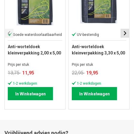
Goede waterdoorlaatbaarheid
UV-bestendig
Anti-worteldoek
Anti-worteldoek
kleinverpakking 2,00 x 5,00
kleinverpakking 3,30 x 5,00
meter
meter
Prijs per stuk
Prijs per stuk
Speciale
Speciale
13,75
11,95
22,95
19,95
prijs
prijs
1-2 werkdagen
1-2 werkdagen
In Winkelwagen
In Winkelwagen
Vrijblijvend advies nodig?