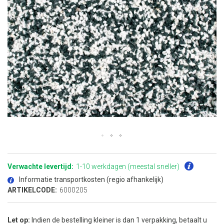
Ga
naar
het
Verwachte levertijd:
1-10 werkdagen (meestal sneller)
begin
van
Informatie transportkosten (regio afhankelijk)
de
afbeeldingen-
ARTIKELCODE:
6000205
gallerij
Let op:
Indien de bestelling kleiner is dan 1 verpakking, betaalt u