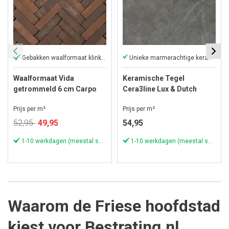
Gebakken waalformaat klinker
Unieke marmerachtige keramische tegels
Waalformaat Vida
Keramische Tegel
getrommeld 6 cm Carpo
Cera3line Lux & Dutch
60x60x3 cm Pizarra Dark
Prijs per m²
Prijs per m²
Grey
Speciale
52,95
49,95
54,95
prijs
1-10 werkdagen (meestal sneller)
1-10 werkdagen (meestal sneller)
Waarom de Friese hoofdstad
kiest voor Bestrating.nl