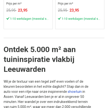
Prijs per m²
Prijs per m²
Speciale
Speciale
25,95
23,95
25,95
23,95
prijs
prijs
1-10 werkdagen (meestal sneller)
1-10 werkdagen (meestal sneller)
Ontdek 5.000 m² aan
tuininspiratie vlakbij
Leeuwarden
Wil je de textuur van een tegel zelf even voelen of de
kleuren beoordelen in het echte daglicht? Stap dan in de
auto voor een ritje naar onze inspirerende
showtuin
in
Assen. Vanaf Leeuwarden ben je er al in ongeveer 50
minuten. Hier wandel je over een indrukwekkend terrein
van ruim 5.000 m², waar we meer dan 2.000 verschillende