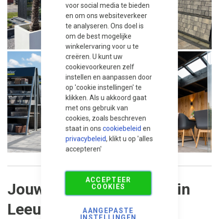
voor social media te bieden
en om ons websiteverkeer
te analyseren. Ons doel is
om de best mogelijke
winkelervaring voor u te
creëren. U kunt uw
cookievoorkeuren zelf
instellen en aanpassen door
op 'cookie instellingen' te
klikken. Als u akkoord gaat
met ons gebruik van
cookies, zoals beschreven
staat in ons
cookiebeleid
en
privacybeleid
, klikt u op 'alles
accepteren'
ACCEPTEER
Jouw nieuwe tuintegels in
COOKIES
Leeuwarden eenvoudig
AANGEPASTE
INSTELLINGEN