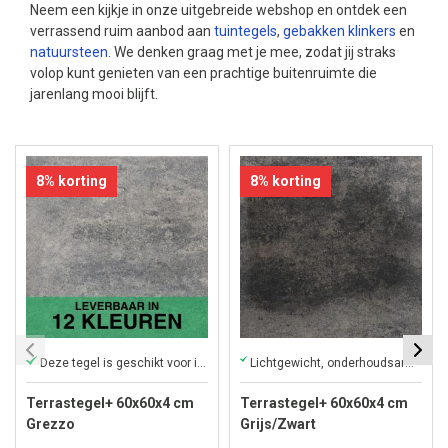
Neem een kijkje in onze uitgebreide webshop en ontdek een
verrassend ruim aanbod aan
tuintegels
,
gebakken klinkers
en
natuursteen
. We denken graag met je mee, zodat jij straks
volop kunt genieten van een prachtige buitenruimte die
jarenlang mooi blijft.
8% korting
8% korting
Deze tegel is geschikt voor iedere tuin!
Lichtgewicht, onderhoudsarm en direct af te halen in onze winkel
Terrastegel+ 60x60x4 cm
Terrastegel+ 60x60x4 cm
Grezzo
Grijs/Zwart