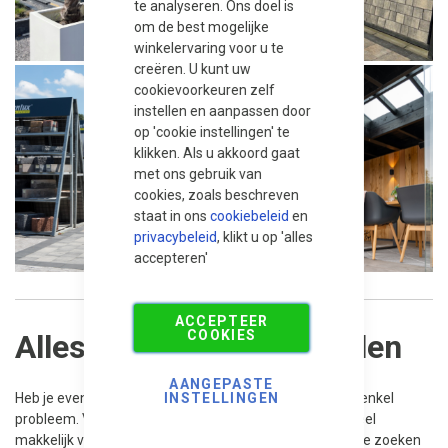
te analyseren. Ons doel is
om de best mogelijke
winkelervaring voor u te
creëren. U kunt uw
cookievoorkeuren zelf
instellen en aanpassen door
op 'cookie instellingen' te
klikken. Als u akkoord gaat
met ons gebruik van
cookies, zoals beschreven
staat in ons
cookiebeleid
en
privacybeleid
, klikt u op 'alles
accepteren'
ACCEPTEER
COOKIES
Alles simpel online regelen
AANGEPASTE
Heb je even geen tijd om naar ons toe te komen? Geen enkel
INSTELLINGEN
probleem. Vanuit Hoorn kun je in onze webshop alles heel
makkelijk vinden. Je kunt handige filters gebruiken om te zoeken