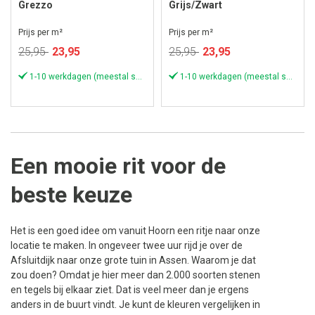
Grezzo
Grijs/Zwart
Prijs per m²
Prijs per m²
Speciale
Speciale
25,95
23,95
25,95
23,95
prijs
prijs
1-10 werkdagen (meestal sneller)
1-10 werkdagen (meestal sneller)
Een mooie rit voor de
beste keuze
Het is een goed idee om vanuit Hoorn een ritje naar onze
locatie te maken. In ongeveer twee uur rijd je over de
Afsluitdijk naar onze grote tuin in Assen. Waarom je dat
zou doen? Omdat je hier meer dan 2.000 soorten stenen
en tegels bij elkaar ziet. Dat is veel meer dan je ergens
anders in de buurt vindt. Je kunt de kleuren vergelijken in