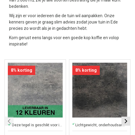
van 5.000 m2 zie je alle soorten bestrating die je maar kunt
bedenken.
Wij zijn er voor iedereen die de tuin wil aanpakken. Onze
kenners geven je graag slim advies zodat jouw tuin in Ede
precies zo wordt als je in gedachten hebt.
Kom gerust eens langs voor een goede kop koffie en volop
inspiratie!
8% korting
8% korting
Deze tegel is geschikt voor iedere tuin!
Lichtgewicht, onderhoudsarm en direct af te halen in onze winkel