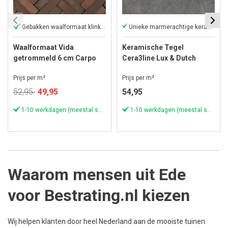
Gebakken waalformaat klinker
Unieke marmerachtige keramische tegels
Waalformaat Vida
Keramische Tegel
getrommeld 6 cm Carpo
Cera3line Lux & Dutch
60x60x3 cm Pizarra Dark
Prijs per m²
Prijs per m²
Grey
Speciale
52,95
49,95
54,95
prijs
1-10 werkdagen (meestal sneller)
1-10 werkdagen (meestal sneller)
Waarom mensen uit Ede
voor Bestrating.nl kiezen
Wij helpen klanten door heel Nederland aan de mooiste tuinen.