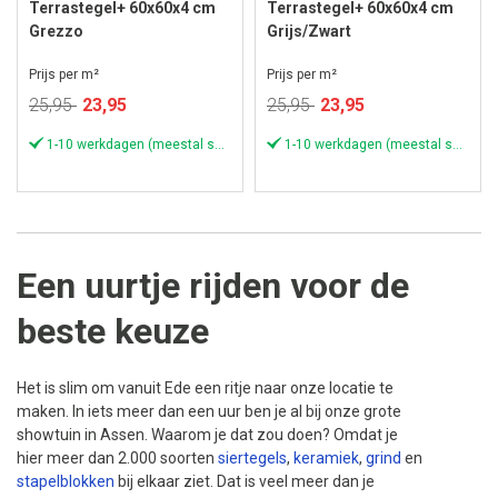
Terrastegel+ 60x60x4 cm
Terrastegel+ 60x60x4 cm
Grezzo
Grijs/Zwart
Prijs per m²
Prijs per m²
Speciale
Speciale
25,95
23,95
25,95
23,95
prijs
prijs
1-10 werkdagen (meestal sneller)
1-10 werkdagen (meestal sneller)
Een uurtje rijden voor de
beste keuze
Het is slim om vanuit Ede een ritje naar onze locatie te
maken. In iets meer dan een uur ben je al bij onze grote
showtuin in Assen. Waarom je dat zou doen? Omdat je
hier meer dan 2.000 soorten
siertegels
,
keramiek
,
grind
en
stapelblokken
bij elkaar ziet. Dat is veel meer dan je