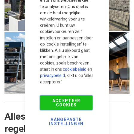
en om ons websiteverkeer
te analyseren. Ons doel is
om de best mogelijke
winkelervaring voor u te
creëren. U kunt uw
cookievoorkeuren zelf
instellen en aanpassen door
op 'cookie instellingen' te
klikken. Als u akkoord gaat
met ons gebruik van
cookies, zoals beschreven
staat in ons
cookiebeleid
en
privacybeleid
, klikt u op 'alles
accepteren'
ACCEPTEER
COOKIES
Alles makkelijk online
AANGEPASTE
INSTELLINGEN
regelen