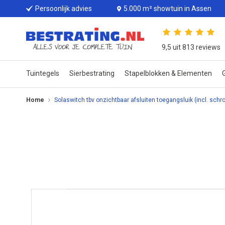
Persoonlijk advies
5.000 m² showtuin in Assen
9,5 uit 813 reviews
Tuintegels
Sierbestrating
Stapelblokken & Elementen
G
Home
Solaswitch tbv onzichtbaar afsluiten toegangsluik (incl. schr
Ga
naar
het
einde
van
de
afbeeldingen-
gallerij