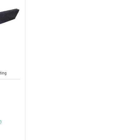
ting
)