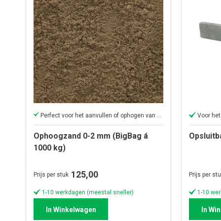
Perfect voor het aanvullen of ophogen van elk oppervlak
Voor het
Ophoogzand 0-2 mm (BigBag á
Opsluitb
1000 kg)
125,00
Prijs per stuk
Prijs per st
1-10 werkdagen (meestal sneller)
1-10 wer
In Winkelwagen
In Wi