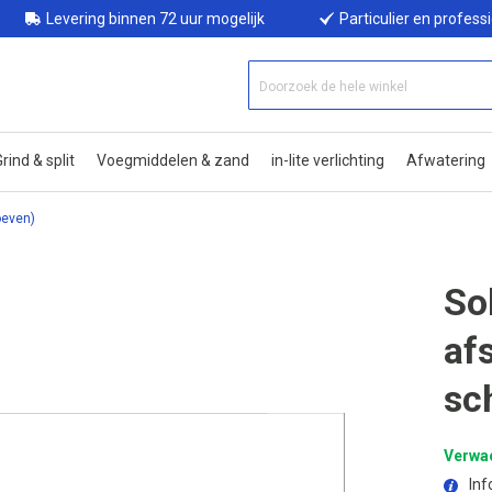
Levering binnen 72 uur mogelijk
Particulier en profess
rind & split
Voegmiddelen & zand
in-lite verlichting
Afwatering
oeven)
So
af
sc
Verwac
Inf