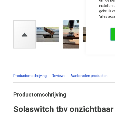
om de bes
instellen 
gebruik v
'alles acc
Ga
naar
het
begin
van
de
afbeeldingen-
Productomschrijving
Reviews
Aanbevolen producten
gallerij
Productomschrijving
Solaswitch tbv onzichtbaar