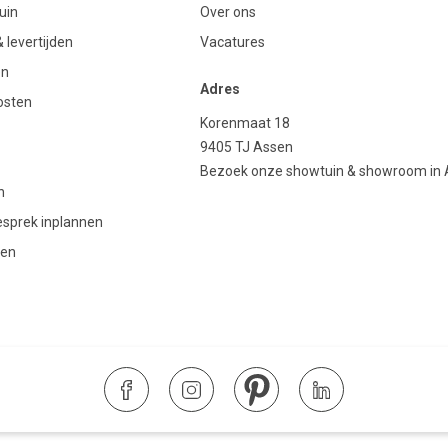
uin
Over ons
 levertijden
Vacatures
en
Adres
osten
Korenmaat 18
9405 TJ Assen
Bezoek onze showtuin & showroom in
n
gesprek inplannen
den