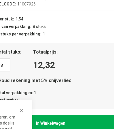
ELCODE:
11007926
per stuk
1,54
 van verpakking
8 stuks
 stuks per verpakking
1
tal stuks
Totaalprijs
12,32
Houd rekening met 5% snijverlies
tal verpakkingen
1
tal stuks
1
Close
seren, om
 doel is
In Winkelwagen