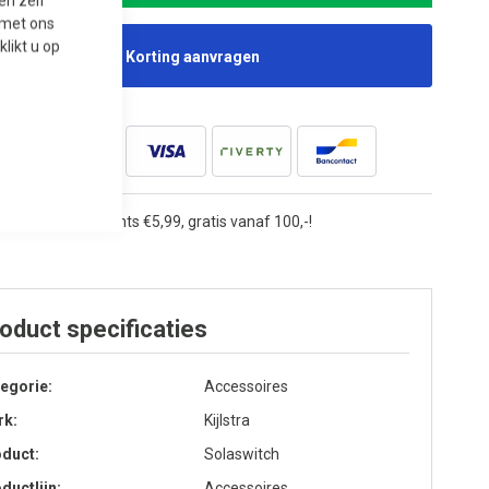
en zelf
t met ons
 klikt u op
Korting aanvragen
rzendkosten slechts €5,99, gratis vanaf 100,-!
oduct specificaties
egorie
Accessoires
rk
Kijlstra
oduct
Solaswitch
ductlijn
Accessoires