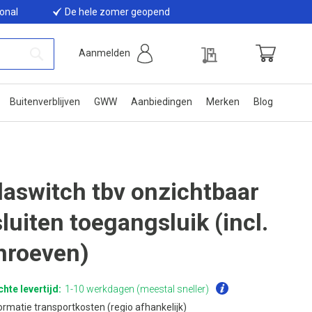
ional
De hele zomer geopend
Offerte
Aanmelden
Winkelwage
Zoek
Buitenverblijven
GWW
Aanbiedingen
Merken
Blog
laswitch tbv onzichtbaar
sluiten toegangsluik (incl.
hroeven)
hte levertijd:
1-10 werkdagen (meestal sneller)
ormatie transportkosten (regio afhankelijk)