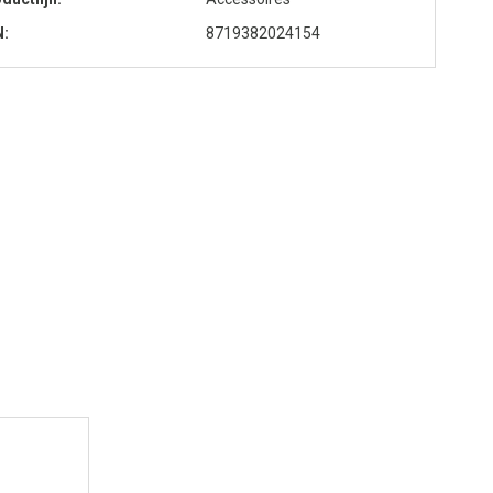
N
8719382024154