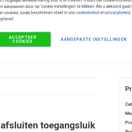
t mogelijke winkelervaring voor u te creëren. U kunt uw cookievoorkeur
en aanpassen door op 'cookie instellingen' te klikken. Als u akkoord gaa
an cookies, zoals beschreven staat in ons
cookiebeleid
en
privacybeleid
,
epteren'
ACCEPTEER
AANGEPASTE INSTELLINGEN
COOKIES
Ve
Pr
Cat
Me
 afsluiten toegangsluik
Pr
Pro