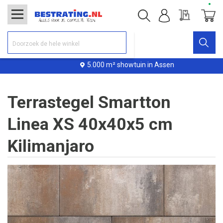
Offerte
Winke
5.000 m² showtuin in Assen
Terrastegel Smartton
Linea XS 40x40x5 cm
Kilimanjaro
Ga
naar
het
einde
van
de
afbeeldingen-
gallerij