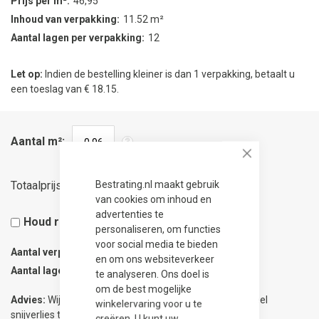
Prijs per m²
46,95
Inhoud van verpakking
11.52 m²
Aantal lagen per verpakking
12
Let op:
Indien de bestelling kleiner is dan 1 verpakking, betaalt u
een toeslag van € 18.15.
Aantal m²
Close
45,07
Totaalprijs
Bestrating.nl maakt gebruik
van cookies om inhoud en
advertenties te
Houd rekening met 5% snijverlies
personaliseren, om functies
voor social media te bieden
Aantal verpakkingen
0.09
en om ons websiteverkeer
Aantal lagen
1
te analyseren. Ons doel is
om de best mogelijke
Advies:
Wij adviseren 5% meer te bestellen om eventueel
winkelervaring voor u te
snijverlies te compenseren.
creëren. U kunt uw