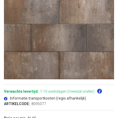
Ga
naar
het
Verwachte levertijd:
1-10 werkdagen (meestal sneller)
begin
van
Informatie transportkosten (regio afhankelijk)
de
afbeeldingen-
ARTIKELCODE:
8095077
gallerij