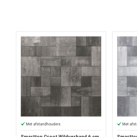
Met afstandhouders
Met afs
Smartton Groot Wildverband 6 cm
Smartto