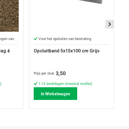
Perfect voor het aanvullen of ophogen van elk oppervlak
Voor het opsluiten van bestrating
ag á
Opsluitband 5x15x100 cm Grijs
O
An
3,50
Prijs per stuk
Pri
)
1-10 werkdagen (meestal sneller)
In Winkelwagen