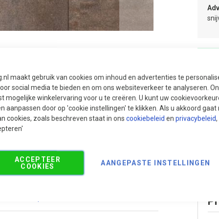
Adv
sni
g.nl maakt gebruik van cookies om inhoud en advertenties te personali
voor social media te bieden en om ons websiteverkeer te analyseren. Ons
t mogelijke winkelervaring voor u te creëren. U kunt uw cookievoorkeur
en aanpassen door op 'cookie instellingen' te klikken. Als u akkoord gaa
an cookies, zoals beschreven staat in ons
cookiebeleid
en
privacybeleid
,
epteren'
ACCEPTEER
AANGEPASTE INSTELLINGEN
COOKIES
Aanbevolen producten
Pr