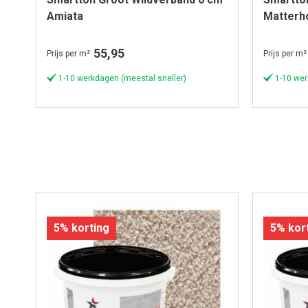
Amiata
Matterh
55,95
Prijs per m²
Prijs per m²
1-10 werkdagen (meestal sneller)
1-10 wer
5% korting
5% kor