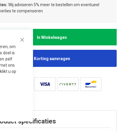
ies:
Wij adviseren 5% meer te bestellen om eventueel
jverlies te compenseren.
In Winkelwagen
Close
seren, om
 doel is
Korting aanvragen
en zelf
t met ons
 klikt u op
oduct specificaties