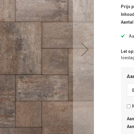
Prijs 
Inhoud
Aantal
Aa
Let op
toeslag
Aan
Aan
Aan