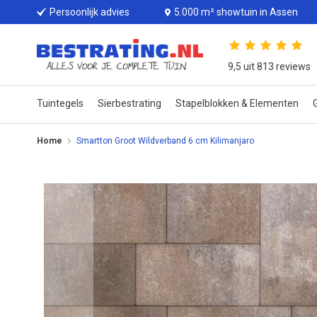
Persoonlijk advies
5.000 m² showtuin in Assen
9,5 uit 813 reviews
Tuintegels
Sierbestrating
Stapelblokken & Elementen
G
Home
Smartton Groot Wildverband 6 cm Kilimanjaro
Ga
naar
het
einde
van
de
afbeeldingen-
gallerij