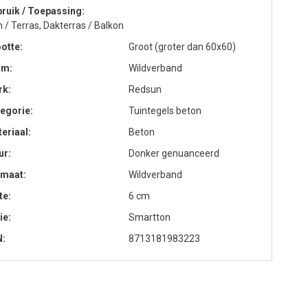
ruik / Toepassing
n / Terras, Dakterras / Balkon
otte
Groot (groter dan 60x60)
rm
Wildverband
rk
Redsun
egorie
Tuintegels beton
eriaal
Beton
ur
Donker genuanceerd
rmaat
Wildverband
te
6 cm
ie
Smartton
N
8713181983223