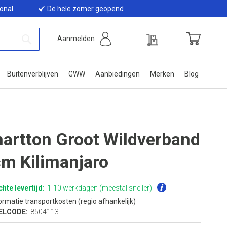
ional
De hele zomer geopend
Offerte
Aanmelden
Winkelwage
Zoek
Buitenverblijven
GWW
Aanbiedingen
Merken
Blog
artton Groot Wildverband
cm Kilimanjaro
hte levertijd:
1-10 werkdagen (meestal sneller)
ormatie transportkosten (regio afhankelijk)
ELCODE:
8504113