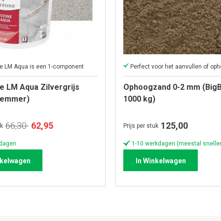
ne LM Aqua is een 1-component
e LM Aqua Zilvergrijs
Ophoogzand 0-2 mm (BigB
g emmer)
1000 kg)
Speciale
66,30
62,95
125,00
uk
Prijs per stuk
prijs
kdagen
1-10 werkdagen (meestal sneller
nkelwagen
In Winkelwagen