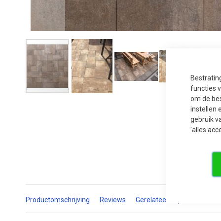
Bestratin
functies 
Ga
om de bes
naar
instellen 
het
begin
gebruik v
van
'alles acc
de
afbeeldingen-
gallerij
Productomschrijving
Reviews
Gerelateerde producten