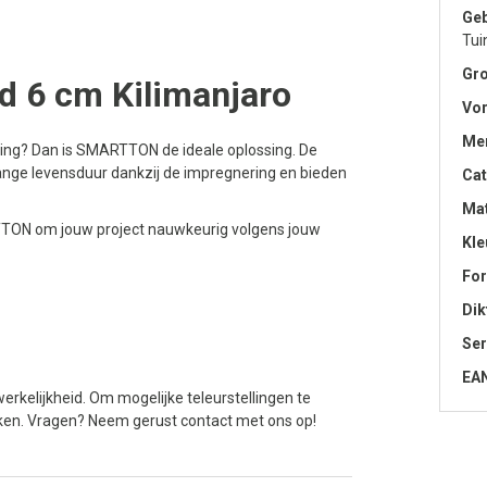
Geb
Tui
Gro
d 6 cm Kilimanjaro
Vo
Me
ting? Dan is SMARTTON de ideale oplossing. De
lange levensduur dankzij de impregnering en bieden
Cat
Mat
ARTTON om jouw project nauwkeurig volgens jouw
Kle
Fo
Dik
Ser
EA
erkelijkheid. Om mogelijke teleurstellingen te
jken. Vragen? Neem gerust contact met ons op!