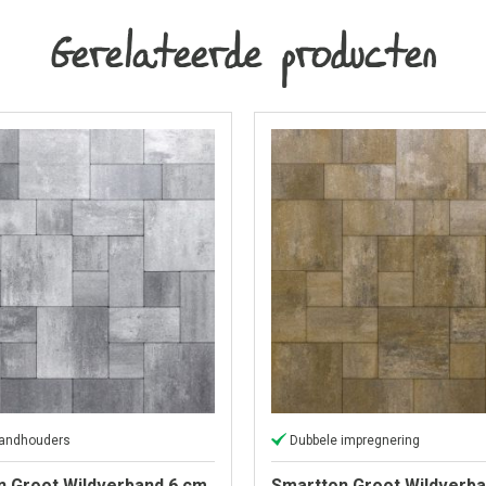
Gerelateerde producten
tandhouders
Dubbele impregnering
n Groot Wildverband 6 cm
Smartton Groot Wildverb