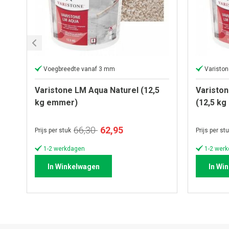
Voegbreedte vanaf 3 mm
Varisto
Varistone LM Aqua Naturel (12,5
Variston
kg emmer)
(12,5 k
Speciale
66,30
62,95
Prijs per stuk
Prijs per st
prijs
1-2 werkdagen
1-2 wer
In Winkelwagen
In Wi