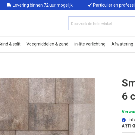
Levering binnen 72 uur mogelijk
Particulier en profess
rind & split
Voegmiddelen & zand
in-lite verlichting
Afwatering
Sm
6 
Verwac
Inf
ARTIK