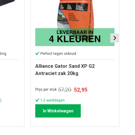
ting
Perfect tegen onkruid
Alliance Gator Sand XP G2
Al
Antraciet zak 20kg
z
Speciale
57,20
52,95
Prijs per stuk
Pri
prijs
)
1-2 werkdagen
In Winkelwagen