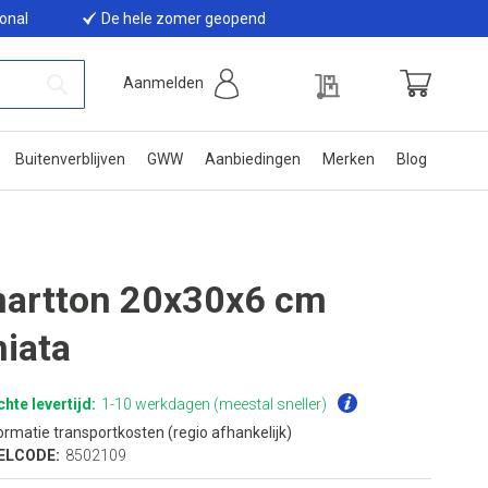
ional
De hele zomer geopend
Offerte
Aanmelden
Winkelwage
Zoek
Buitenverblijven
GWW
Aanbiedingen
Merken
Blog
artton 20x30x6 cm
iata
hte levertijd:
1-10 werkdagen (meestal sneller)
ormatie transportkosten (regio afhankelijk)
ELCODE:
8502109