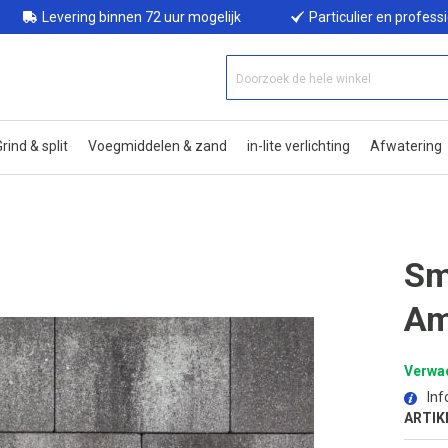
Levering binnen 72 uur mogelijk
Particulier en profess
rind & split
Voegmiddelen & zand
in-lite verlichting
Afwatering
Sm
Am
Verwac
Inf
ARTIK