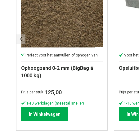
Perfect voor het aanvullen of ophogen van elk oppervlak
Voor het
Ophoogzand 0-2 mm (BigBag á
Opsluitb
1000 kg)
125,00
Prijs per stuk
Prijs per st
1-10 werkdagen (meestal sneller)
1-10 wer
In Winkelwagen
In Wi