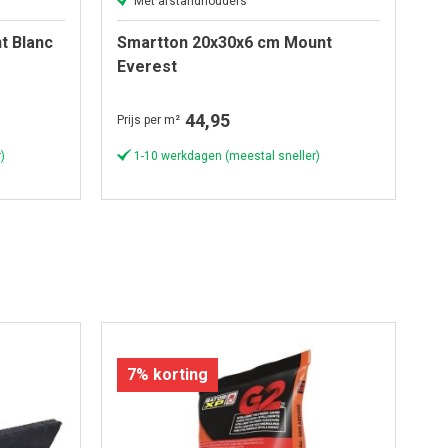
Met afstandhouders
t Blanc
Smartton 20x30x6 cm Mount
S
Everest
M
44,95
Prijs per m²
Pri
)
1-10 werkdagen (meestal sneller)
7% korting