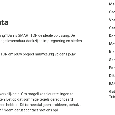
Me
Gro
ta
Vo
Cat
ting? Dan is SMARTTON de ideale oplossing. De
Ra
lange levensduur dankzij de impregnering en bieden
Mat
Kle
ARTTON om jouw project nauwkeurig volgens jouw
Ser
Fo
Dik
EA
Geb
erkelijkheid. Om mogelijke teleurstellingen te
Tui
en. Let op dat sommige tegels gerectificeerd
nen hebben. Dit is meestal geen probleem, behalve
n? Neem gerust contact met ons op!