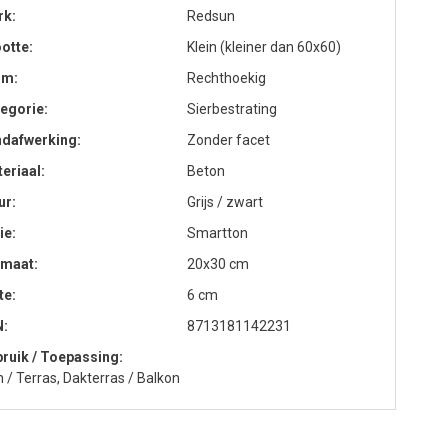
rk
Redsun
otte
Klein (kleiner dan 60x60)
rm
Rechthoekig
egorie
Sierbestrating
ndafwerking
Zonder facet
eriaal
Beton
ur
Grijs / zwart
ie
Smartton
rmaat
20x30 cm
te
6 cm
N
8713181142231
ruik / Toepassing
n / Terras, Dakterras / Balkon