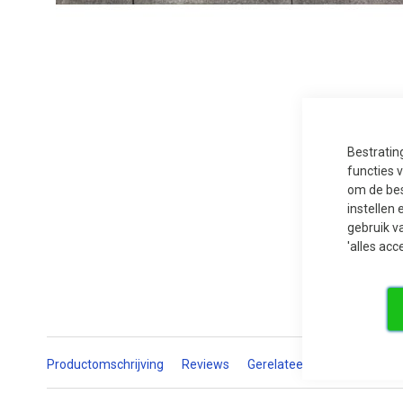
Ga
naar
het
begin
van
de
afbeeldingen-
Bestratin
gallerij
functies 
om de bes
instellen 
gebruik v
'alles acc
Productomschrijving
Reviews
Gerelateerde producten