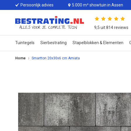
Persoonlijk advies
5.000 m² showtuin in Assen
9,5 uit 814 reviews
Tuintegels
Sierbestrating
Stapelblokken & Elementen
G
Home
Smartton 20x30x6 cm Amiata
Ga
naar
het
einde
van
de
afbeeldingen-
gallerij