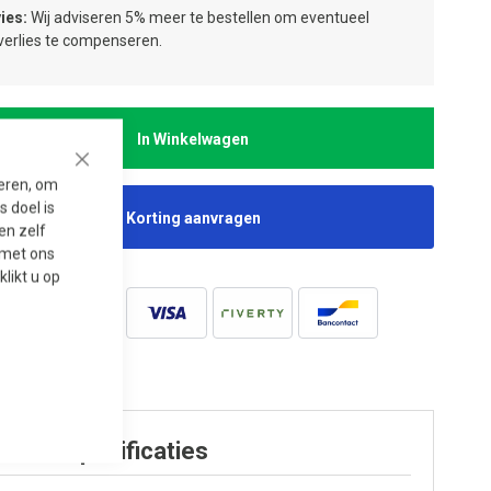
ies:
Wij adviseren 5% meer te bestellen om eventueel
jverlies te compenseren.
In Winkelwagen
Close
seren, om
 doel is
Korting aanvragen
en zelf
t met ons
 klikt u op
oduct specificaties