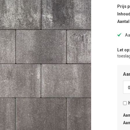
Prijs 
Inhoud
Aantal
Aa
Let op
toeslag
Aan
Aan
Aan