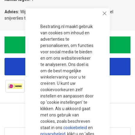
Advies:
Wij adviseren 5% meer te bestellen om eventueel
Close
snijverlies te compenseren.
Bestrating.nl maakt gebruik
van cookies om inhoud en
advertenties te
In Winkelwagen
personaliseren, om functies
voor social media te bieden
en om ons websiteverkeer
te analyseren. Ons doel is
Korting aanvragen
om de best mogelijke
winkelervaring voor u te
creëren. U kunt uw
cookievoorkeuren zelf
instellen en aanpassen door
op 'cookie instellingen' te
klikken. Als u akkoord gaat
met ons gebruik van
cookies, zoals beschreven
staat in ons
cookiebeleid
en
privacybeleid
, klikt u op 'alles