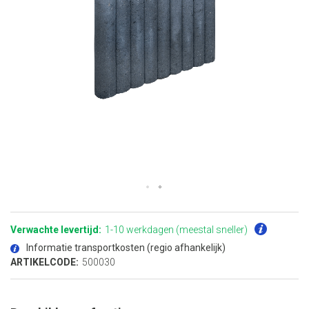
Ga
naar
het
Verwachte levertijd:
1-10 werkdagen (meestal sneller)
begin
van
Informatie transportkosten (regio afhankelijk)
de
afbeeldingen-
ARTIKELCODE:
500030
gallerij