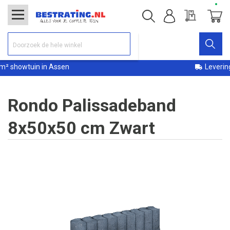
Offerte
Winke
 in Assen
Levering binnen 72 
Rondo Palissadeband
8x50x50 cm Zwart
Ga
naar
het
einde
van
de
afbeeldingen-
gallerij