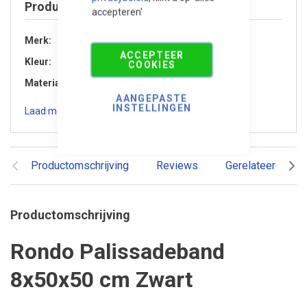
Product specificaties
accepteren'
Merk
Gardenlux
ACCEPTEER
Kleur
Antraciet / zwart
COOKIES
Materiaal
Beton
AANGEPASTE
INSTELLINGEN
Laad meer specificaties
Productomschrijving
Reviews
Gerelateerde pr
Productomschrijving
Rondo Palissadeband
8x50x50 cm Zwart