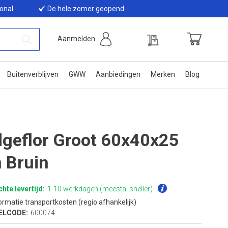
ional
De hele zomer geopend
Offerte
Aanmelden
Winkelwage
Zoek
Buitenverblijven
GWW
Aanbiedingen
Merken
Blog
dgeflor Groot 60x40x25
 Bruin
hte levertijd:
1-10 werkdagen (meestal sneller)
ormatie transportkosten (regio afhankelijk)
ELCODE:
600074