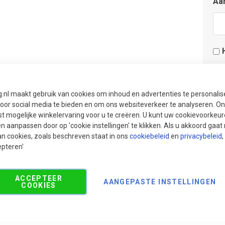
Aan
Aan
Aan
g.nl maakt gebruik van cookies om inhoud en advertenties te personali
voor social media te bieden en om ons websiteverkeer te analyseren. Ons
Adv
t mogelijke winkelervaring voor u te creëren. U kunt uw cookievoorkeur
sni
en aanpassen door op 'cookie instellingen' te klikken. Als u akkoord gaa
an cookies, zoals beschreven staat in ons
cookiebeleid
en
privacybeleid
,
epteren'
ACCEPTEER
AANGEPASTE INSTELLINGEN
COOKIES