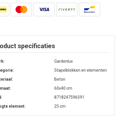
oduct specificaties
rk
Gardenlux
egorie
Stapelblokken en elementen
eriaal
Beton
rmaat
60x40 cm
N
8718247596591
gte element
25 cm