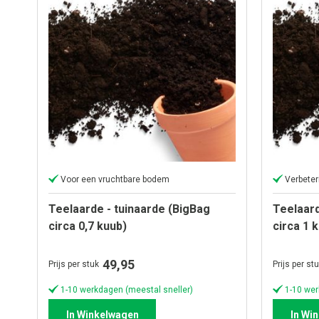
Voor een vruchtbare bodem
Verbeter
Teelaarde - tuinaarde (BigBag
Teelaard
circa 0,7 kuub)
circa 1 
49,95
Prijs per stuk
Prijs per st
1-10 werkdagen (meestal sneller)
1-10 wer
In Winkelwagen
In Wi