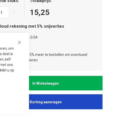
tal stuks
Totaalprijs
15,25
Houd rekening met 5% snijverlies
tal verpakkingen
0.04
tal stuks
1
Close
seren, om
 doel is
ies:
Wij adviseren 5% meer te bestellen om eventueel
en zelf
jverlies te compenseren.
t met ons
 klikt u op
In Winkelwagen
Korting aanvragen