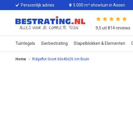
Persoonlijk advies
5.000 m² showtuin in Assen
9,5 uit 814 reviews
Tuintegels
Sierbestrating
Stapelblokken & Elementen
G
Home
Ridgeflor Groot 60x40x25 cm Bruin
Ga
naar
het
einde
van
de
afbeeldingen-
gallerij