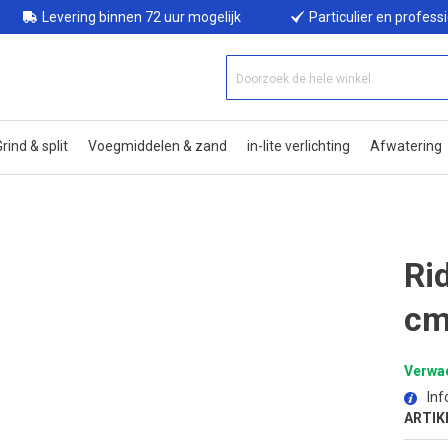
Levering binnen 72 uur mogelijk
Particulier en profess
rind & split
Voegmiddelen & zand
in-lite verlichting
Afwatering
Ri
cm
Verwac
Inf
ARTIK