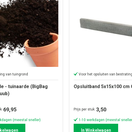
ing van tuingrond
Voor het opsluiten van bestratin
e - tuinaarde (BigBag
Opsluitband 5x15x100 cm G
kuub)
69,95
3,50
uk
Prijs per stuk
kdagen (meestal sneller)
1-10 werkdagen (meestal sneller
nkelwagen
In Winkelwagen