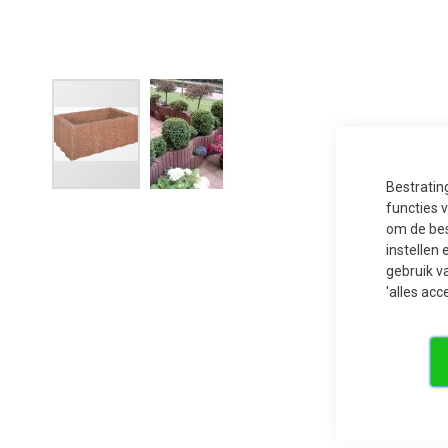
Bestratin
Ga
functies 
naar
het
om de bes
begin
instellen 
van
de
gebruik v
afbeeldingen-
'alles acc
gallerij