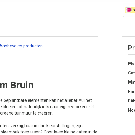
Aanbevolen producten
Pr
Me
Cat
cm Bruin
Mat
Fo
e beplantbare elementen kan het allebei! Vul het
EA
bloeiers of natuurlijk iets naar eigen voorkeur. Of
Hoo
groene tuinmuur te creëren.
n, verkrijgbaar in drie kleurstellingen, zijn
ls bloembak toepassen? Door twee kleine gaten in de