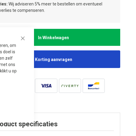
ies:
Wij adviseren 5% meer te bestellen om eventueel
jverlies te compenseren.
In Winkelwagen
Close
seren, om
 doel is
en zelf
Korting aanvragen
t met ons
 klikt u op
oduct specificaties