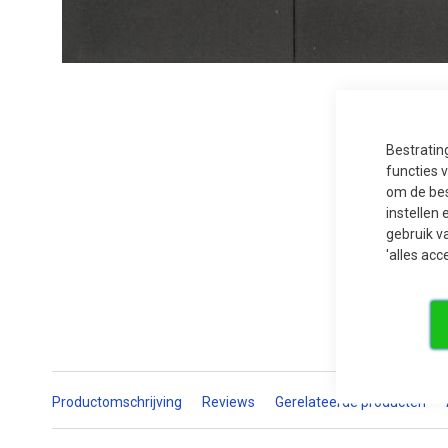
Ga
naar
het
begin
van
Bestratin
de
afbeeldingen-
functies 
gallerij
om de bes
instellen 
gebruik v
'alles acc
Productomschrijving
Reviews
Gerelateerde producten