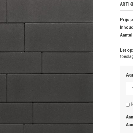
ARTIK
Prijs 
Inhoud
Aantal
Let op
toeslag
Aan
Aan
Aan