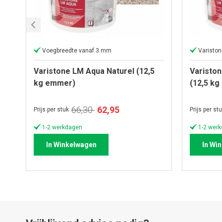
Voegbreedte vanaf 3 mm
Varisto
Varistone LM Aqua Naturel (12,5
Variston
kg emmer)
(12,5 k
Speciale
66,30
62,95
Prijs per stuk
Prijs per st
prijs
1-2 werkdagen
1-2 wer
In Winkelwagen
In Wi