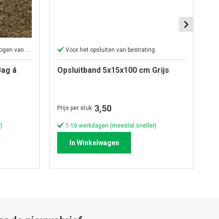
Perfect voor het aanvullen of ophogen van elk oppervlak
Voor het opsluiten van bestrating
ag á
Opsluitband 5x15x100 cm Grijs
O
An
3,50
Prijs per stuk
Pri
)
1-10 werkdagen (meestal sneller)
In Winkelwagen