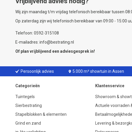
Vrijblijvend advies nodig?
Wij zijn maandag t/m vrijdag telefonisch bereikbaar tussen 08:0
Op zaterdag zijn wij telefonisch bereikbaar van 09:00 - 15:00 uu
Telefoon: 0592-315108
E-mailadres: info@bestrating.nl
Of plan vrijblijvend een
adviesgesprek
in!
Persoonlijk advies
5.000 m² showtuin in Assen
Categorieën
Klantenservice
Tuintegels
Showroom & showt
Sierbestrating
Actuele voorraden &
Stapelblokken & elementen
Betaalmogelijkhed
Grind en zand
Levering & bezorgk