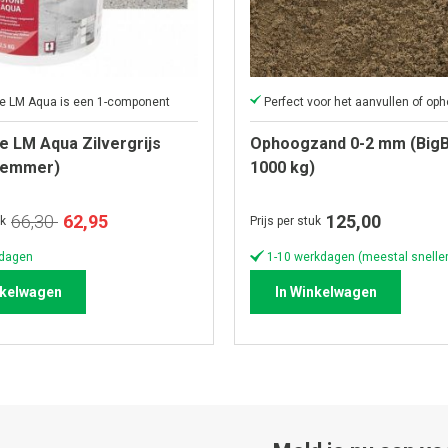
ne LM Aqua is een 1-component
e LM Aqua Zilvergrijs
Ophoogzand 0-2 mm (BigB
g emmer)
1000 kg)
Speciale
66,30
62,95
125,00
uk
Prijs per stuk
prijs
kdagen
1-10 werkdagen (meestal sneller
nkelwagen
In Winkelwagen