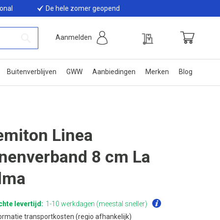
ional
De hele zomer geopend
Offerte
Aanmelden
Winkelwage
Zoek
Buitenverblijven
GWW
Aanbiedingen
Merken
Blog
emiton Linea
nenverband 8 cm La
lma
hte levertijd:
1-10 werkdagen (meestal sneller)
ormatie transportkosten (regio afhankelijk)