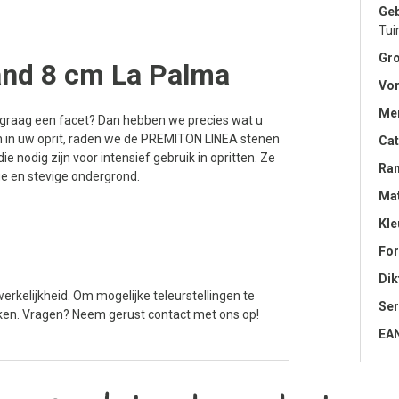
Geb
Tui
Gro
and 8 cm La Palma
Vo
Me
 graag een facet? Dan hebben we precies wat u
n in uw oprit, raden we de PREMITON LINEA stenen
Cat
ie nodig zijn voor intensief gebruik in opritten. Ze
Ra
ge en stevige ondergrond.
Mat
Kle
Fo
Dik
erkelijkheid. Om mogelijke teleurstellingen te
Ser
jken. Vragen? Neem gerust contact met ons op!
EA