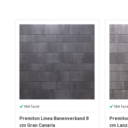
Met facet
Met face
Premiton Linea Banenverband 8
Premito
cm Gran Canaria
cm Lanz