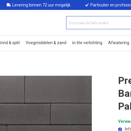
Levering binnen 72 uur mogelijk
Particulier en profess
rind & split
Voegmiddelen & zand
in-lite verlichting
Afwatering
Pr
Ba
Pa
Verwac
Inf