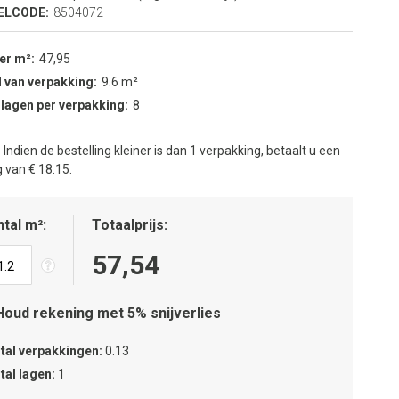
ELCODE:
8504072
per m²
47,95
 van verpakking
9.6 m²
 lagen per verpakking
8
:
Indien de bestelling kleiner is dan 1 verpakking, betaalt u een
 van € 18.15.
tal m²
Totaalprijs
57,54
Houd rekening met 5% snijverlies
tal verpakkingen
0.13
tal lagen
1