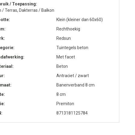
ruik / Toepassing
n / Terras, Dakterras / Balkon
otte
Klein (kleiner dan 60x60)
rm
Rechthoekig
rk
Redsun
egorie
Tuintegels beton
ndafwerking
Met facet
eriaal
Beton
ur
Antraciet / zwart
rmaat
Banenverband 8 cm
te
8 cm
ie
Premiton
N
8713181125784